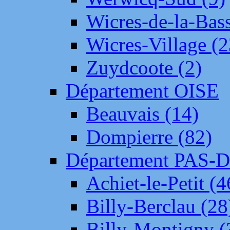
Wicres-de-la-Bass
Wicres-Village (2
Zuydcoote (2)
Département OISE
Beauvais (14)
Dompierre (82)
Département PAS-
Achiet-le-Petit (4
Billy-Berclau (28
Billy-Montigny (