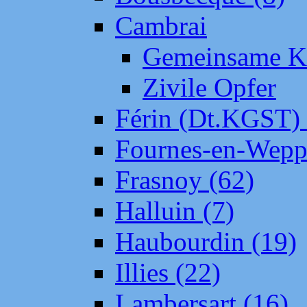
Cambrai
Gemeinsame Kr
Zivile Opfer
Férin (Dt.KGST)
Fournes-en-Wepp
Frasnoy (62)
Halluin (7)
Haubourdin (19)
Illies (22)
Lambersart (16)