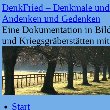
Zum
DenkFried – Denkmale und 
Inhalt
springen
Andenken und Gedenken
Eine Dokumentation in Bil
und Kriegsgräberstätten mi
Start