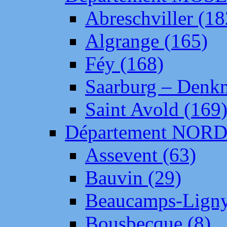
Abreschviller (18
Algrange (165)
Féy (168)
Saarburg – Denk
Saint Avold (169
Département NOR
Assevent (63)
Bauvin (29)
Beaucamps-Ligny
Bousbecque (8)