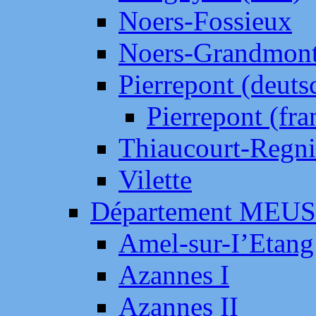
Noers-Fossieux
Noers-Grandmon
Pierrepont (deut
Pierrepont (fr
Thiaucourt-Regni
Vilette
Département MEU
Amel-sur-I’Etang
Azannes I
Azannes II