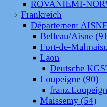
ROVANIEMI-NOR
Frankreich
Département AISN
Belleau/Aisne (9
Fort-de-Malmais
Laon
Deutsche KGS
Loupeigne (90)
franz.Loupeig
Maissemy (54)