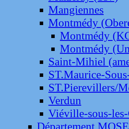
Mangiennes
Montmédy (Ober
Montmédy (K
Montmédy (Un
Saint-Mihiel (am
ST.Maurice-Sous-
ST.Pierevillers/
Verdun
Viéville-sous-les
Département MOS