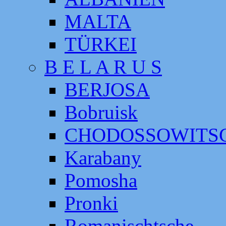
MALTA
TÜRKEI
B E L A R U S
BERJOSA
Bobruisk
CHODOSSOWITS
Karabany
Pomosha
Pronki
Romanischtsche