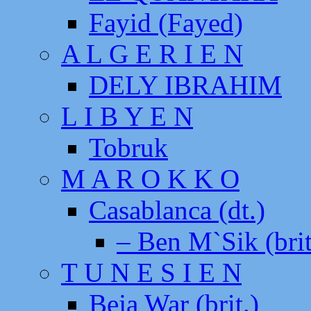
Fayid (Fayed)
A L G E R I E N
DELY IBRAHIM
L I B Y E N
Tobruk
M A R O K K O
Casablanca (dt.)
– Ben M`Sik (brit
T U N E S I E N
Beja War (brit.)