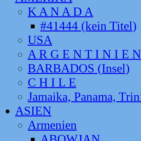
K A N A D A
#41444 (kein Titel)
USA
A R G E N T I N I E N
BARBADOS (Insel)
C H I L E
Jamaika, Panama, Tri
ASIEN
Armenien
ABOWJAN