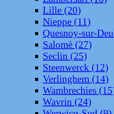
Lille (20)
Nieppe (11)
Quesnoy-sur-Deul
Salomè (27)
Seclin (25)
Steenwerck (12)
Verlinghem (14)
Wambrechies (15
Wavrin (24)
Werwicq-Sud (9)