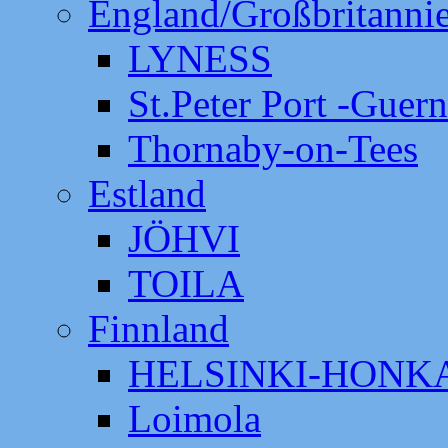
England/Großbritanni
LYNESS
St.Peter Port -Guer
Thornaby-on-Tees
Estland
JÖHVI
TOILA
Finnland
HELSINKI-HON
Loimola