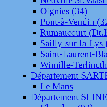
Neuville St.Vaas
Oignies (34)
Pont-à-Vendin (3
Rumaucourt (Dt
Sailly-sur-la-Lys 
Saint-Laurent-Bl
Wimille-Terlincth
Département SAR
Le Mans
Département SEIN