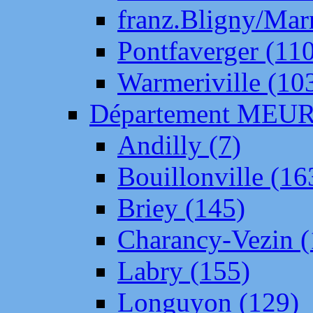
franz.Bligny/Mar
Pontfaverger (11
Warmeriville (10
Département ME
Andilly (7)
Bouillonville (16
Briey (145)
Charancy-Vezin (
Labry (155)
Longuyon (129)