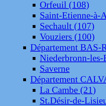
Orfeuil (108)
Saint-Etienne-à-
Sechault (107)
Vouziers (100)
Département BAS-
Niederbronn-les-
Saverne
Département CAL
La Cambe (21)
St.Désir-de-Lisie