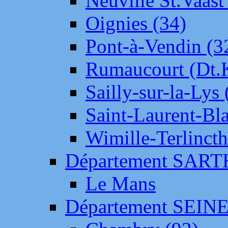
Neuville St.Vaas
Oignies (34)
Pont-à-Vendin (3
Rumaucourt (Dt
Sailly-sur-la-Lys 
Saint-Laurent-Bl
Wimille-Terlincth
Département SAR
Le Mans
Département SEIN