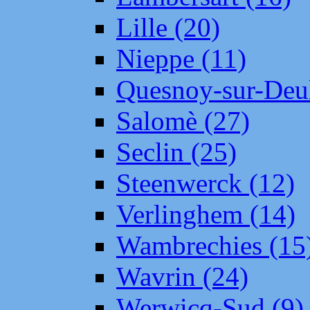
Lille (20)
Nieppe (11)
Quesnoy-sur-Deul
Salomè (27)
Seclin (25)
Steenwerck (12)
Verlinghem (14)
Wambrechies (15
Wavrin (24)
Werwicq-Sud (9)