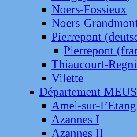
Noers-Fossieux
Noers-Grandmon
Pierrepont (deut
Pierrepont (fr
Thiaucourt-Regni
Vilette
Département MEU
Amel-sur-I’Etang
Azannes I
Azannes II