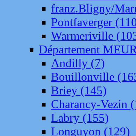
franz.Bligny/Mar
Pontfaverger (11
Warmeriville (10
Département ME
Andilly (7)
Bouillonville (16
Briey (145)
Charancy-Vezin (
Labry (155)
Longuyon (129)