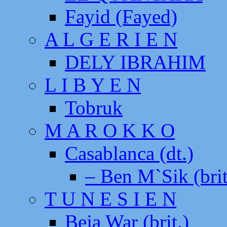
Fayid (Fayed)
A L G E R I E N
DELY IBRAHIM
L I B Y E N
Tobruk
M A R O K K O
Casablanca (dt.)
– Ben M`Sik (brit
T U N E S I E N
Beja War (brit.)