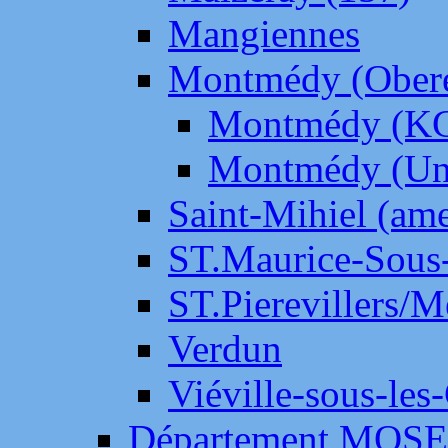
Mangiennes
Montmédy (Ober
Montmédy (K
Montmédy (Un
Saint-Mihiel (am
ST.Maurice-Sous-
ST.Pierevillers/
Verdun
Viéville-sous-les
Département MOS