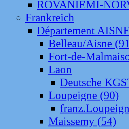
ROVANIEMI-NOR
Frankreich
Département AISN
Belleau/Aisne (9
Fort-de-Malmais
Laon
Deutsche KGS
Loupeigne (90)
franz.Loupeig
Maissemy (54)