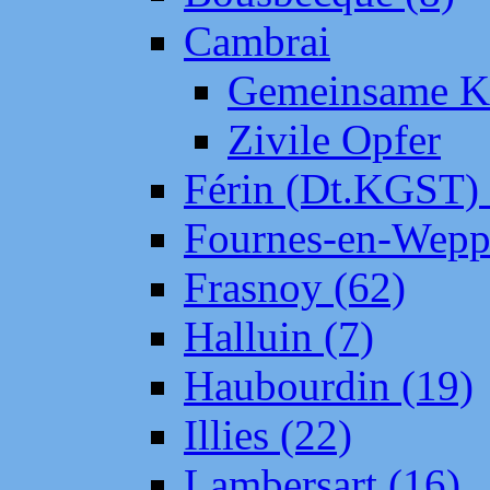
Cambrai
Gemeinsame Kr
Zivile Opfer
Férin (Dt.KGST)
Fournes-en-Wepp
Frasnoy (62)
Halluin (7)
Haubourdin (19)
Illies (22)
Lambersart (16)