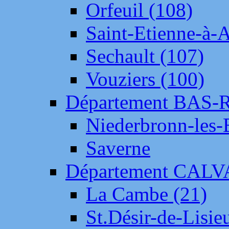
Orfeuil (108)
Saint-Etienne-à-
Sechault (107)
Vouziers (100)
Département BAS-
Niederbronn-les-
Saverne
Département CAL
La Cambe (21)
St.Désir-de-Lisie