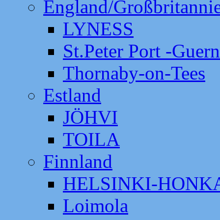
England/Großbritanni
LYNESS
St.Peter Port -Guer
Thornaby-on-Tees
Estland
JÖHVI
TOILA
Finnland
HELSINKI-HON
Loimola