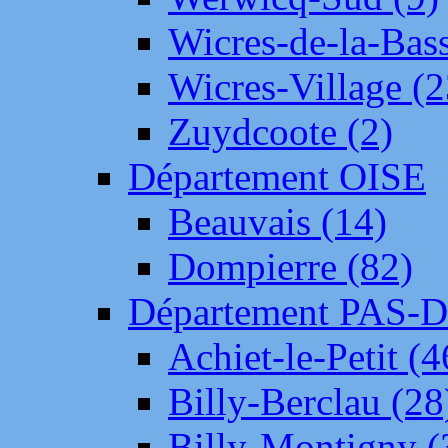
Wicres-de-la-Bass
Wicres-Village (2
Zuydcoote (2)
Département OISE
Beauvais (14)
Dompierre (82)
Département PAS-
Achiet-le-Petit (4
Billy-Berclau (28
Billy-Montigny (