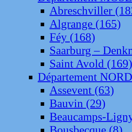
Abreschviller (18
Algrange (165)
Féy (168)
Saarburg – Denk
Saint Avold (169
Département NOR
Assevent (63)
Bauvin (29)
Beaucamps-Ligny
Bousbecque (8)