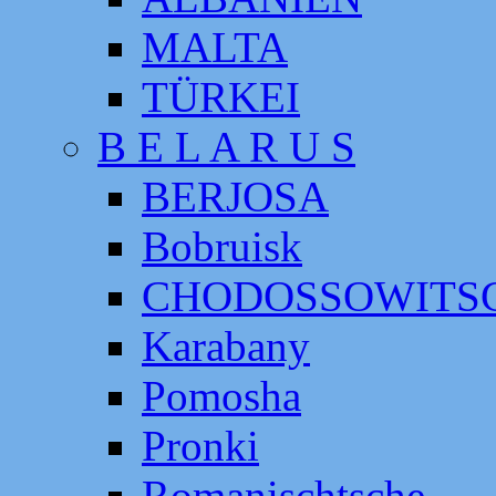
MALTA
TÜRKEI
B E L A R U S
BERJOSA
Bobruisk
CHODOSSOWITS
Karabany
Pomosha
Pronki
Romanischtsche