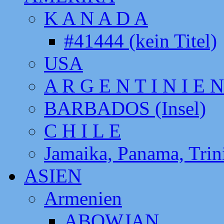
K A N A D A
#41444 (kein Titel)
USA
A R G E N T I N I E N
BARBADOS (Insel)
C H I L E
Jamaika, Panama, Tri
ASIEN
Armenien
ABOWJAN