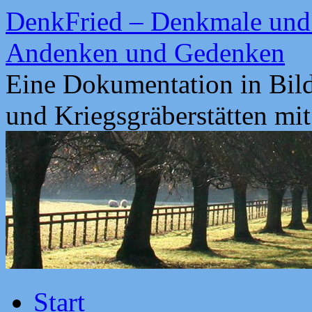
Zum
DenkFried – Denkmale und 
Inhalt
springen
Andenken und Gedenken
Eine Dokumentation in Bil
und Kriegsgräberstätten mi
Start