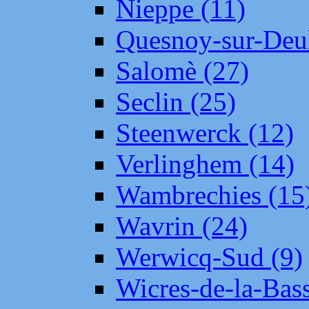
Nieppe (11)
Quesnoy-sur-Deul
Salomè (27)
Seclin (25)
Steenwerck (12)
Verlinghem (14)
Wambrechies (15
Wavrin (24)
Werwicq-Sud (9)
Wicres-de-la-Bass