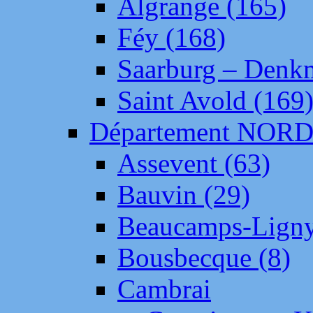
Algrange (165)
Féy (168)
Saarburg – Denk
Saint Avold (169
Département NOR
Assevent (63)
Bauvin (29)
Beaucamps-Ligny
Bousbecque (8)
Cambrai