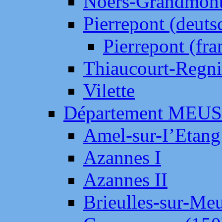
Noers-Grandmon
Pierrepont (deut
Pierrepont (fr
Thiaucourt-Regni
Vilette
Département MEU
Amel-sur-I’Etang
Azannes I
Azannes II
Brieulles-sur-Me