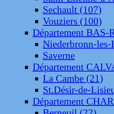
Sechault (107)
Vouziers (100)
Département BAS-
Niederbronn-les-
Saverne
Département CAL
La Cambe (21)
St.Désir-de-Lisie
Département CH
Berneuil (22)