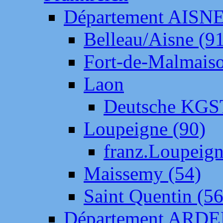
Département AISN
Belleau/Aisne (9
Fort-de-Malmais
Laon
Deutsche KGS
Loupeigne (90)
franz.Loupeig
Maissemy (54)
Saint Quentin (56
Département ARD