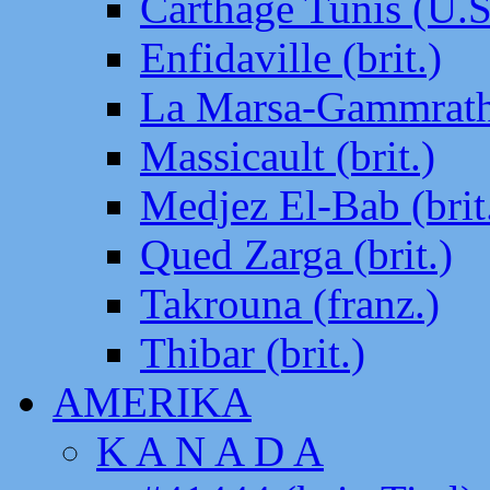
Carthage Tunis (U.S
Enfidaville (brit.)
La Marsa-Gammrath 
Massicault (brit.)
Medjez El-Bab (brit
Qued Zarga (brit.)
Takrouna (franz.)
Thibar (brit.)
AMERIKA
K A N A D A