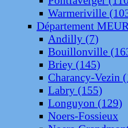
Pontfaverger (11
Warmeriville (10
Département ME
Andilly (7)
Bouillonville (16
Briey (145)
Charancy-Vezin (
Labry (155)
Longuyon (129)
Noers-Fossieux