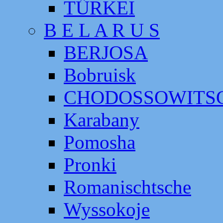
TÜRKEI
B E L A R U S
BERJOSA
Bobruisk
CHODOSSOWITS
Karabany
Pomosha
Pronki
Romanischtsche
Wyssokoje