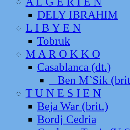
A L G E R I E N
DELY IBRAHIM
L I B Y E N
Tobruk
M A R O K K O
Casablanca (dt.)
– Ben M`Sik (brit
T U N E S I E N
Beja War (brit.)
Bordj Cedria