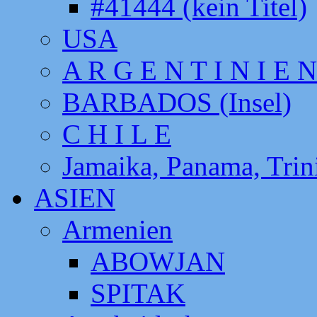
#41444 (kein Titel)
USA
A R G E N T I N I E N
BARBADOS (Insel)
C H I L E
Jamaika, Panama, Tri
ASIEN
Armenien
ABOWJAN
SPITAK