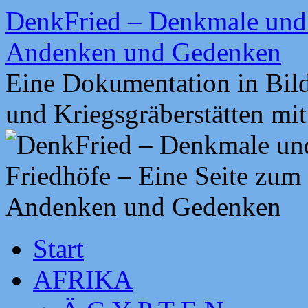
Zum
DenkFried – Denkmale und 
Inhalt
springen
Andenken und Gedenken
Eine Dokumentation in Bil
und Kriegsgräberstätten mi
Start
AFRIKA