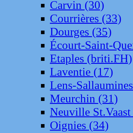
Carvin (30)
Courrières (33)
Dourges (35)
Écourt-Saint-Que
Etaples (briti.FH)
Laventie (17)
Lens-Sallaumine
Meurchin (31)
Neuville St.Vaas
Oignies (34)