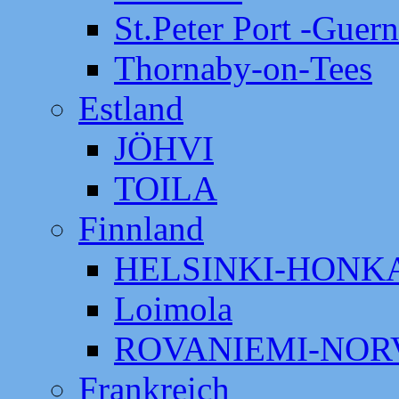
St.Peter Port -Guer
Thornaby-on-Tees
Estland
JÖHVI
TOILA
Finnland
HELSINKI-HON
Loimola
ROVANIEMI-NOR
Frankreich