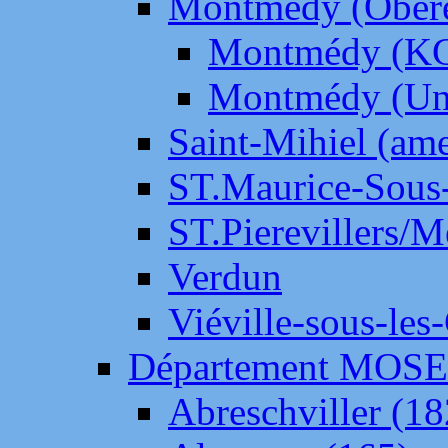
Montmédy (Ober
Montmédy (K
Montmédy (Un
Saint-Mihiel (am
ST.Maurice-Sous-
ST.Pierevillers/
Verdun
Viéville-sous-les
Département MOS
Abreschviller (18