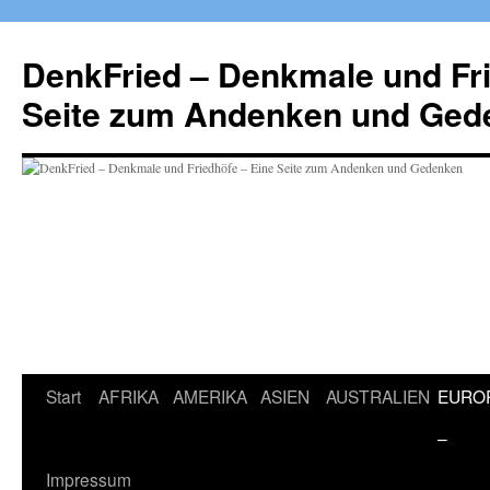
Zum
Inhalt
DenkFried – Denkmale und Fri
springen
Seite zum Andenken und Ged
Start
AFRIKA
AMERIKA
ASIEN
AUSTRALIEN
EURO
–
Impressum