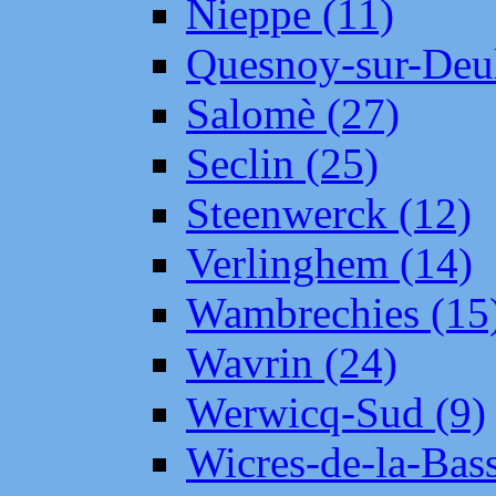
Nieppe (11)
Quesnoy-sur-Deul
Salomè (27)
Seclin (25)
Steenwerck (12)
Verlinghem (14)
Wambrechies (15
Wavrin (24)
Werwicq-Sud (9)
Wicres-de-la-Bass