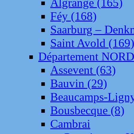
Algrange (165)
Féy (168)
Saarburg – Denk
Saint Avold (169
Département NOR
Assevent (63)
Bauvin (29)
Beaucamps-Ligny
Bousbecque (8)
Cambrai