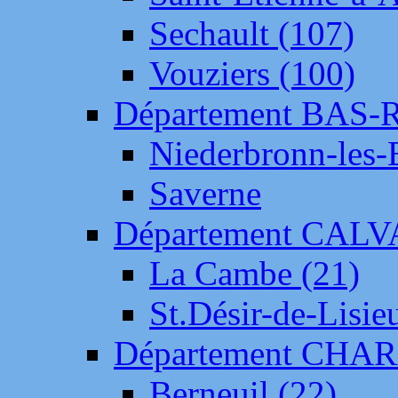
Sechault (107)
Vouziers (100)
Département BAS-
Niederbronn-les-
Saverne
Département CAL
La Cambe (21)
St.Désir-de-Lisie
Département CH
Berneuil (22)