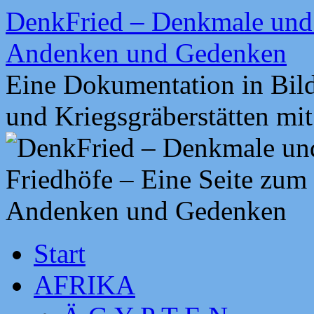
Zum
DenkFried – Denkmale und 
Inhalt
springen
Andenken und Gedenken
Eine Dokumentation in Bil
und Kriegsgräberstätten mi
Start
AFRIKA