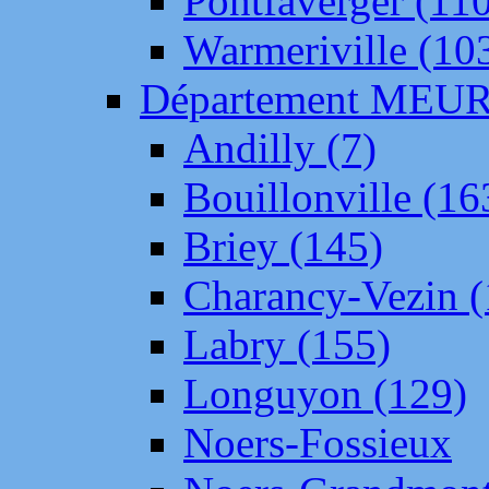
Pontfaverger (11
Warmeriville (10
Département ME
Andilly (7)
Bouillonville (16
Briey (145)
Charancy-Vezin (
Labry (155)
Longuyon (129)
Noers-Fossieux