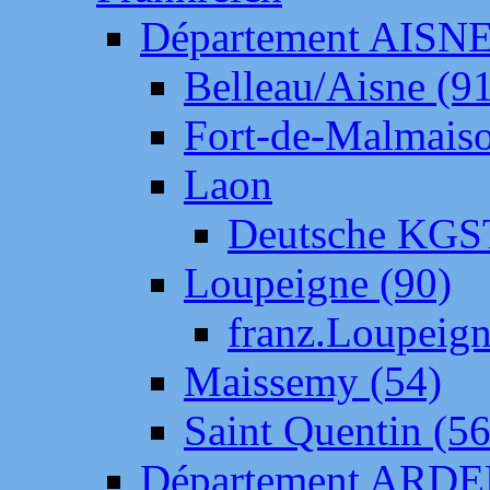
Département AISN
Belleau/Aisne (9
Fort-de-Malmais
Laon
Deutsche KGS
Loupeigne (90)
franz.Loupeig
Maissemy (54)
Saint Quentin (56
Département ARD