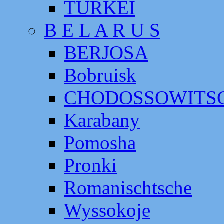
TÜRKEI
B E L A R U S
BERJOSA
Bobruisk
CHODOSSOWITS
Karabany
Pomosha
Pronki
Romanischtsche
Wyssokoje