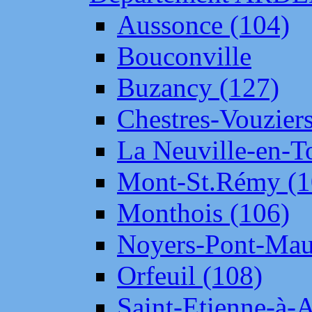
Aussonce (104)
Bouconville
Buzancy (127)
Chestres-Vouziers
La Neuville-en-T
Mont-St.Rémy (1
Monthois (106)
Noyers-Pont-Mau
Orfeuil (108)
Saint-Etienne-à-