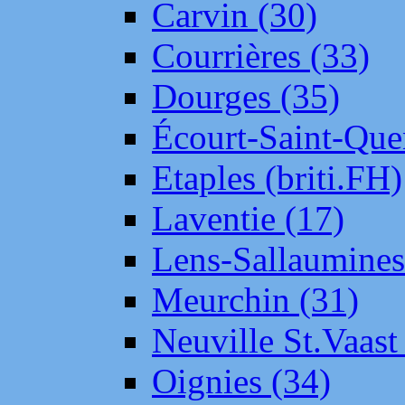
Carvin (30)
Courrières (33)
Dourges (35)
Écourt-Saint-Que
Etaples (briti.FH)
Laventie (17)
Lens-Sallaumine
Meurchin (31)
Neuville St.Vaas
Oignies (34)