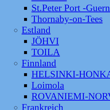
St.Peter Port -Guer
Thornaby-on-Tees
Estland
JÖHVI
TOILA
Finnland
HELSINKI-HON
Loimola
ROVANIEMI-NOR
Frankreich