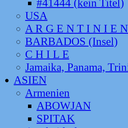
#41444 (kein Titel)
USA
A R G E N T I N I E N
BARBADOS (Insel)
C H I L E
Jamaika, Panama, Tri
ASIEN
Armenien
ABOWJAN
SPITAK