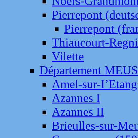
Noers-Grandmon
Pierrepont (deut
Pierrepont (fr
Thiaucourt-Regni
Vilette
Département MEU
Amel-sur-I’Etang
Azannes I
Azannes II
Brieulles-sur-Me