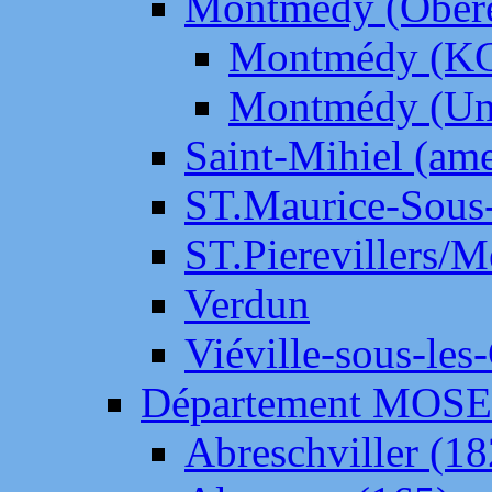
Montmédy (Ober
Montmédy (K
Montmédy (Un
Saint-Mihiel (am
ST.Maurice-Sous-
ST.Pierevillers/
Verdun
Viéville-sous-les
Département MOS
Abreschviller (18