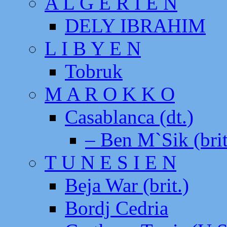
A L G E R I E N
DELY IBRAHIM
L I B Y E N
Tobruk
M A R O K K O
Casablanca (dt.)
– Ben M`Sik (brit
T U N E S I E N
Beja War (brit.)
Bordj Cedria