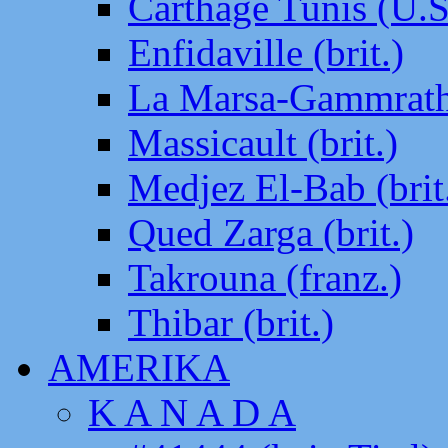
Carthage Tunis (U.S
Enfidaville (brit.)
La Marsa-Gammrath 
Massicault (brit.)
Medjez El-Bab (brit
Qued Zarga (brit.)
Takrouna (franz.)
Thibar (brit.)
AMERIKA
K A N A D A