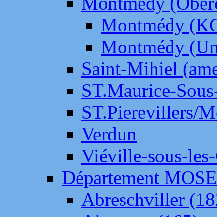
Montmédy (Ober
Montmédy (K
Montmédy (Un
Saint-Mihiel (am
ST.Maurice-Sous-
ST.Pierevillers/
Verdun
Viéville-sous-les
Département MOS
Abreschviller (18