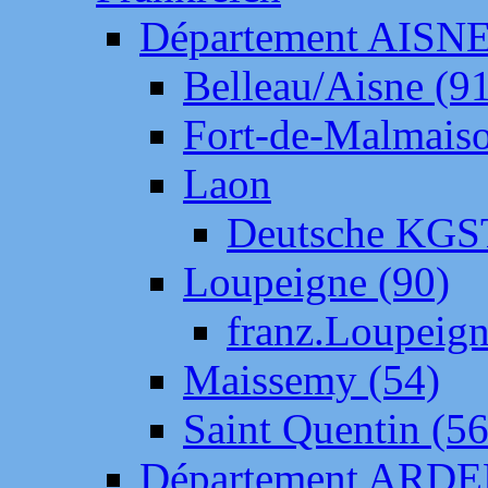
Département AISN
Belleau/Aisne (9
Fort-de-Malmais
Laon
Deutsche KGS
Loupeigne (90)
franz.Loupeig
Maissemy (54)
Saint Quentin (56
Département ARD