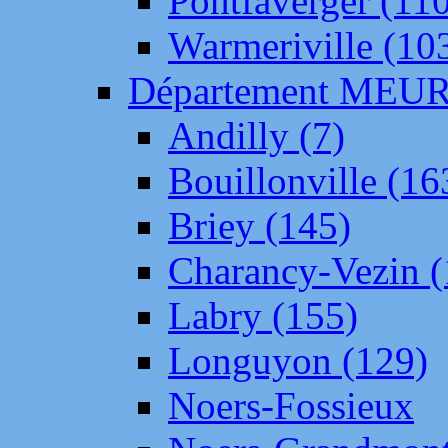
Pontfaverger (11
Warmeriville (10
Département ME
Andilly (7)
Bouillonville (16
Briey (145)
Charancy-Vezin (
Labry (155)
Longuyon (129)
Noers-Fossieux