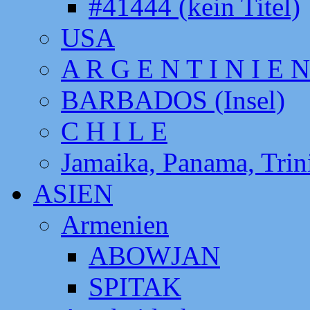
#41444 (kein Titel)
USA
A R G E N T I N I E N
BARBADOS (Insel)
C H I L E
Jamaika, Panama, Tri
ASIEN
Armenien
ABOWJAN
SPITAK