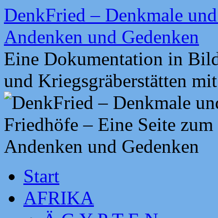
Zum
DenkFried – Denkmale und 
Inhalt
springen
Andenken und Gedenken
Eine Dokumentation in Bil
und Kriegsgräberstätten mi
Start
AFRIKA