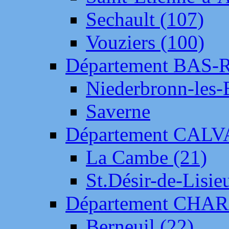
Sechault (107)
Vouziers (100)
Département BAS-
Niederbronn-les-
Saverne
Département CAL
La Cambe (21)
St.Désir-de-Lisie
Département CH
Berneuil (22)