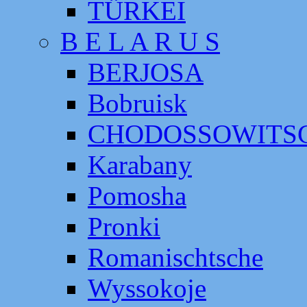
TÜRKEI
B E L A R U S
BERJOSA
Bobruisk
CHODOSSOWITS
Karabany
Pomosha
Pronki
Romanischtsche
Wyssokoje