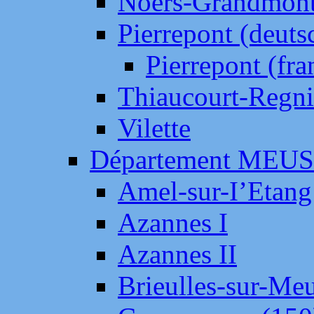
Noers-Grandmon
Pierrepont (deut
Pierrepont (fr
Thiaucourt-Regni
Vilette
Département MEU
Amel-sur-I’Etang
Azannes I
Azannes II
Brieulles-sur-Me