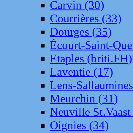
Carvin (30)
Courrières (33)
Dourges (35)
Écourt-Saint-Que
Etaples (briti.FH)
Laventie (17)
Lens-Sallaumine
Meurchin (31)
Neuville St.Vaas
Oignies (34)