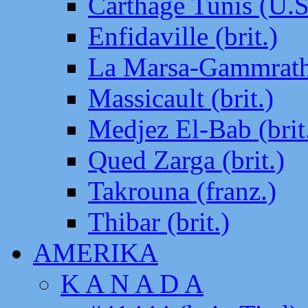
Carthage Tunis (U.S
Enfidaville (brit.)
La Marsa-Gammrath 
Massicault (brit.)
Medjez El-Bab (brit
Qued Zarga (brit.)
Takrouna (franz.)
Thibar (brit.)
AMERIKA
K A N A D A