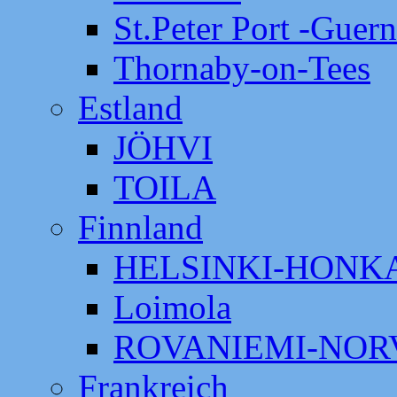
St.Peter Port -Guer
Thornaby-on-Tees
Estland
JÖHVI
TOILA
Finnland
HELSINKI-HON
Loimola
ROVANIEMI-NOR
Frankreich