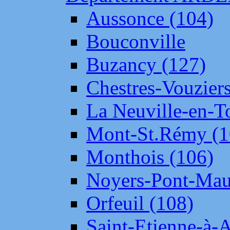
Aussonce (104)
Bouconville
Buzancy (127)
Chestres-Vouziers
La Neuville-en-T
Mont-St.Rémy (1
Monthois (106)
Noyers-Pont-Mau
Orfeuil (108)
Saint-Etienne-à-