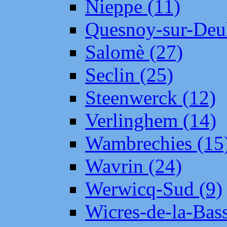
Nieppe (11)
Quesnoy-sur-Deul
Salomè (27)
Seclin (25)
Steenwerck (12)
Verlinghem (14)
Wambrechies (15
Wavrin (24)
Werwicq-Sud (9)
Wicres-de-la-Bass