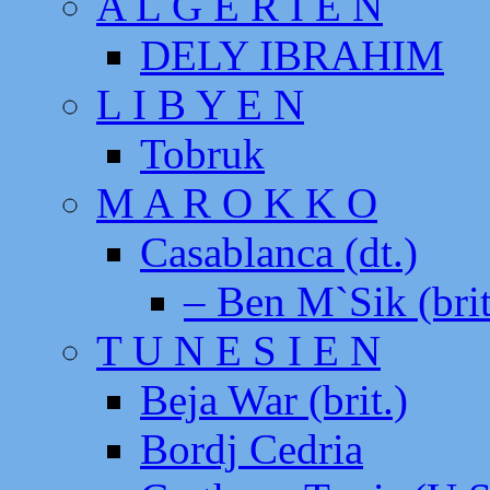
A L G E R I E N
DELY IBRAHIM
L I B Y E N
Tobruk
M A R O K K O
Casablanca (dt.)
– Ben M`Sik (brit
T U N E S I E N
Beja War (brit.)
Bordj Cedria