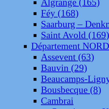
Algrange (165)
Féy (168)
Saarburg – Denk
Saint Avold (169
Département NOR
Assevent (63)
Bauvin (29)
Beaucamps-Ligny
Bousbecque (8)
Cambrai