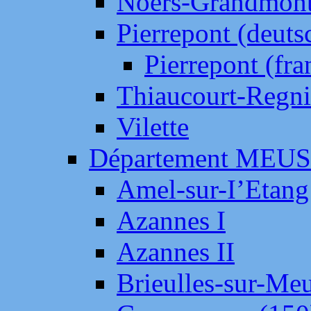
Noers-Grandmon
Pierrepont (deut
Pierrepont (fr
Thiaucourt-Regni
Vilette
Département MEU
Amel-sur-I’Etang
Azannes I
Azannes II
Brieulles-sur-Me