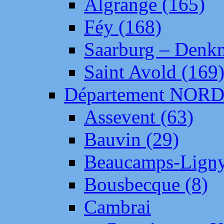
Algrange (165)
Féy (168)
Saarburg – Denk
Saint Avold (169
Département NOR
Assevent (63)
Bauvin (29)
Beaucamps-Ligny
Bousbecque (8)
Cambrai