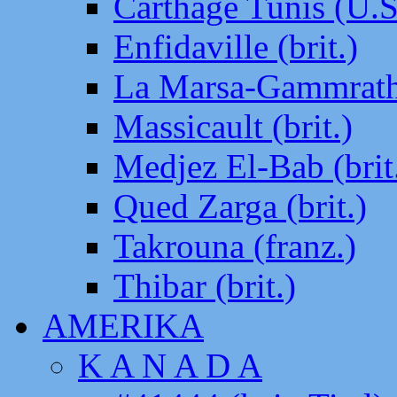
Carthage Tunis (U.S
Enfidaville (brit.)
La Marsa-Gammrath 
Massicault (brit.)
Medjez El-Bab (brit
Qued Zarga (brit.)
Takrouna (franz.)
Thibar (brit.)
AMERIKA
K A N A D A