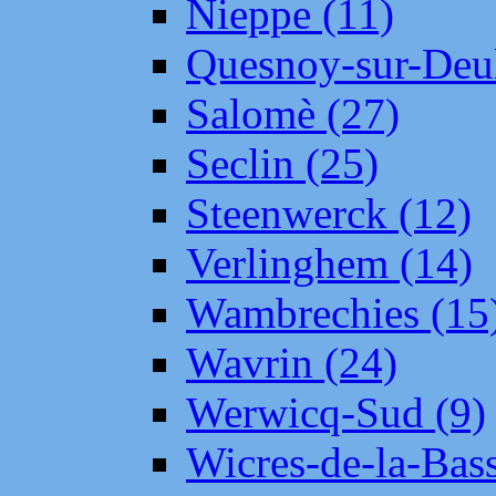
Nieppe (11)
Quesnoy-sur-Deul
Salomè (27)
Seclin (25)
Steenwerck (12)
Verlinghem (14)
Wambrechies (15
Wavrin (24)
Werwicq-Sud (9)
Wicres-de-la-Bass