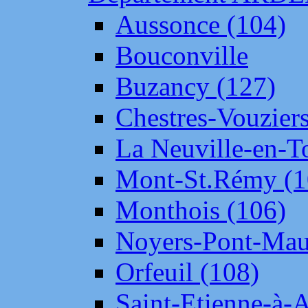
Aussonce (104)
Bouconville
Buzancy (127)
Chestres-Vouziers
La Neuville-en-T
Mont-St.Rémy (1
Monthois (106)
Noyers-Pont-Mau
Orfeuil (108)
Saint-Etienne-à-