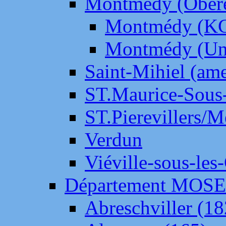
Montmédy (Ober
Montmédy (K
Montmédy (Un
Saint-Mihiel (am
ST.Maurice-Sous-
ST.Pierevillers/
Verdun
Viéville-sous-les
Département MOS
Abreschviller (18