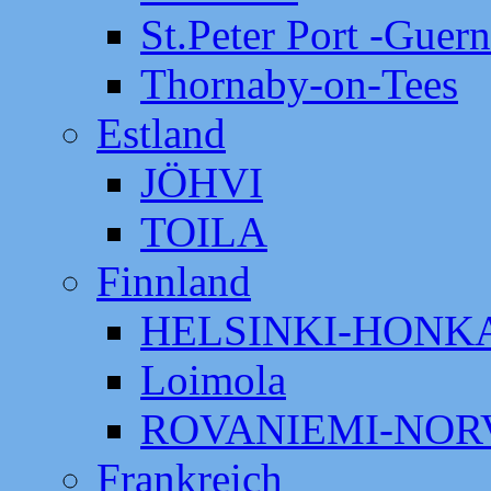
St.Peter Port -Guer
Thornaby-on-Tees
Estland
JÖHVI
TOILA
Finnland
HELSINKI-HON
Loimola
ROVANIEMI-NOR
Frankreich