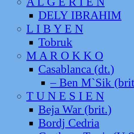
A L G E R I E N
DELY IBRAHIM
L I B Y E N
Tobruk
M A R O K K O
Casablanca (dt.)
– Ben M`Sik (brit
T U N E S I E N
Beja War (brit.)
Bordj Cedria