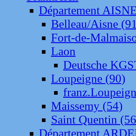
Département AISN
Belleau/Aisne (9
Fort-de-Malmais
Laon
Deutsche KGS
Loupeigne (90)
franz.Loupeig
Maissemy (54)
Saint Quentin (56
Département ARD