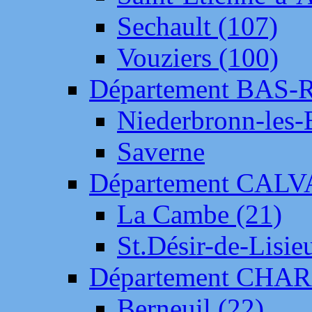
Sechault (107)
Vouziers (100)
Département BAS-
Niederbronn-les-
Saverne
Département CAL
La Cambe (21)
St.Désir-de-Lisie
Département CH
Berneuil (22)