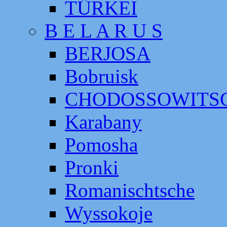
TÜRKEI
B E L A R U S
BERJOSA
Bobruisk
CHODOSSOWITS
Karabany
Pomosha
Pronki
Romanischtsche
Wyssokoje