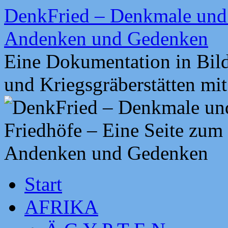
Zum
DenkFried – Denkmale und 
Inhalt
springen
Andenken und Gedenken
Eine Dokumentation in Bil
und Kriegsgräberstätten mi
Start
AFRIKA