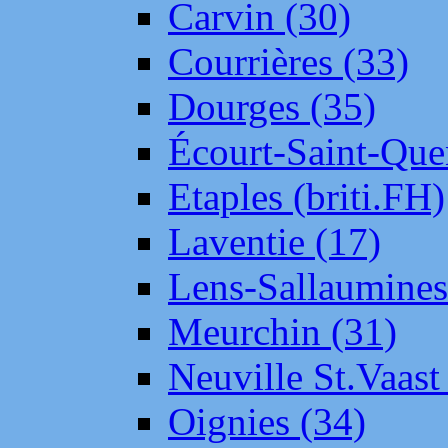
Carvin (30)
Courrières (33)
Dourges (35)
Écourt-Saint-Que
Etaples (briti.FH)
Laventie (17)
Lens-Sallaumine
Meurchin (31)
Neuville St.Vaas
Oignies (34)