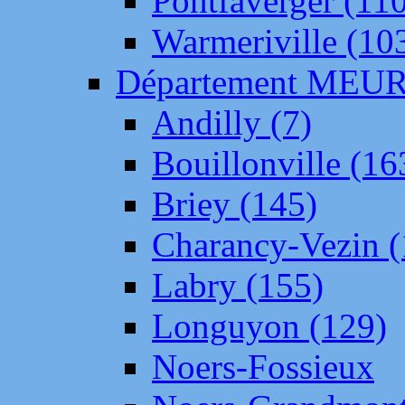
Pontfaverger (11
Warmeriville (10
Département ME
Andilly (7)
Bouillonville (16
Briey (145)
Charancy-Vezin (
Labry (155)
Longuyon (129)
Noers-Fossieux