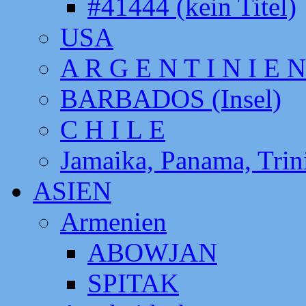
#41444 (kein Titel)
USA
A R G E N T I N I E N
BARBADOS (Insel)
C H I L E
Jamaika, Panama, Tri
ASIEN
Armenien
ABOWJAN
SPITAK