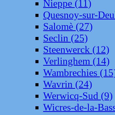
Nieppe (11)
Quesnoy-sur-Deul
Salomè (27)
Seclin (25)
Steenwerck (12)
Verlinghem (14)
Wambrechies (15
Wavrin (24)
Werwicq-Sud (9)
Wicres-de-la-Bass