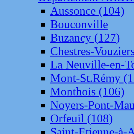
Aussonce (104)
Bouconville
Buzancy (127)
Chestres-Vouziers
La Neuville-en-T
Mont-St.Rémy (1
Monthois (106)
Noyers-Pont-Mau
Orfeuil (108)
Saint-Etienne-à-