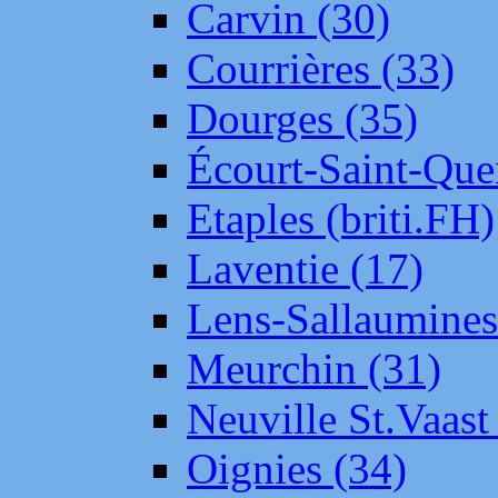
Carvin (30)
Courrières (33)
Dourges (35)
Écourt-Saint-Que
Etaples (briti.FH)
Laventie (17)
Lens-Sallaumine
Meurchin (31)
Neuville St.Vaas
Oignies (34)