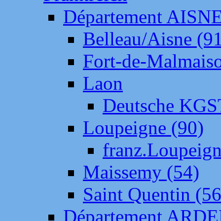
Département AISN
Belleau/Aisne (9
Fort-de-Malmais
Laon
Deutsche KGS
Loupeigne (90)
franz.Loupeig
Maissemy (54)
Saint Quentin (56
Département ARD