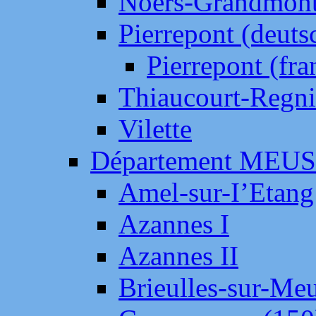
Noers-Grandmon
Pierrepont (deut
Pierrepont (fr
Thiaucourt-Regni
Vilette
Département MEU
Amel-sur-I’Etang
Azannes I
Azannes II
Brieulles-sur-Me