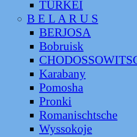
TÜRKEI
B E L A R U S
BERJOSA
Bobruisk
CHODOSSOWITS
Karabany
Pomosha
Pronki
Romanischtsche
Wyssokoje