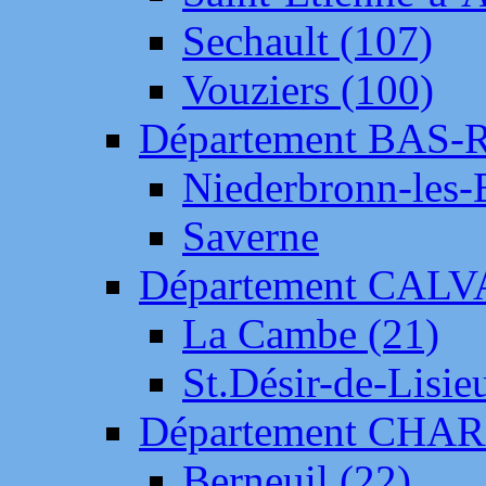
Sechault (107)
Vouziers (100)
Département BAS-
Niederbronn-les-
Saverne
Département CAL
La Cambe (21)
St.Désir-de-Lisie
Département CH
Berneuil (22)