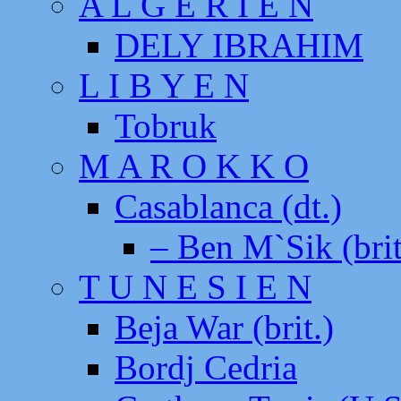
A L G E R I E N
DELY IBRAHIM
L I B Y E N
Tobruk
M A R O K K O
Casablanca (dt.)
– Ben M`Sik (brit
T U N E S I E N
Beja War (brit.)
Bordj Cedria