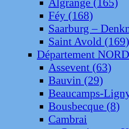
Algrange (165)
Féy (168)
Saarburg – Denk
Saint Avold (169
Département NOR
Assevent (63)
Bauvin (29)
Beaucamps-Ligny
Bousbecque (8)
Cambrai