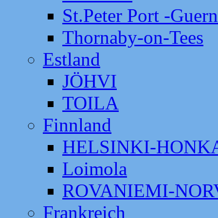
St.Peter Port -Guer
Thornaby-on-Tees
Estland
JÖHVI
TOILA
Finnland
HELSINKI-HON
Loimola
ROVANIEMI-NOR
Frankreich