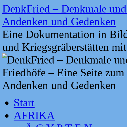
Zum
DenkFried – Denkmale und 
Inhalt
springen
Andenken und Gedenken
Eine Dokumentation in Bil
und Kriegsgräberstätten mi
Start
AFRIKA