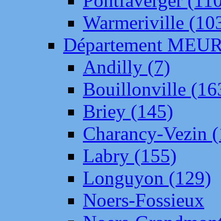
Pontfaverger (11
Warmeriville (10
Département ME
Andilly (7)
Bouillonville (16
Briey (145)
Charancy-Vezin (
Labry (155)
Longuyon (129)
Noers-Fossieux