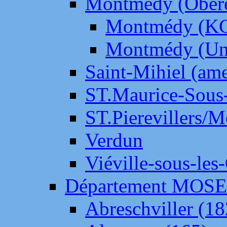
Montmédy (Ober
Montmédy (K
Montmédy (Un
Saint-Mihiel (am
ST.Maurice-Sous-
ST.Pierevillers/
Verdun
Viéville-sous-les
Département MOS
Abreschviller (18