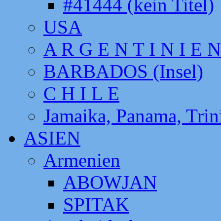
#41444 (kein Titel)
USA
A R G E N T I N I E N
BARBADOS (Insel)
C H I L E
Jamaika, Panama, Tri
ASIEN
Armenien
ABOWJAN
SPITAK