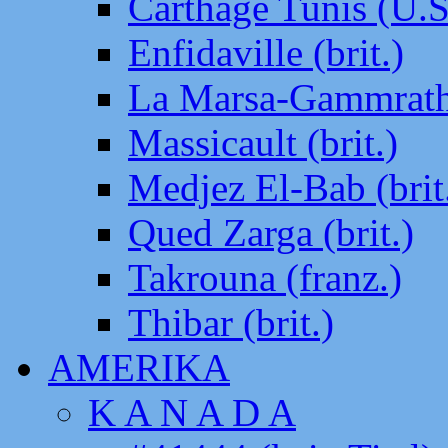
Carthage Tunis (U.S
Enfidaville (brit.)
La Marsa-Gammrath 
Massicault (brit.)
Medjez El-Bab (brit
Qued Zarga (brit.)
Takrouna (franz.)
Thibar (brit.)
AMERIKA
K A N A D A