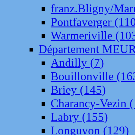
franz.Bligny/Mar
Pontfaverger (11
Warmeriville (10
Département ME
Andilly (7)
Bouillonville (16
Briey (145)
Charancy-Vezin (
Labry (155)
Longuyon (129)