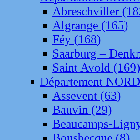
Abreschviller (18
Algrange (165)
Féy (168)
Saarburg – Denk
Saint Avold (169
Département NOR
Assevent (63)
Bauvin (29)
Beaucamps-Ligny
Bousbecque (8)