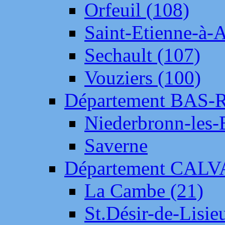
Orfeuil (108)
Saint-Etienne-à-
Sechault (107)
Vouziers (100)
Département BAS-
Niederbronn-les-
Saverne
Département CAL
La Cambe (21)
St.Désir-de-Lisie