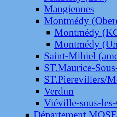
Mangiennes
Montmédy (Ober
Montmédy (K
Montmédy (Un
Saint-Mihiel (am
ST.Maurice-Sous-
ST.Pierevillers/
Verdun
Viéville-sous-les
Département MOS