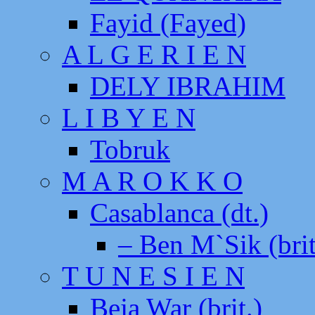
Fayid (Fayed)
A L G E R I E N
DELY IBRAHIM
L I B Y E N
Tobruk
M A R O K K O
Casablanca (dt.)
– Ben M`Sik (brit
T U N E S I E N
Beja War (brit.)