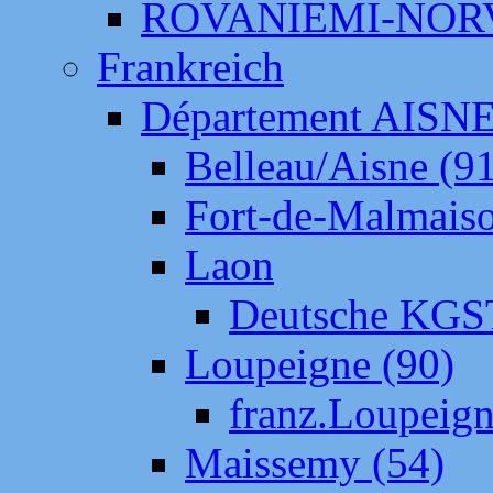
ROVANIEMI-NOR
Frankreich
Département AISN
Belleau/Aisne (9
Fort-de-Malmais
Laon
Deutsche KGS
Loupeigne (90)
franz.Loupeig
Maissemy (54)