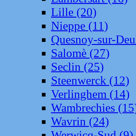
Lille (20)
Nieppe (11)
Quesnoy-sur-Deul
Salomè (27)
Seclin (25)
Steenwerck (12)
Verlinghem (14)
Wambrechies (15
Wavrin (24)
Werwicq-Sud (9)