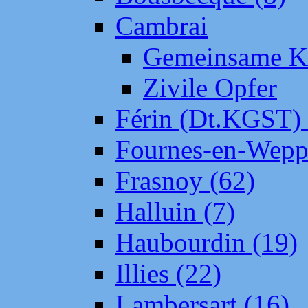
Cambrai
Gemeinsame Kr
Zivile Opfer
Férin (Dt.KGST)
Fournes-en-Wepp
Frasnoy (62)
Halluin (7)
Haubourdin (19)
Illies (22)
Lambersart (16)