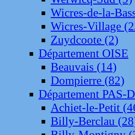
Wicres-de-la-Bass
Wicres-Village (2
Zuydcoote (2)
Département OISE
Beauvais (14)
Dompierre (82)
Département PAS-
Achiet-le-Petit (4
Billy-Berclau (28
Billy-Montigny (