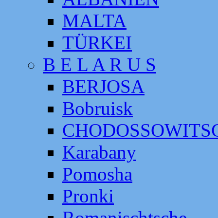
MALTA
TÜRKEI
B E L A R U S
BERJOSA
Bobruisk
CHODOSSOWITS
Karabany
Pomosha
Pronki
Romanischtsche