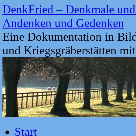
Zum
DenkFried – Denkmale und 
Inhalt
springen
Andenken und Gedenken
Eine Dokumentation in Bil
und Kriegsgräberstätten mi
Start