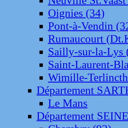
Neuville St.Vaas
Oignies (34)
Pont-à-Vendin (3
Rumaucourt (Dt
Sailly-sur-la-Lys 
Saint-Laurent-Bl
Wimille-Terlincth
Département SAR
Le Mans
Département SEIN