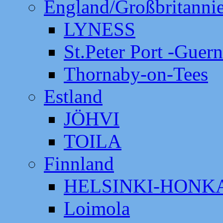
England/Großbritanni
LYNESS
St.Peter Port -Guer
Thornaby-on-Tees
Estland
JÖHVI
TOILA
Finnland
HELSINKI-HON
Loimola