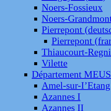
Noers-Fossieux
Noers-Grandmon
Pierrepont (deut
Pierrepont (fr
Thiaucourt-Regni
Vilette
Département MEU
Amel-sur-I’Etang
Azannes I
Azannes II