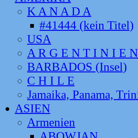
K A N A D A
#41444 (kein Titel)
USA
A R G E N T I N I E N
BARBADOS (Insel)
C H I L E
Jamaika, Panama, Tri
ASIEN
Armenien
ABOWJAN