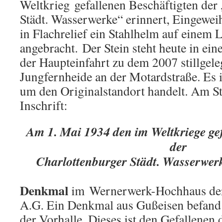
Weltkrieg gefallenen Beschäftigten der
Städt. Wasserwerke“ erinnert, Eingewei
in Flachrelief ein Stahlhelm auf einem
angebracht. Der Stein steht heute in e
der Haupteinfahrt zu dem 2007 stillgel
Jungfernheide an der Motardstraße. Es is
um den Originalstandort handelt. Am Ste
Inschrift:
Am 1. Mai 1934 den im Weltkriege gef
der
Charlottenburger Städt. Wasserwe
Denkmal
im Wernerwerk-Hochhaus der
A.G. Ein Denkmal aus Gußeisen befand o
der Vorhalle. Dieses ist den Gefallenen