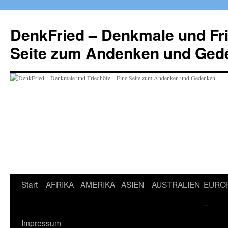
Zum
Inhalt
DenkFried – Denkmale und Fri
springen
Seite zum Andenken und Ged
Start
AFRIKA
AMERIKA
ASIEN
AUSTRALIEN
EURO
–
Impressum