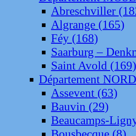
Abreschviller (18
Algrange (165)
Féy (168)
Saarburg – Denk
Saint Avold (169
Département NOR
Assevent (63)
Bauvin (29)
Beaucamps-Ligny
Bousbecque (8)