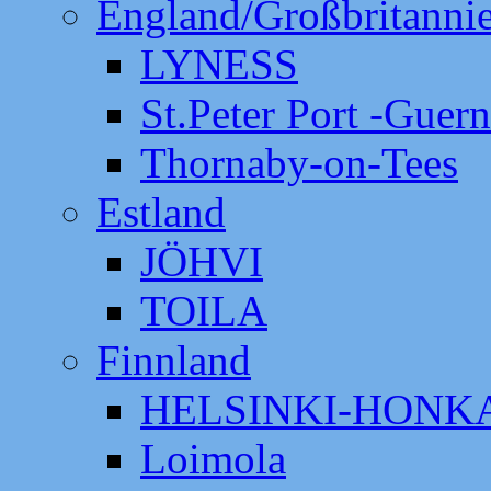
England/Großbritanni
LYNESS
St.Peter Port -Guer
Thornaby-on-Tees
Estland
JÖHVI
TOILA
Finnland
HELSINKI-HON
Loimola