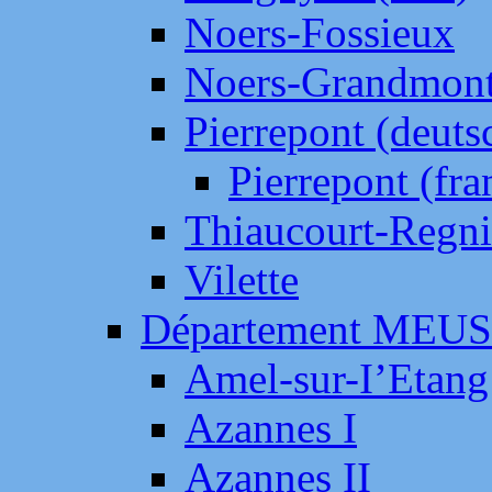
Noers-Fossieux
Noers-Grandmon
Pierrepont (deut
Pierrepont (fr
Thiaucourt-Regni
Vilette
Département MEU
Amel-sur-I’Etang
Azannes I
Azannes II