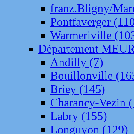
franz.Bligny/Mar
Pontfaverger (11
Warmeriville (10
Département ME
Andilly (7)
Bouillonville (16
Briey (145)
Charancy-Vezin (
Labry (155)
Longuyon (129)