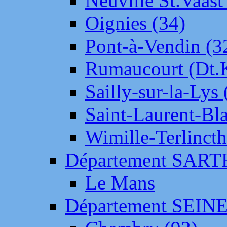
Neuville St.Vaas
Oignies (34)
Pont-à-Vendin (3
Rumaucourt (Dt
Sailly-sur-la-Lys 
Saint-Laurent-Bl
Wimille-Terlincth
Département SAR
Le Mans
Département SEIN