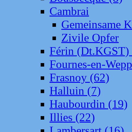
Cambrai
Gemeinsame Kr
Zivile Opfer
Férin (Dt.KGST)
Fournes-en-Wepp
Frasnoy (62)
Halluin (7)
Haubourdin (19)
Illies (22)
Lambersart (16)