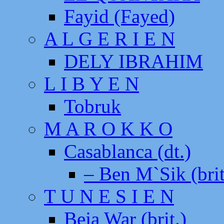
Fayid (Fayed)
A L G E R I E N
DELY IBRAHIM
L I B Y E N
Tobruk
M A R O K K O
Casablanca (dt.)
– Ben M`Sik (brit
T U N E S I E N
Beja War (brit.)