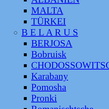
MALTA
TÜRKEI
B E L A R U S
BERJOSA
Bobruisk
CHODOSSOWITS
Karabany
Pomosha
Pronki
Romanischtsche