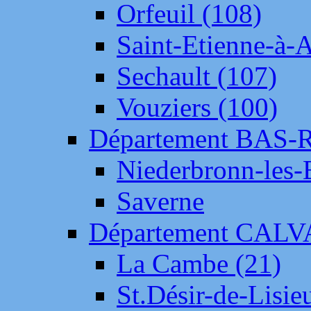
Orfeuil (108)
Saint-Etienne-à-
Sechault (107)
Vouziers (100)
Département BAS-
Niederbronn-les-
Saverne
Département CAL
La Cambe (21)
St.Désir-de-Lisie