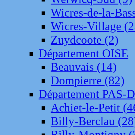
Wicres-de-la-Bass
Wicres-Village (2
Zuydcoote (2)
Département OISE
Beauvais (14)
Dompierre (82)
Département PAS-
Achiet-le-Petit (4
Billy-Berclau (28
Billy-Montigny (