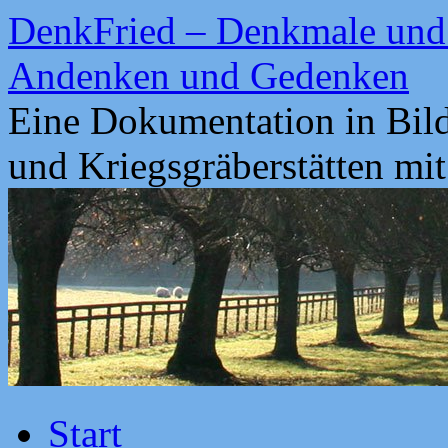
Zum
DenkFried – Denkmale und 
Inhalt
springen
Andenken und Gedenken
Eine Dokumentation in Bil
und Kriegsgräberstätten mi
Start