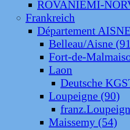
ROVANIEMI-NOR
Frankreich
Département AISN
Belleau/Aisne (9
Fort-de-Malmais
Laon
Deutsche KGS
Loupeigne (90)
franz.Loupeig
Maissemy (54)