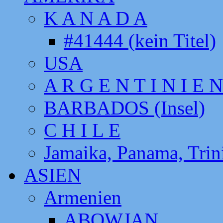
K A N A D A
#41444 (kein Titel)
USA
A R G E N T I N I E N
BARBADOS (Insel)
C H I L E
Jamaika, Panama, Tri
ASIEN
Armenien
ABOWJAN