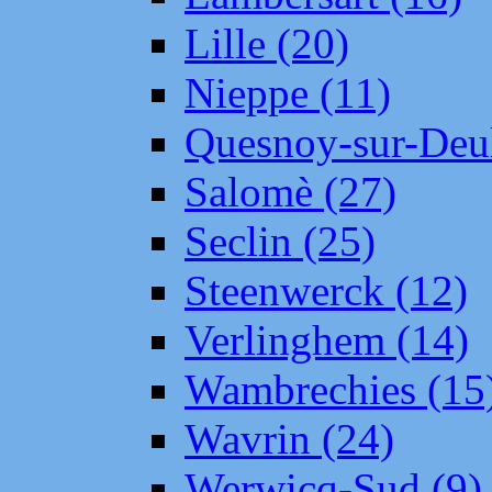
Lille (20)
Nieppe (11)
Quesnoy-sur-Deul
Salomè (27)
Seclin (25)
Steenwerck (12)
Verlinghem (14)
Wambrechies (15
Wavrin (24)
Werwicq-Sud (9)