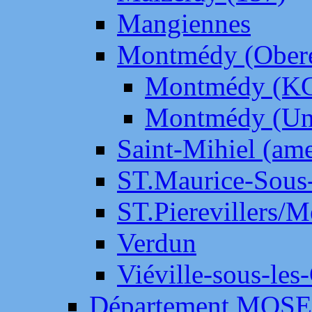
Mangiennes
Montmédy (Ober
Montmédy (K
Montmédy (Un
Saint-Mihiel (am
ST.Maurice-Sous-
ST.Pierevillers/
Verdun
Viéville-sous-les
Département MOS