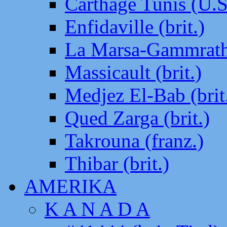
Carthage Tunis (U.S
Enfidaville (brit.)
La Marsa-Gammrath 
Massicault (brit.)
Medjez El-Bab (brit
Qued Zarga (brit.)
Takrouna (franz.)
Thibar (brit.)
AMERIKA
K A N A D A