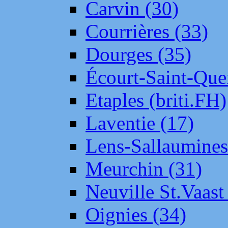
Carvin (30)
Courrières (33)
Dourges (35)
Écourt-Saint-Que
Etaples (briti.FH)
Laventie (17)
Lens-Sallaumine
Meurchin (31)
Neuville St.Vaas
Oignies (34)