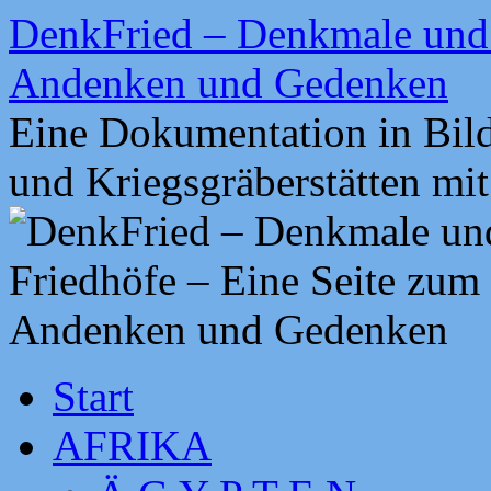
Zum
DenkFried – Denkmale und 
Inhalt
springen
Andenken und Gedenken
Eine Dokumentation in Bil
und Kriegsgräberstätten mi
Start
AFRIKA