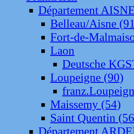
Département AISN
Belleau/Aisne (9
Fort-de-Malmais
Laon
Deutsche KGS
Loupeigne (90)
franz.Loupeig
Maissemy (54)
Saint Quentin (56
Département ARD