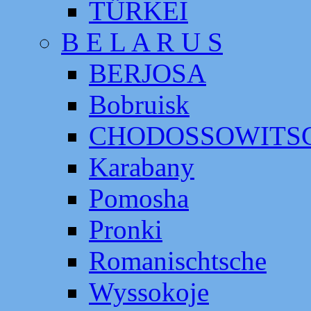
TÜRKEI
B E L A R U S
BERJOSA
Bobruisk
CHODOSSOWITS
Karabany
Pomosha
Pronki
Romanischtsche
Wyssokoje