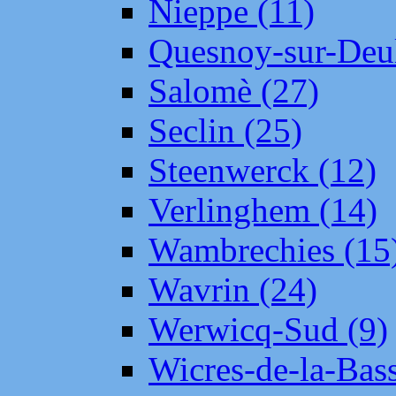
Nieppe (11)
Quesnoy-sur-Deul
Salomè (27)
Seclin (25)
Steenwerck (12)
Verlinghem (14)
Wambrechies (15
Wavrin (24)
Werwicq-Sud (9)
Wicres-de-la-Bass