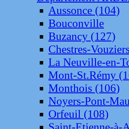
Aussonce (104)
Bouconville
Buzancy (127)
Chestres-Vouziers
La Neuville-en-T
Mont-St.Rémy (1
Monthois (106)
Noyers-Pont-Mau
Orfeuil (108)
Saint-Etienne-à-