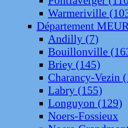
Pontfaverger (11
Warmeriville (10
Département ME
Andilly (7)
Bouillonville (16
Briey (145)
Charancy-Vezin (
Labry (155)
Longuyon (129)
Noers-Fossieux