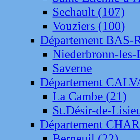
Sechault (107)
Vouziers (100)
Département BAS-
Niederbronn-les-
Saverne
Département CAL
La Cambe (21)
St.Désir-de-Lisie
Département CH
Berneuil (22)