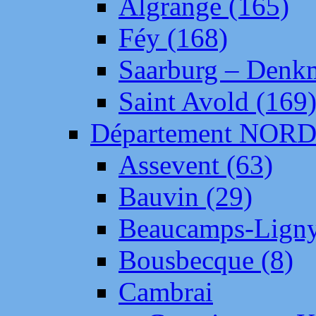
Algrange (165)
Féy (168)
Saarburg – Denk
Saint Avold (169
Département NOR
Assevent (63)
Bauvin (29)
Beaucamps-Ligny
Bousbecque (8)
Cambrai