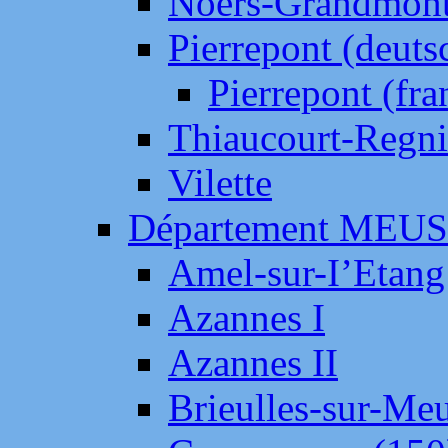
Noers-Grandmon
Pierrepont (deut
Pierrepont (fr
Thiaucourt-Regni
Vilette
Département MEU
Amel-sur-I’Etang
Azannes I
Azannes II
Brieulles-sur-Me