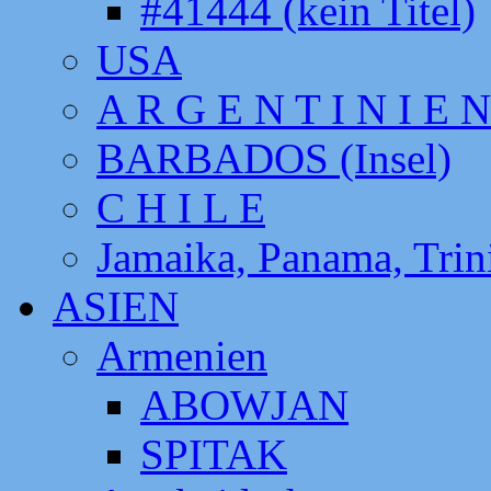
#41444 (kein Titel)
USA
A R G E N T I N I E N
BARBADOS (Insel)
C H I L E
Jamaika, Panama, Tri
ASIEN
Armenien
ABOWJAN
SPITAK