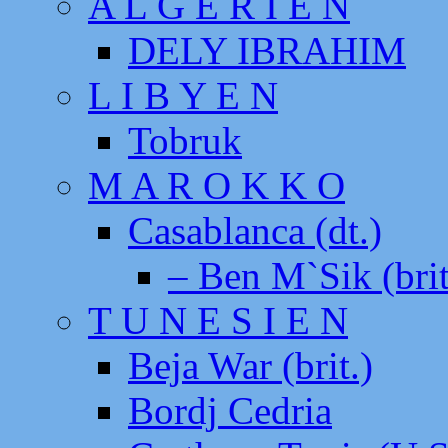
A L G E R I E N
DELY IBRAHIM
L I B Y E N
Tobruk
M A R O K K O
Casablanca (dt.)
– Ben M`Sik (brit
T U N E S I E N
Beja War (brit.)
Bordj Cedria