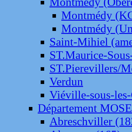
Montmédy (Ober
Montmédy (K
Montmédy (Un
Saint-Mihiel (am
ST.Maurice-Sous-
ST.Pierevillers/
Verdun
Viéville-sous-les
Département MOS
Abreschviller (18