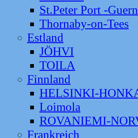
St.Peter Port -Guer
Thornaby-on-Tees
Estland
JÖHVI
TOILA
Finnland
HELSINKI-HON
Loimola
ROVANIEMI-NOR
Frankreich