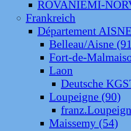
ROVANIEMI-NOR
Frankreich
Département AISN
Belleau/Aisne (9
Fort-de-Malmais
Laon
Deutsche KGS
Loupeigne (90)
franz.Loupeig
Maissemy (54)