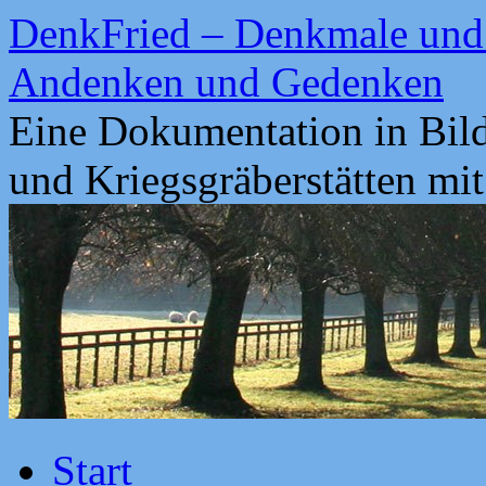
Zum
DenkFried – Denkmale und 
Inhalt
springen
Andenken und Gedenken
Eine Dokumentation in Bil
und Kriegsgräberstätten mi
Start