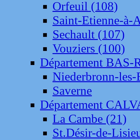
Orfeuil (108)
Saint-Etienne-à-
Sechault (107)
Vouziers (100)
Département BAS-
Niederbronn-les-
Saverne
Département CAL
La Cambe (21)
St.Désir-de-Lisie