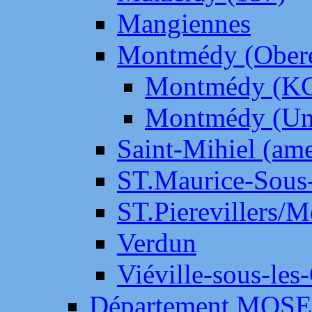
Mangiennes
Montmédy (Ober
Montmédy (K
Montmédy (Un
Saint-Mihiel (am
ST.Maurice-Sous-
ST.Pierevillers/
Verdun
Viéville-sous-les
Département MOS