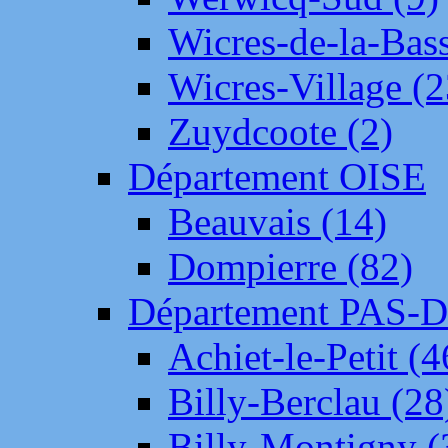
Wicres-de-la-Bass
Wicres-Village (2
Zuydcoote (2)
Département OISE
Beauvais (14)
Dompierre (82)
Département PAS-
Achiet-le-Petit (4
Billy-Berclau (28
Billy-Montigny (