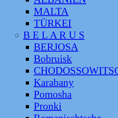
MALTA
TÜRKEI
B E L A R U S
BERJOSA
Bobruisk
CHODOSSOWITS
Karabany
Pomosha
Pronki
Romanischtsche