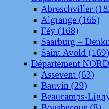
Abreschviller (18
Algrange (165)
Féy (168)
Saarburg – Denk
Saint Avold (169
Département NOR
Assevent (63)
Bauvin (29)
Beaucamps-Ligny
Bousbecque (8)