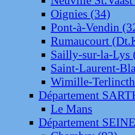
Neuville St.Vaas
Oignies (34)
Pont-à-Vendin (3
Rumaucourt (Dt
Sailly-sur-la-Lys 
Saint-Laurent-Bl
Wimille-Terlincth
Département SAR
Le Mans
Département SEIN