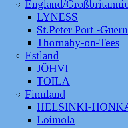
England/Großbritanni
LYNESS
St.Peter Port -Guer
Thornaby-on-Tees
Estland
JÖHVI
TOILA
Finnland
HELSINKI-HON
Loimola