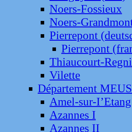
Noers-Fossieux
Noers-Grandmon
Pierrepont (deut
Pierrepont (fr
Thiaucourt-Regni
Vilette
Département MEU
Amel-sur-I’Etang
Azannes I
Azannes II