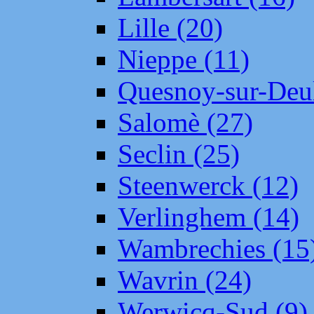
Lille (20)
Nieppe (11)
Quesnoy-sur-Deul
Salomè (27)
Seclin (25)
Steenwerck (12)
Verlinghem (14)
Wambrechies (15
Wavrin (24)
Werwicq-Sud (9)