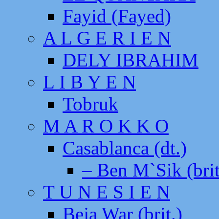
Fayid (Fayed)
A L G E R I E N
DELY IBRAHIM
L I B Y E N
Tobruk
M A R O K K O
Casablanca (dt.)
– Ben M`Sik (brit
T U N E S I E N
Beja War (brit.)