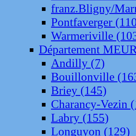
franz.Bligny/Mar
Pontfaverger (11
Warmeriville (10
Département ME
Andilly (7)
Bouillonville (16
Briey (145)
Charancy-Vezin (
Labry (155)
Longuyon (129)