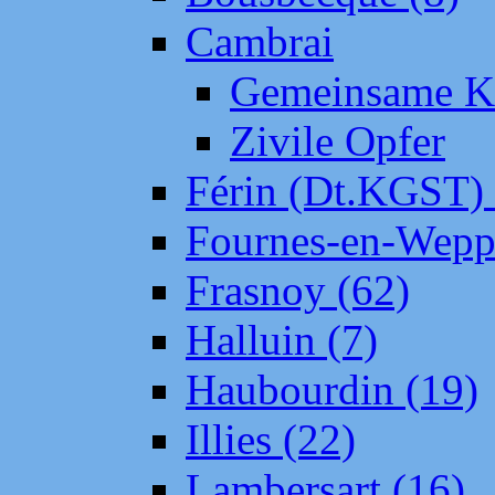
Cambrai
Gemeinsame Kr
Zivile Opfer
Férin (Dt.KGST)
Fournes-en-Wepp
Frasnoy (62)
Halluin (7)
Haubourdin (19)
Illies (22)
Lambersart (16)