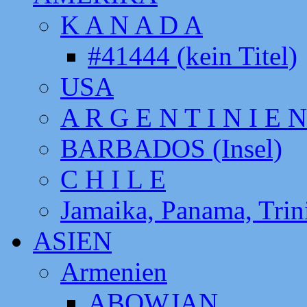
K A N A D A
#41444 (kein Titel)
USA
A R G E N T I N I E N
BARBADOS (Insel)
C H I L E
Jamaika, Panama, Tri
ASIEN
Armenien
ABOWJAN