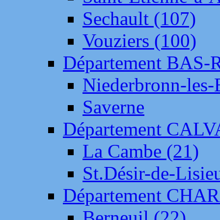
Sechault (107)
Vouziers (100)
Département BAS-
Niederbronn-les-
Saverne
Département CAL
La Cambe (21)
St.Désir-de-Lisie
Département CH
Berneuil (22)