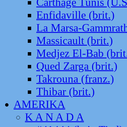
Carthage Tunis (U.S
Enfidaville (brit.)
La Marsa-Gammrath 
Massicault (brit.)
Medjez El-Bab (brit
Qued Zarga (brit.)
Takrouna (franz.)
Thibar (brit.)
AMERIKA
K A N A D A