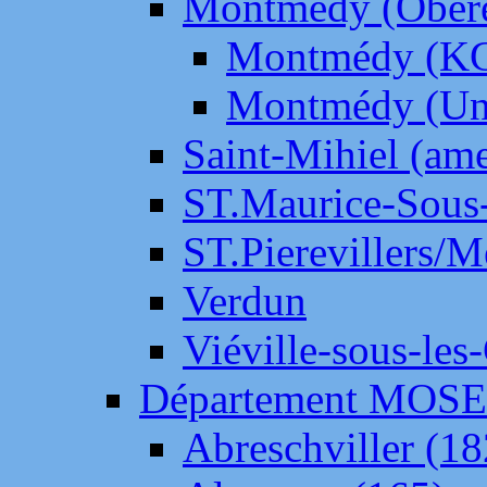
Montmédy (Ober
Montmédy (K
Montmédy (Un
Saint-Mihiel (am
ST.Maurice-Sous-
ST.Pierevillers/
Verdun
Viéville-sous-les
Département MOS
Abreschviller (18