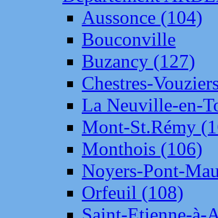
Aussonce (104)
Bouconville
Buzancy (127)
Chestres-Vouziers
La Neuville-en-T
Mont-St.Rémy (1
Monthois (106)
Noyers-Pont-Mau
Orfeuil (108)
Saint-Etienne-à-