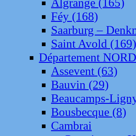
Algrange (165)
Féy (168)
Saarburg – Denk
Saint Avold (169
Département NOR
Assevent (63)
Bauvin (29)
Beaucamps-Ligny
Bousbecque (8)
Cambrai