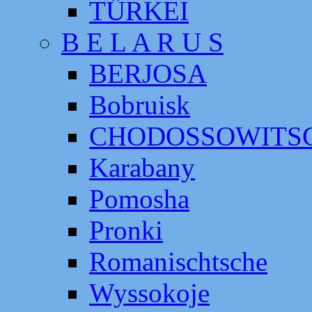
TÜRKEI
B E L A R U S
BERJOSA
Bobruisk
CHODOSSOWITS
Karabany
Pomosha
Pronki
Romanischtsche
Wyssokoje