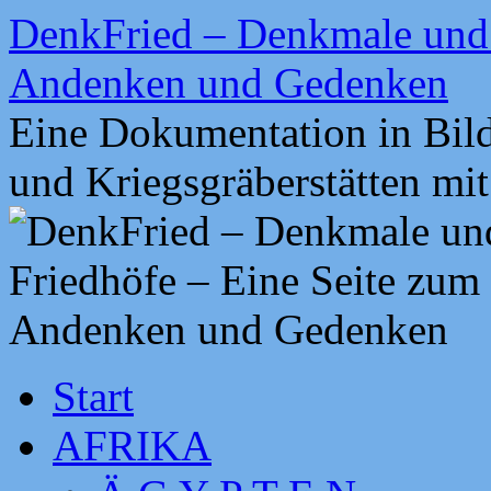
Zum
DenkFried – Denkmale und 
Inhalt
springen
Andenken und Gedenken
Eine Dokumentation in Bil
und Kriegsgräberstätten mi
Start
AFRIKA