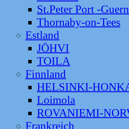
St.Peter Port -Guer
Thornaby-on-Tees
Estland
JÖHVI
TOILA
Finnland
HELSINKI-HON
Loimola
ROVANIEMI-NOR
Frankreich