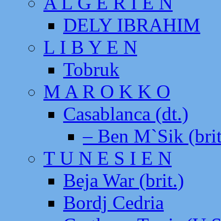
A L G E R I E N
DELY IBRAHIM
L I B Y E N
Tobruk
M A R O K K O
Casablanca (dt.)
– Ben M`Sik (brit
T U N E S I E N
Beja War (brit.)
Bordj Cedria