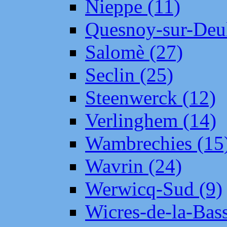
Nieppe (11)
Quesnoy-sur-Deul
Salomè (27)
Seclin (25)
Steenwerck (12)
Verlinghem (14)
Wambrechies (15
Wavrin (24)
Werwicq-Sud (9)
Wicres-de-la-Bass