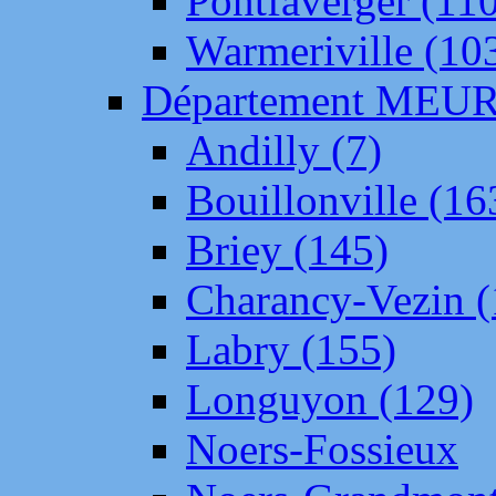
Pontfaverger (11
Warmeriville (10
Département ME
Andilly (7)
Bouillonville (16
Briey (145)
Charancy-Vezin (
Labry (155)
Longuyon (129)
Noers-Fossieux