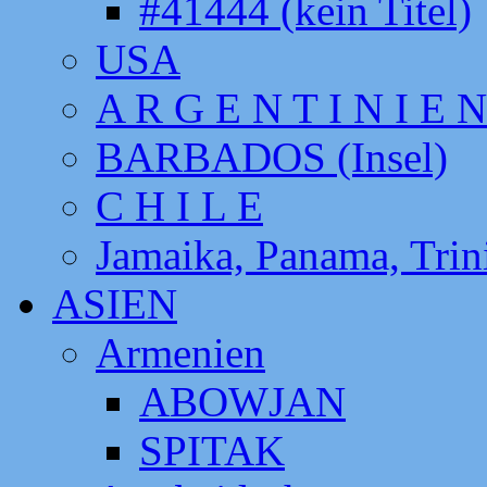
#41444 (kein Titel)
USA
A R G E N T I N I E N
BARBADOS (Insel)
C H I L E
Jamaika, Panama, Tri
ASIEN
Armenien
ABOWJAN
SPITAK