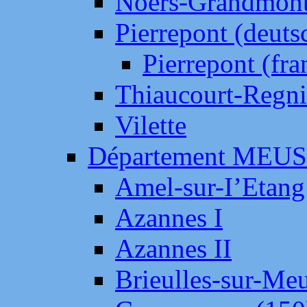
Noers-Grandmon
Pierrepont (deut
Pierrepont (fr
Thiaucourt-Regni
Vilette
Département MEU
Amel-sur-I’Etang
Azannes I
Azannes II
Brieulles-sur-Me