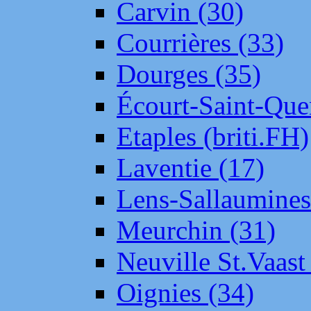
Carvin (30)
Courrières (33)
Dourges (35)
Écourt-Saint-Que
Etaples (briti.FH)
Laventie (17)
Lens-Sallaumine
Meurchin (31)
Neuville St.Vaas
Oignies (34)