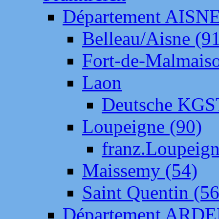
Département AISN
Belleau/Aisne (9
Fort-de-Malmais
Laon
Deutsche KGS
Loupeigne (90)
franz.Loupeig
Maissemy (54)
Saint Quentin (56
Département ARD