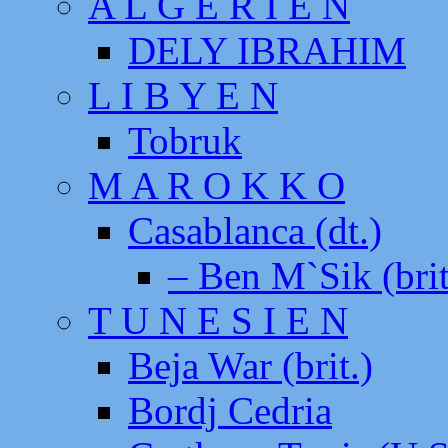
A L G E R I E N
DELY IBRAHIM
L I B Y E N
Tobruk
M A R O K K O
Casablanca (dt.)
– Ben M`Sik (brit
T U N E S I E N
Beja War (brit.)
Bordj Cedria