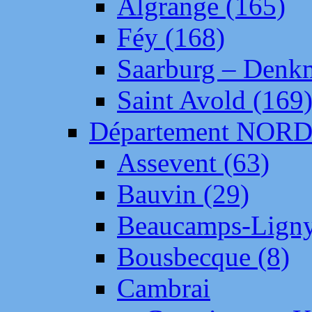
Algrange (165)
Féy (168)
Saarburg – Denk
Saint Avold (169
Département NOR
Assevent (63)
Bauvin (29)
Beaucamps-Ligny
Bousbecque (8)
Cambrai