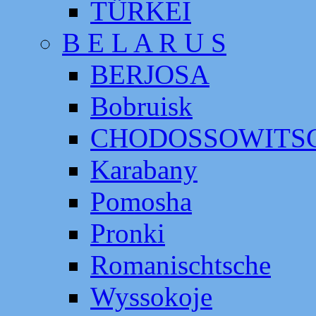
TÜRKEI
B E L A R U S
BERJOSA
Bobruisk
CHODOSSOWITS
Karabany
Pomosha
Pronki
Romanischtsche
Wyssokoje