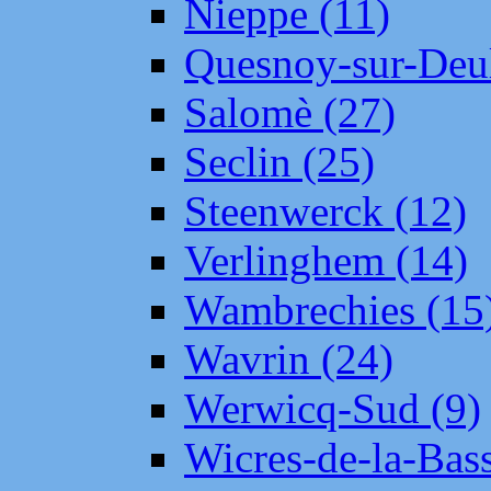
Nieppe (11)
Quesnoy-sur-Deul
Salomè (27)
Seclin (25)
Steenwerck (12)
Verlinghem (14)
Wambrechies (15
Wavrin (24)
Werwicq-Sud (9)
Wicres-de-la-Bass