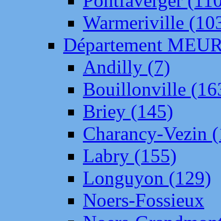
Pontfaverger (11
Warmeriville (10
Département ME
Andilly (7)
Bouillonville (16
Briey (145)
Charancy-Vezin (
Labry (155)
Longuyon (129)
Noers-Fossieux