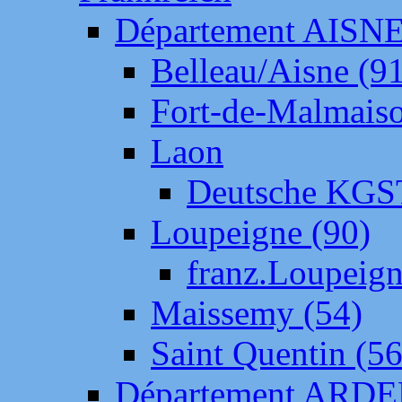
Département AISN
Belleau/Aisne (9
Fort-de-Malmais
Laon
Deutsche KGS
Loupeigne (90)
franz.Loupeig
Maissemy (54)
Saint Quentin (56
Département ARD