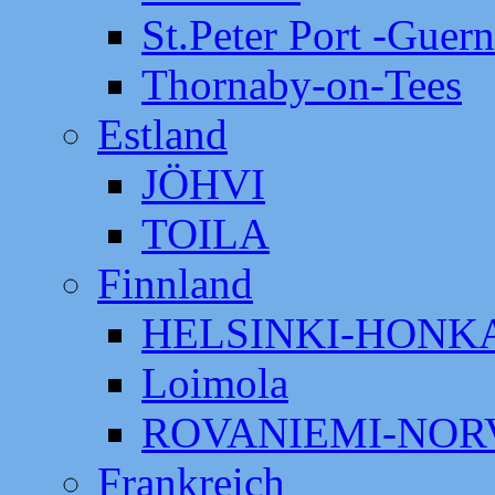
St.Peter Port -Guer
Thornaby-on-Tees
Estland
JÖHVI
TOILA
Finnland
HELSINKI-HON
Loimola
ROVANIEMI-NOR
Frankreich