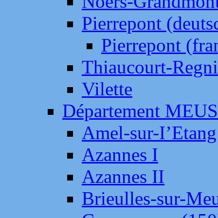
Noers-Grandmon
Pierrepont (deut
Pierrepont (fr
Thiaucourt-Regni
Vilette
Département MEU
Amel-sur-I’Etang
Azannes I
Azannes II
Brieulles-sur-Me