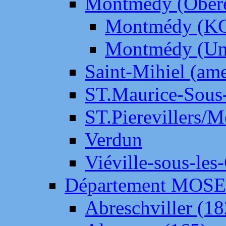
Montmédy (Ober
Montmédy (K
Montmédy (Un
Saint-Mihiel (am
ST.Maurice-Sous-
ST.Pierevillers/
Verdun
Viéville-sous-les
Département MOS
Abreschviller (18