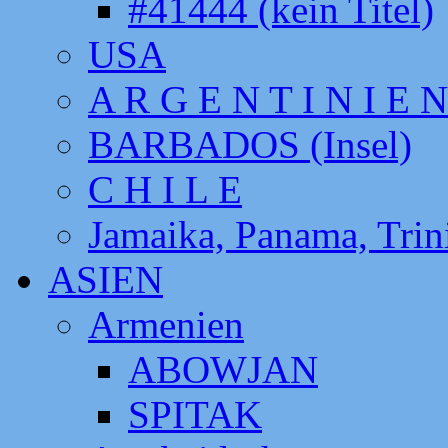
#41444 (kein Titel)
USA
A R G E N T I N I E N
BARBADOS (Insel)
C H I L E
Jamaika, Panama, Tri
ASIEN
Armenien
ABOWJAN
SPITAK