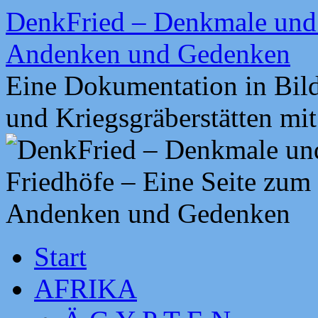
Zum
DenkFried – Denkmale und 
Inhalt
springen
Andenken und Gedenken
Eine Dokumentation in Bil
und Kriegsgräberstätten mi
Start
AFRIKA