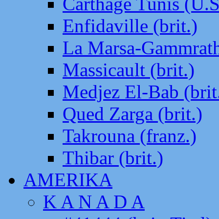
Carthage Tunis (U.S
Enfidaville (brit.)
La Marsa-Gammrath 
Massicault (brit.)
Medjez El-Bab (brit
Qued Zarga (brit.)
Takrouna (franz.)
Thibar (brit.)
AMERIKA
K A N A D A