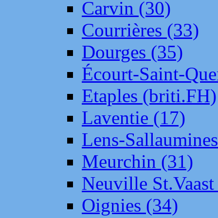
Carvin (30)
Courrières (33)
Dourges (35)
Écourt-Saint-Que
Etaples (briti.FH)
Laventie (17)
Lens-Sallaumine
Meurchin (31)
Neuville St.Vaas
Oignies (34)