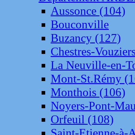
Aussonce (104)
Bouconville
Buzancy (127)
Chestres-Vouziers
La Neuville-en-T
Mont-St.Rémy (1
Monthois (106)
Noyers-Pont-Mau
Orfeuil (108)
Saint-Etienne-à-