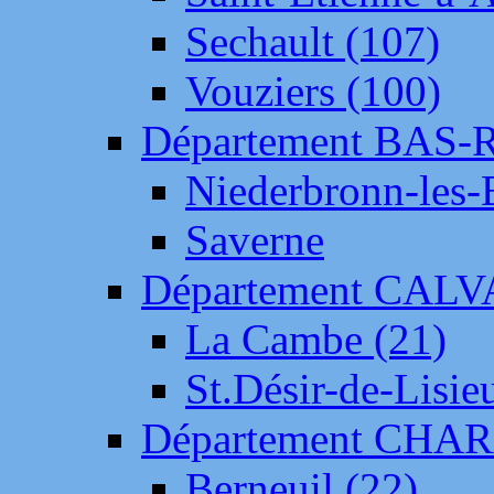
Sechault (107)
Vouziers (100)
Département BAS-
Niederbronn-les-
Saverne
Département CAL
La Cambe (21)
St.Désir-de-Lisie
Département CH
Berneuil (22)