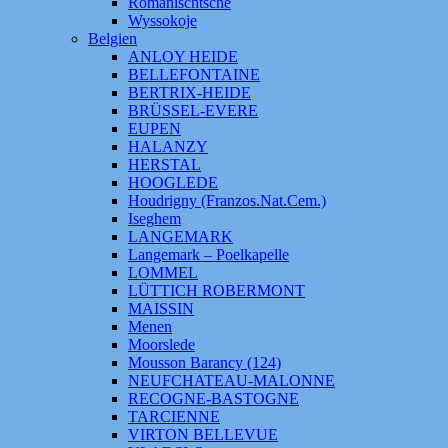
Romanischtsche
Wyssokoje
Belgien
ANLOY HEIDE
BELLEFONTAINE
BERTRIX-HEIDE
BRÜSSEL-EVERE
EUPEN
HALANZY
HERSTAL
HOOGLEDE
Houdrigny (Franzos.Nat.Cem.)
Iseghem
LANGEMARK
Langemark – Poelkapelle
LOMMEL
LÜTTICH ROBERMONT
MAISSIN
Menen
Moorslede
Mousson Barancy (124)
NEUFCHATEAU-MALONNE
RECOGNE-BASTOGNE
TARCIENNE
VIRTON BELLEVUE