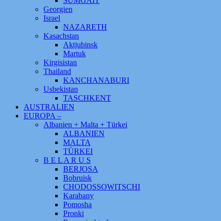
SUMGAIT
Georgien
Israel
NAZARETH
Kasachstan
Aktjubinsk
Martuk
Kirgisistan
Thailand
KANCHANABURI
Usbekistan
TASCHKENT
AUSTRALIEN
EUROPA –
Albanien + Malta + Türkei
ALBANIEN
MALTA
TÜRKEI
B E L A R U S
BERJOSA
Bobruisk
CHODOSSOWITSCHI
Karabany
Pomosha
Pronki