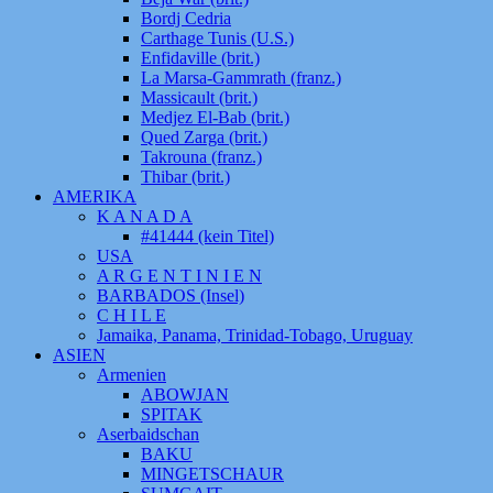
Bordj Cedria
Carthage Tunis (U.S.)
Enfidaville (brit.)
La Marsa-Gammrath (franz.)
Massicault (brit.)
Medjez El-Bab (brit.)
Qued Zarga (brit.)
Takrouna (franz.)
Thibar (brit.)
AMERIKA
K A N A D A
#41444 (kein Titel)
USA
A R G E N T I N I E N
BARBADOS (Insel)
C H I L E
Jamaika, Panama, Trinidad-Tobago, Uruguay
ASIEN
Armenien
ABOWJAN
SPITAK
Aserbaidschan
BAKU
MINGETSCHAUR