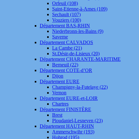
Orfeuil (108)
Saint-Etienne-à-Arnes (109)
Sechault (107)
Vouziers (100)
Département BAS-RHIN
Niederbronn-les-Bains (9)
Saverne
Département CALVADOS
La Cambe (21)
St.Désir-de-Lisieux (20)
Département CHARANTE-MARITIME
Berneuil (22)
Département COTE-d’OR
Dijon
Département EURE
Champigny-la-Futelaye (22)
Vernon
Département EURE-et-LOIR
Chartres
Département FINISTÈRE
Brest
Ploudaniel-Lesneven (23)
Département HAUT-RHIN
Ammerschwihr (193)
Hohrod (195)