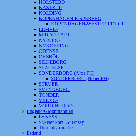
HOLSTEBO
KASTRUP
KOLDING
KOPENHAGEN-BISPEBERG
KOPENHAGEN-WESTFRIEDHOF
LEMVIG
MIDDELFART
NYBORG
NYKOEBING
ODENSE
OKSBÖL
SILKEBORG
SLAGELSE
SONDERBORG (Alter FH)
SONDERBORG (Neuer FH)
STRUER
SVENDBORG
TÖNDER
VIBORG
VORDINGBORG
England/Großbritannien
LYNESS
St.Peter Port -Guernsey
Thornaby-on-Tees
Estland