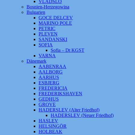
VLADSLO
Bosnien-Herzegowina
Bulgarien
GOCE DELCEV
MARINO POLE
PETRIC
PLEVEN
SANDANSKI
SOFIA
Sofia – Dt KGST
VARNA
Dänemark
AABENRAA
AALBORG
AARHUS
ESBJERG
FREDERICIA
FREDERIKSHAVEN
GEDHUS
GROVE
HADERSLEV (Alter Friedhof)
HADERSLEV (Neuer Friedhof)
HASLEV
HELSINGÖR
HOLBEAK