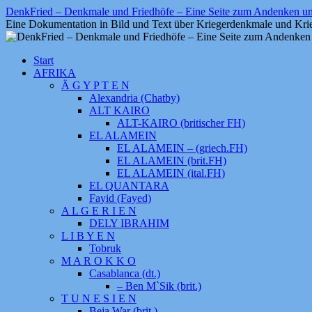
Zum
DenkFried – Denkmale und Friedhöfe – Eine Seite zum Andenken 
Inhalt
Eine Dokumentation in Bild und Text über Kriegerdenkmale und Krie
springen
Start
AFRIKA
Ä G Y P T E N
Alexandria (Chatby)
ALT KAIRO
ALT-KAIRO (britischer FH)
EL ALAMEIN
EL ALAMEIN – (griech.FH)
EL ALAMEIN (brit.FH)
EL ALAMEIN (ital.FH)
EL QUANTARA
Fayid (Fayed)
A L G E R I E N
DELY IBRAHIM
L I B Y E N
Tobruk
M A R O K K O
Casablanca (dt.)
– Ben M`Sik (brit.)
T U N E S I E N
Beja War (brit.)