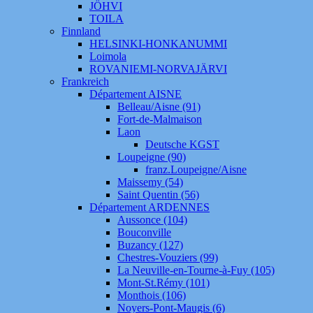
JÖHVI
TOILA
Finnland
HELSINKI-HONKANUMMI
Loimola
ROVANIEMI-NORVAJÄRVI
Frankreich
Département AISNE
Belleau/Aisne (91)
Fort-de-Malmaison
Laon
Deutsche KGST
Loupeigne (90)
franz.Loupeigne/Aisne
Maissemy (54)
Saint Quentin (56)
Département ARDENNES
Aussonce (104)
Bouconville
Buzancy (127)
Chestres-Vouziers (99)
La Neuville-en-Tourne-à-Fuy (105)
Mont-St.Rémy (101)
Monthois (106)
Noyers-Pont-Maugis (6)