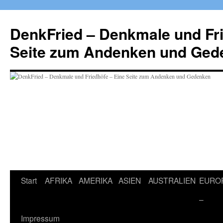
Zum
Inhalt
DenkFried – Denkmale und Fri
springen
Seite zum Andenken und Ged
Start
AFRIKA
AMERIKA
ASIEN
AUSTRALIEN
EURO
–
Impressum