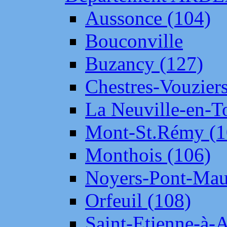
Aussonce (104)
Bouconville
Buzancy (127)
Chestres-Vouziers
La Neuville-en-T
Mont-St.Rémy (1
Monthois (106)
Noyers-Pont-Mau
Orfeuil (108)
Saint-Etienne-à-