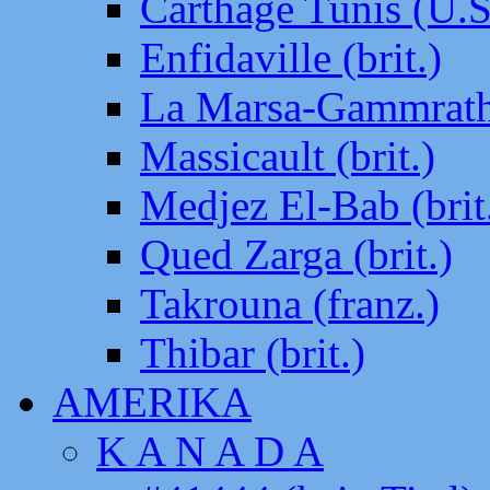
Carthage Tunis (U.S
Enfidaville (brit.)
La Marsa-Gammrath 
Massicault (brit.)
Medjez El-Bab (brit
Qued Zarga (brit.)
Takrouna (franz.)
Thibar (brit.)
AMERIKA
K A N A D A