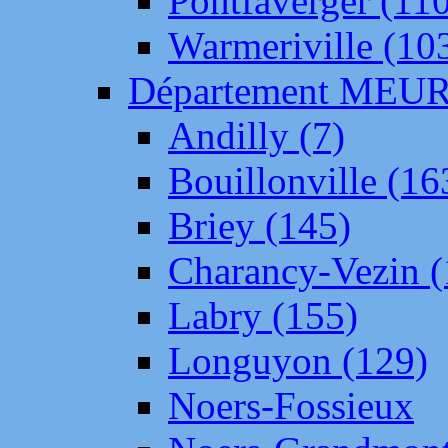
Pontfaverger (11
Warmeriville (10
Département ME
Andilly (7)
Bouillonville (16
Briey (145)
Charancy-Vezin (
Labry (155)
Longuyon (129)
Noers-Fossieux