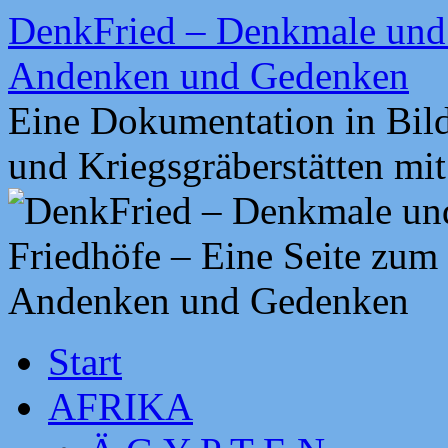
Zum
DenkFried – Denkmale und 
Inhalt
springen
Andenken und Gedenken
Eine Dokumentation in Bil
und Kriegsgräberstätten mi
Start
AFRIKA