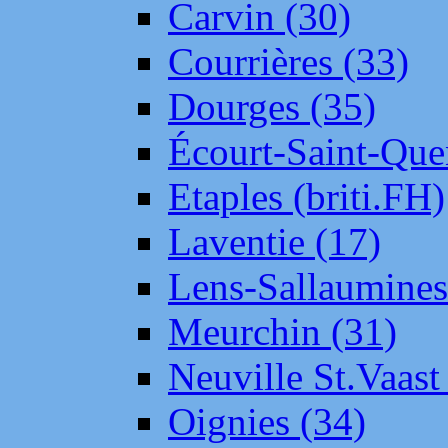
Carvin (30)
Courrières (33)
Dourges (35)
Écourt-Saint-Que
Etaples (briti.FH)
Laventie (17)
Lens-Sallaumine
Meurchin (31)
Neuville St.Vaas
Oignies (34)