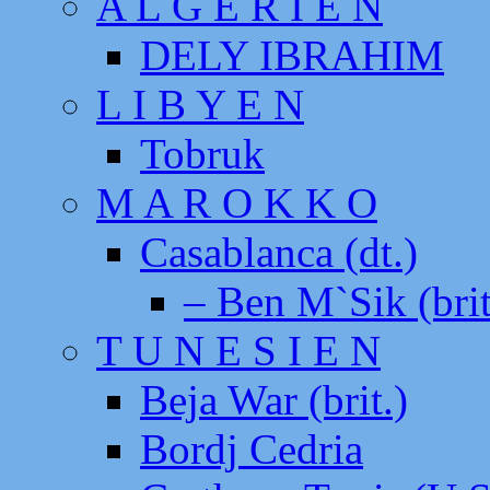
A L G E R I E N
DELY IBRAHIM
L I B Y E N
Tobruk
M A R O K K O
Casablanca (dt.)
– Ben M`Sik (brit
T U N E S I E N
Beja War (brit.)
Bordj Cedria