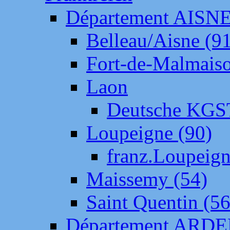
Département AISN
Belleau/Aisne (9
Fort-de-Malmais
Laon
Deutsche KGS
Loupeigne (90)
franz.Loupeig
Maissemy (54)
Saint Quentin (56
Département ARD