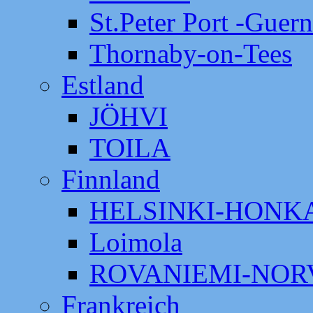
St.Peter Port -Guer
Thornaby-on-Tees
Estland
JÖHVI
TOILA
Finnland
HELSINKI-HON
Loimola
ROVANIEMI-NOR
Frankreich