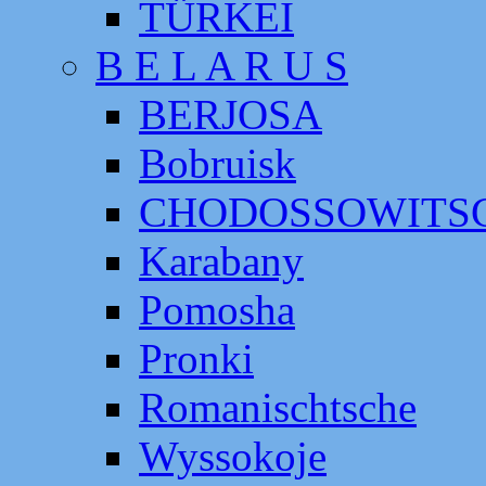
TÜRKEI
B E L A R U S
BERJOSA
Bobruisk
CHODOSSOWITS
Karabany
Pomosha
Pronki
Romanischtsche
Wyssokoje