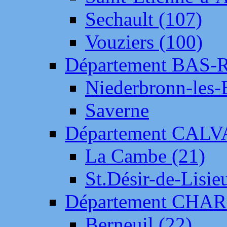
Sechault (107)
Vouziers (100)
Département BAS-
Niederbronn-les-
Saverne
Département CAL
La Cambe (21)
St.Désir-de-Lisie
Département CH
Berneuil (22)