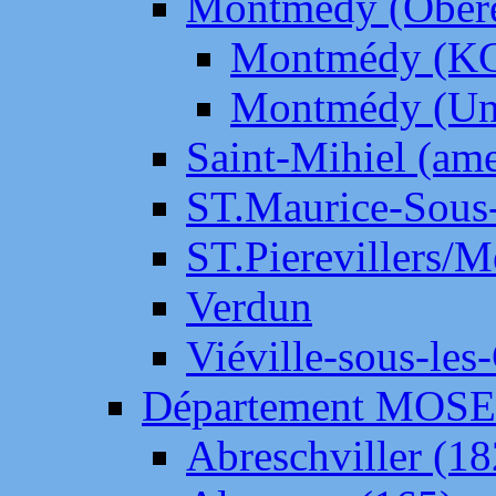
Montmédy (Ober
Montmédy (K
Montmédy (Un
Saint-Mihiel (am
ST.Maurice-Sous-
ST.Pierevillers/
Verdun
Viéville-sous-les
Département MOS
Abreschviller (18