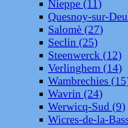
Nieppe (11)
Quesnoy-sur-Deul
Salomè (27)
Seclin (25)
Steenwerck (12)
Verlinghem (14)
Wambrechies (15
Wavrin (24)
Werwicq-Sud (9)
Wicres-de-la-Bass