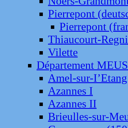
Noers-Grandmon
Pierrepont (deut
Pierrepont (fr
Thiaucourt-Regni
Vilette
Département MEU
Amel-sur-I’Etang
Azannes I
Azannes II
Brieulles-sur-Me