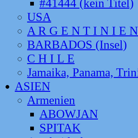
#41444 (kein Titel)
USA
A R G E N T I N I E N
BARBADOS (Insel)
C H I L E
Jamaika, Panama, Tri
ASIEN
Armenien
ABOWJAN
SPITAK