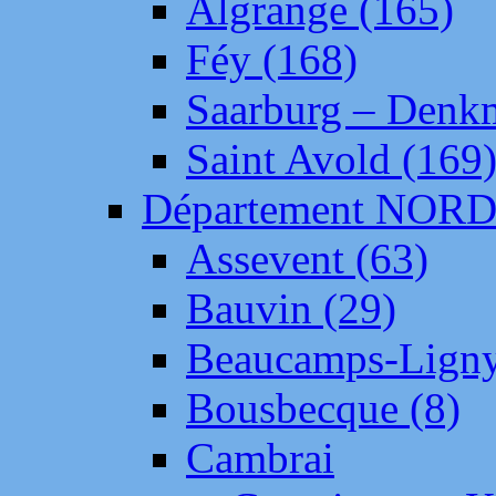
Algrange (165)
Féy (168)
Saarburg – Denk
Saint Avold (169
Département NOR
Assevent (63)
Bauvin (29)
Beaucamps-Ligny
Bousbecque (8)
Cambrai