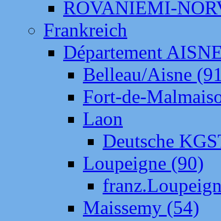
ROVANIEMI-NOR
Frankreich
Département AISN
Belleau/Aisne (9
Fort-de-Malmais
Laon
Deutsche KGS
Loupeigne (90)
franz.Loupeig
Maissemy (54)