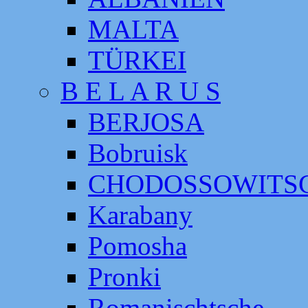
MALTA
TÜRKEI
B E L A R U S
BERJOSA
Bobruisk
CHODOSSOWITS
Karabany
Pomosha
Pronki
Romanischtsche