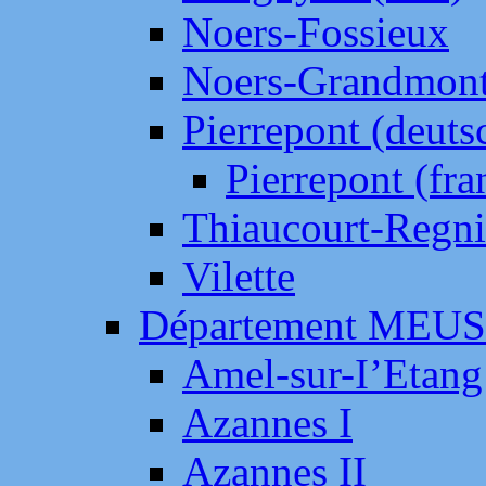
Noers-Fossieux
Noers-Grandmon
Pierrepont (deut
Pierrepont (fr
Thiaucourt-Regni
Vilette
Département MEU
Amel-sur-I’Etang
Azannes I
Azannes II