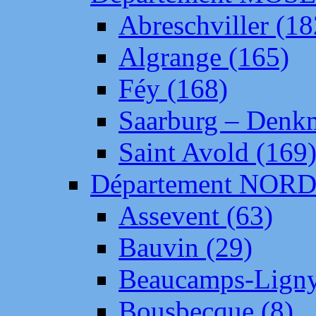
Abreschviller (18
Algrange (165)
Féy (168)
Saarburg – Denk
Saint Avold (169
Département NOR
Assevent (63)
Bauvin (29)
Beaucamps-Ligny
Bousbecque (8)