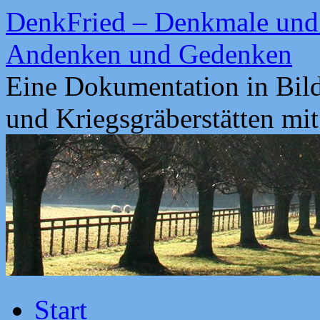
Zum
DenkFried – Denkmale und 
Inhalt
springen
Andenken und Gedenken
Eine Dokumentation in Bil
und Kriegsgräberstätten mi
Start