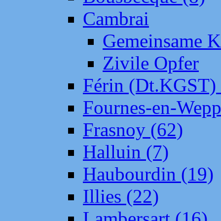
Cambrai
Gemeinsame Kr
Zivile Opfer
Férin (Dt.KGST)
Fournes-en-Wepp
Frasnoy (62)
Halluin (7)
Haubourdin (19)
Illies (22)
Lambersart (16)