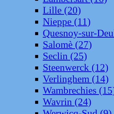
Lille (20)
Nieppe (11)
Quesnoy-sur-Deul
Salomè (27)
Seclin (25)
Steenwerck (12)
Verlinghem (14)
Wambrechies (15
Wavrin (24)
Werwicq-Sud (9)