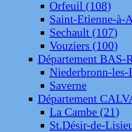
Orfeuil (108)
Saint-Etienne-à-
Sechault (107)
Vouziers (100)
Département BAS-
Niederbronn-les-
Saverne
Département CAL
La Cambe (21)
St.Désir-de-Lisie