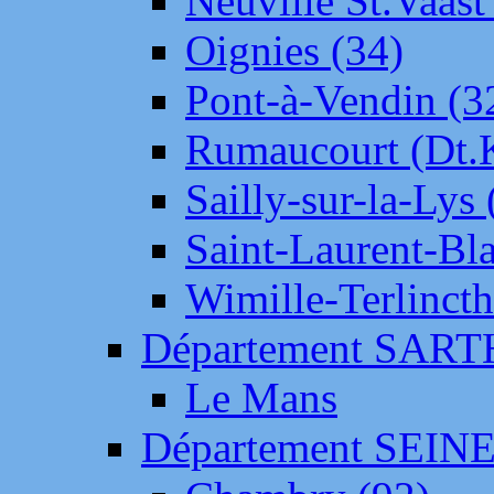
Neuville St.Vaas
Oignies (34)
Pont-à-Vendin (3
Rumaucourt (Dt
Sailly-sur-la-Lys 
Saint-Laurent-Bl
Wimille-Terlincth
Département SAR
Le Mans
Département SEIN