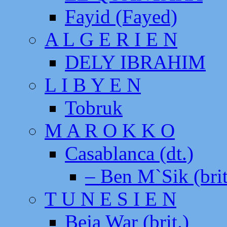
Fayid (Fayed)
A L G E R I E N
DELY IBRAHIM
L I B Y E N
Tobruk
M A R O K K O
Casablanca (dt.)
– Ben M`Sik (brit
T U N E S I E N
Beja War (brit.)