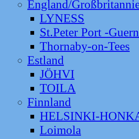
England/Großbritanni
LYNESS
St.Peter Port -Guer
Thornaby-on-Tees
Estland
JÖHVI
TOILA
Finnland
HELSINKI-HON
Loimola