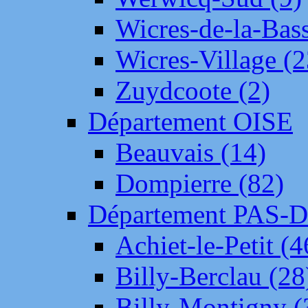
Wicres-de-la-Bass
Wicres-Village (2
Zuydcoote (2)
Département OISE
Beauvais (14)
Dompierre (82)
Département PAS-
Achiet-le-Petit (4
Billy-Berclau (28
Billy-Montigny (