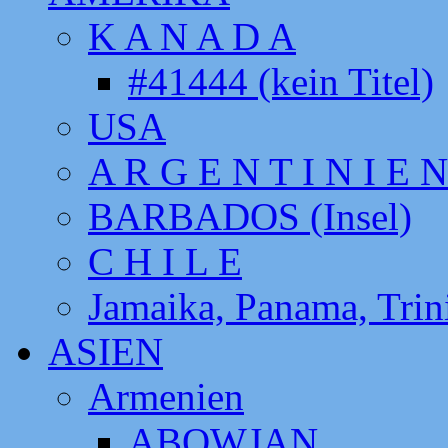
K A N A D A
#41444 (kein Titel)
USA
A R G E N T I N I E N
BARBADOS (Insel)
C H I L E
Jamaika, Panama, Tri
ASIEN
Armenien
ABOWJAN