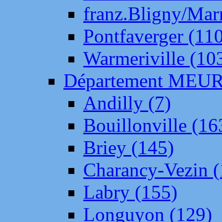
franz.Bligny/Mar
Pontfaverger (11
Warmeriville (10
Département ME
Andilly (7)
Bouillonville (16
Briey (145)
Charancy-Vezin (
Labry (155)
Longuyon (129)