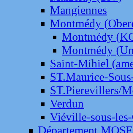
Mangiennes
Montmédy (Ober
Montmédy (K
Montmédy (Un
Saint-Mihiel (am
ST.Maurice-Sous-
ST.Pierevillers/
Verdun
Viéville-sous-les
Département MOS