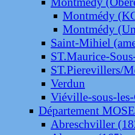
Montmédy (Ober
Montmédy (K
Montmédy (Un
Saint-Mihiel (am
ST.Maurice-Sous-
ST.Pierevillers/
Verdun
Viéville-sous-les
Département MOS
Abreschviller (18