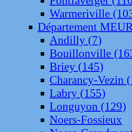
Pontfaverger (11
Warmeriville (10
Département ME
Andilly (7)
Bouillonville (16
Briey (145)
Charancy-Vezin (
Labry (155)
Longuyon (129)
Noers-Fossieux