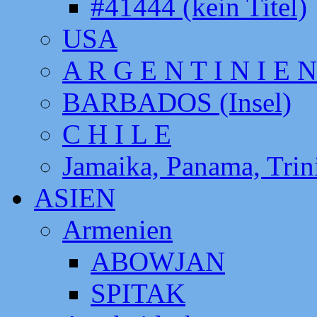
#41444 (kein Titel)
USA
A R G E N T I N I E N
BARBADOS (Insel)
C H I L E
Jamaika, Panama, Tri
ASIEN
Armenien
ABOWJAN
SPITAK