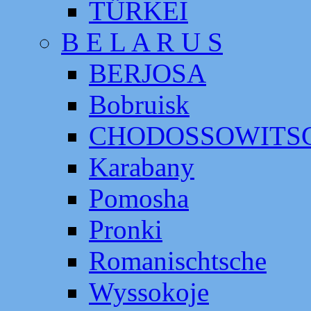
TÜRKEI
B E L A R U S
BERJOSA
Bobruisk
CHODOSSOWITS
Karabany
Pomosha
Pronki
Romanischtsche
Wyssokoje