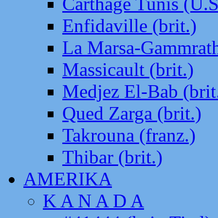
Carthage Tunis (U.S
Enfidaville (brit.)
La Marsa-Gammrath 
Massicault (brit.)
Medjez El-Bab (brit
Qued Zarga (brit.)
Takrouna (franz.)
Thibar (brit.)
AMERIKA
K A N A D A