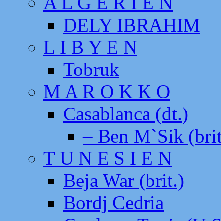
A L G E R I E N
DELY IBRAHIM
L I B Y E N
Tobruk
M A R O K K O
Casablanca (dt.)
– Ben M`Sik (brit
T U N E S I E N
Beja War (brit.)
Bordj Cedria