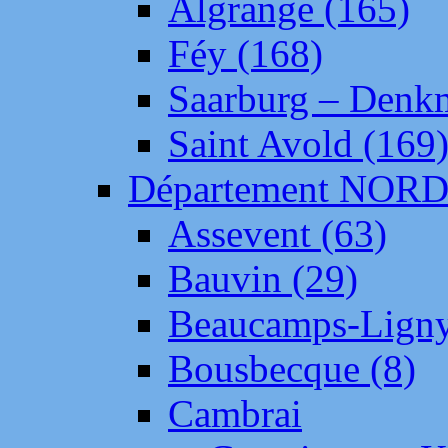
Algrange (165)
Féy (168)
Saarburg – Denk
Saint Avold (169
Département NOR
Assevent (63)
Bauvin (29)
Beaucamps-Ligny
Bousbecque (8)
Cambrai