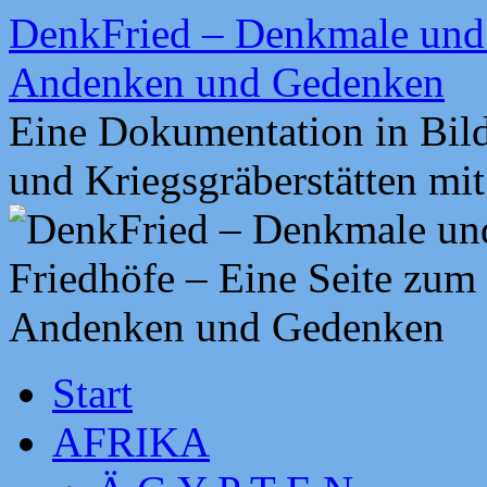
Zum
DenkFried – Denkmale und 
Inhalt
springen
Andenken und Gedenken
Eine Dokumentation in Bil
und Kriegsgräberstätten mi
Start
AFRIKA