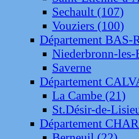
Sechault (107)
Vouziers (100)
Département BAS-
Niederbronn-les-
Saverne
Département CAL
La Cambe (21)
St.Désir-de-Lisie
Département CH
Berneuil (22)