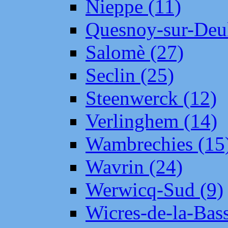
Nieppe (11)
Quesnoy-sur-Deul
Salomè (27)
Seclin (25)
Steenwerck (12)
Verlinghem (14)
Wambrechies (15
Wavrin (24)
Werwicq-Sud (9)
Wicres-de-la-Bass