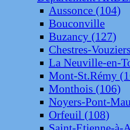
Aussonce (104)
Bouconville
Buzancy (127)
Chestres-Vouziers
La Neuville-en-T
Mont-St.Rémy (1
Monthois (106)
Noyers-Pont-Mau
Orfeuil (108)
Saint-Etienne-à-