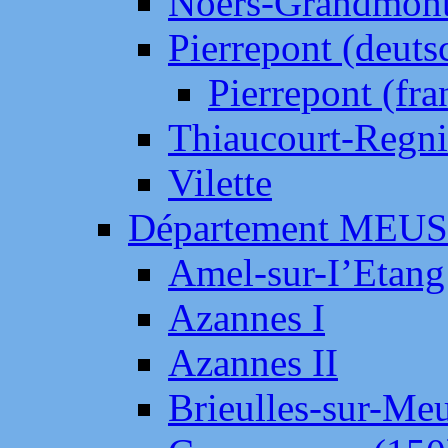
Noers-Grandmon
Pierrepont (deut
Pierrepont (fr
Thiaucourt-Regni
Vilette
Département MEU
Amel-sur-I’Etang
Azannes I
Azannes II
Brieulles-sur-Me