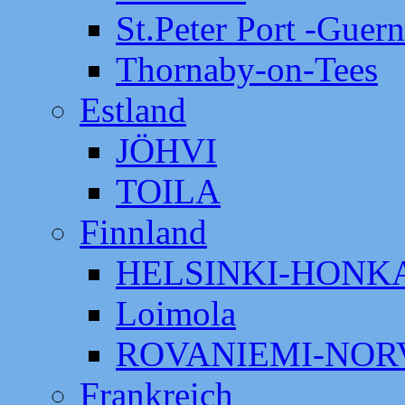
St.Peter Port -Guer
Thornaby-on-Tees
Estland
JÖHVI
TOILA
Finnland
HELSINKI-HON
Loimola
ROVANIEMI-NOR
Frankreich