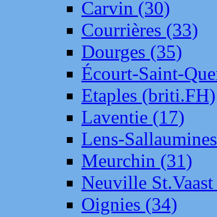
Carvin (30)
Courrières (33)
Dourges (35)
Écourt-Saint-Que
Etaples (briti.FH)
Laventie (17)
Lens-Sallaumine
Meurchin (31)
Neuville St.Vaas
Oignies (34)