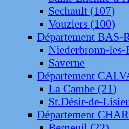
Sechault (107)
Vouziers (100)
Département BAS-
Niederbronn-les-
Saverne
Département CAL
La Cambe (21)
St.Désir-de-Lisie
Département CH
Berneuil (22)