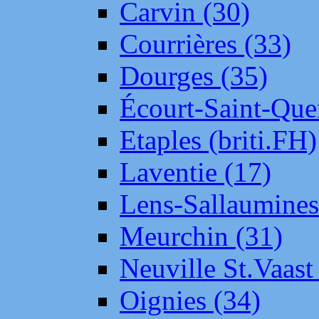
Carvin (30)
Courrières (33)
Dourges (35)
Écourt-Saint-Que
Etaples (briti.FH)
Laventie (17)
Lens-Sallaumine
Meurchin (31)
Neuville St.Vaas
Oignies (34)