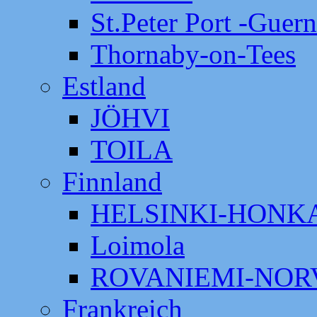
St.Peter Port -Guer
Thornaby-on-Tees
Estland
JÖHVI
TOILA
Finnland
HELSINKI-HON
Loimola
ROVANIEMI-NOR
Frankreich