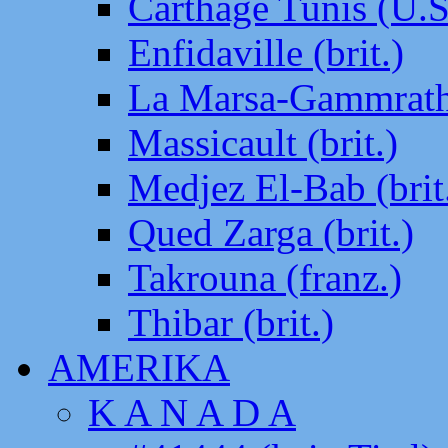
Carthage Tunis (U.S
Enfidaville (brit.)
La Marsa-Gammrath 
Massicault (brit.)
Medjez El-Bab (brit
Qued Zarga (brit.)
Takrouna (franz.)
Thibar (brit.)
AMERIKA
K A N A D A