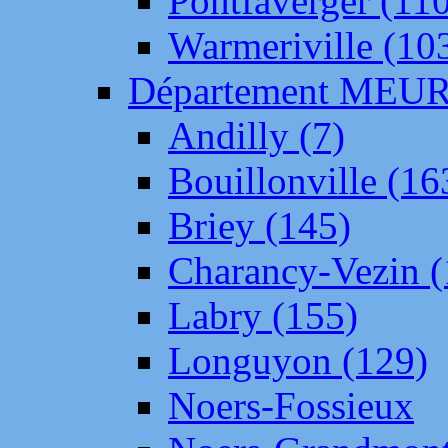
Pontfaverger (11
Warmeriville (10
Département ME
Andilly (7)
Bouillonville (16
Briey (145)
Charancy-Vezin (
Labry (155)
Longuyon (129)
Noers-Fossieux