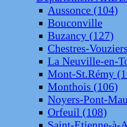
Aussonce (104)
Bouconville
Buzancy (127)
Chestres-Vouziers
La Neuville-en-T
Mont-St.Rémy (1
Monthois (106)
Noyers-Pont-Mau
Orfeuil (108)
Saint-Etienne-à-