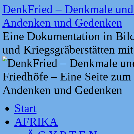
Zum
DenkFried – Denkmale und 
Inhalt
springen
Andenken und Gedenken
Eine Dokumentation in Bil
und Kriegsgräberstätten mi
Start
AFRIKA