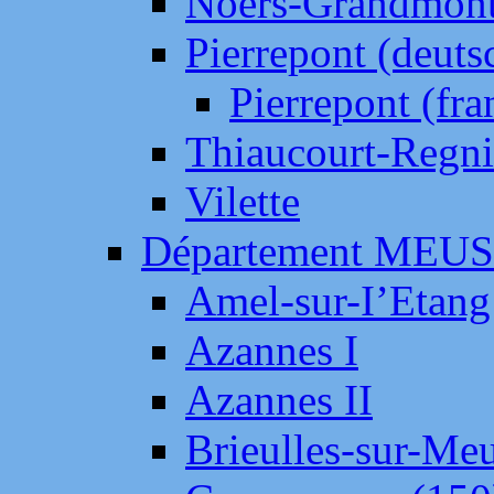
Noers-Grandmon
Pierrepont (deut
Pierrepont (fr
Thiaucourt-Regni
Vilette
Département MEU
Amel-sur-I’Etang
Azannes I
Azannes II
Brieulles-sur-Me