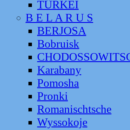
TÜRKEI
B E L A R U S
BERJOSA
Bobruisk
CHODOSSOWITS
Karabany
Pomosha
Pronki
Romanischtsche
Wyssokoje