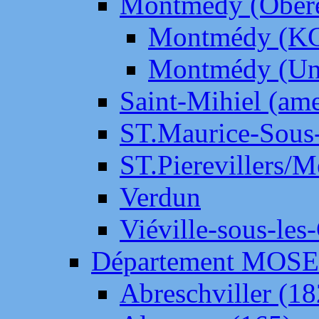
Montmédy (Ober
Montmédy (K
Montmédy (Un
Saint-Mihiel (am
ST.Maurice-Sous-
ST.Pierevillers/
Verdun
Viéville-sous-les
Département MOS
Abreschviller (18