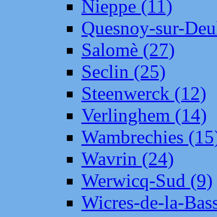
Nieppe (11)
Quesnoy-sur-Deul
Salomè (27)
Seclin (25)
Steenwerck (12)
Verlinghem (14)
Wambrechies (15
Wavrin (24)
Werwicq-Sud (9)
Wicres-de-la-Bass