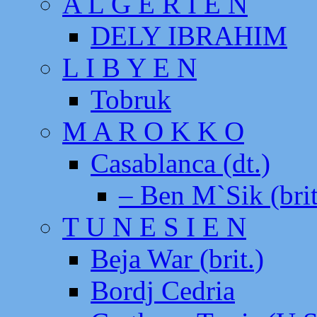
A L G E R I E N
DELY IBRAHIM
L I B Y E N
Tobruk
M A R O K K O
Casablanca (dt.)
– Ben M`Sik (brit
T U N E S I E N
Beja War (brit.)
Bordj Cedria