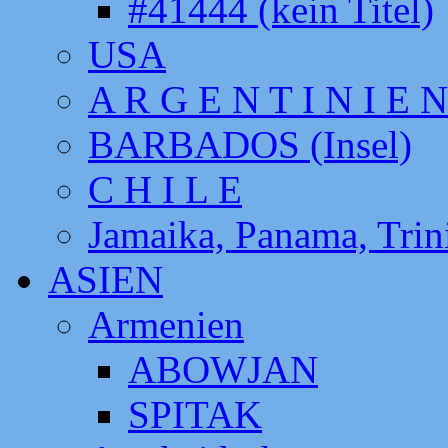
#41444 (kein Titel)
USA
A R G E N T I N I E N
BARBADOS (Insel)
C H I L E
Jamaika, Panama, Tri
ASIEN
Armenien
ABOWJAN
SPITAK