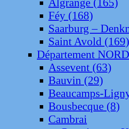
Algrange (165)
Féy (168)
Saarburg – Denk
Saint Avold (169
Département NOR
Assevent (63)
Bauvin (29)
Beaucamps-Ligny
Bousbecque (8)
Cambrai