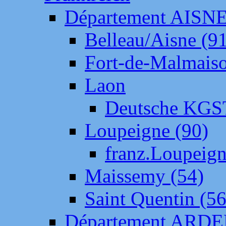
Département AISN
Belleau/Aisne (9
Fort-de-Malmais
Laon
Deutsche KGS
Loupeigne (90)
franz.Loupeig
Maissemy (54)
Saint Quentin (56
Département ARD