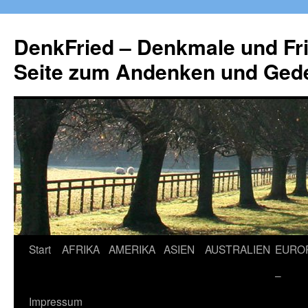
Zum
Inhalt
DenkFried – Denkmale und Fri
springen
Seite zum Andenken und Ged
Start
AFRIKA
AMERIKA
ASIEN
AUSTRALIEN
EURO
–
Impressum