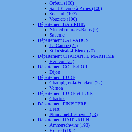
Orfeuil (108)
Saint-Etienne-à-Arnes (109)
Sechault (107)
Vouziers (100)
Département BAS-RHIN
Niederbronn-les-Bains (9)
Saverne
Département CALVADOS
La Cambe (21)
St.Désir-de-Lisieux (20)
Département CHARANTE-MARITIME
Berneuil (22)
Département COTE-d’OR
Dijon
Département EURE
Champigny-la-Futelaye (22)
Vernon
Département EURE-et-LOIR
Chartres
Département FINISTÈRE
Brest
Ploudaniel-Lesneven (23)
Département HAUT-RHIN
Ammerschwihr (193)
Hohrod (195)