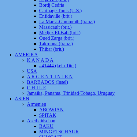
Bordj Cedria
Carthage Tunis (U.S.)
Enfidaville (brit.)
La Marsa-Gammrath (franz.)
Massicault (brit.)
Medjez El-Bab (brit.)
Qued Zarga (brit.)
Takrouna (franz.)
Thibar (brit.)
AMERIKA
K A N A D A
#41444 (kein Titel)
USA
A R G E N T I N I E N
BARBADOS (Insel)
C H I L E
Jamaika, Panama, Trinidad-Tobago, Uruguay
ASIEN
Armenien
ABOWJAN
SPITAK
Aserbaidschan
BAKU
MINGETSCHAUR