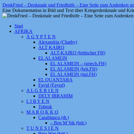
Zum
DenkFried – Denkmale und Friedhöfe – Eine Seite zum Andenken 
Inhalt
Eine Dokumentation in Bild und Text über Kriegerdenkmale und Krie
springen
Start
AFRIKA
Ä G Y P T E N
Alexandria (Chatby)
ALT KAIRO
ALT-KAIRO (britischer FH)
EL ALAMEIN
EL ALAMEIN – (griech.FH)
EL ALAMEIN (brit.FH)
EL ALAMEIN (ital.FH)
EL QUANTARA
Fayid (Fayed)
A L G E R I E N
DELY IBRAHIM
L I B Y E N
Tobruk
M A R O K K O
Casablanca (dt.)
– Ben M`Sik (brit.)
T U N E S I E N
Beja War (brit.)