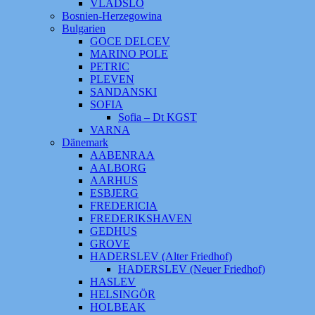
VLADSLO
Bosnien-Herzegowina
Bulgarien
GOCE DELCEV
MARINO POLE
PETRIC
PLEVEN
SANDANSKI
SOFIA
Sofia – Dt KGST
VARNA
Dänemark
AABENRAA
AALBORG
AARHUS
ESBJERG
FREDERICIA
FREDERIKSHAVEN
GEDHUS
GROVE
HADERSLEV (Alter Friedhof)
HADERSLEV (Neuer Friedhof)
HASLEV
HELSINGÖR
HOLBEAK