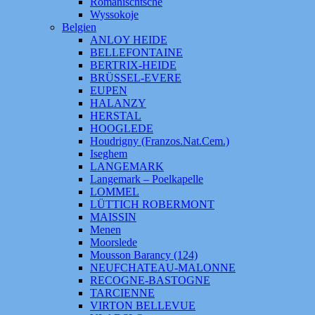
Romanischtsche
Wyssokoje
Belgien
ANLOY HEIDE
BELLEFONTAINE
BERTRIX-HEIDE
BRÜSSEL-EVERE
EUPEN
HALANZY
HERSTAL
HOOGLEDE
Houdrigny (Franzos.Nat.Cem.)
Iseghem
LANGEMARK
Langemark – Poelkapelle
LOMMEL
LÜTTICH ROBERMONT
MAISSIN
Menen
Moorslede
Mousson Barancy (124)
NEUFCHATEAU-MALONNE
RECOGNE-BASTOGNE
TARCIENNE
VIRTON BELLEVUE