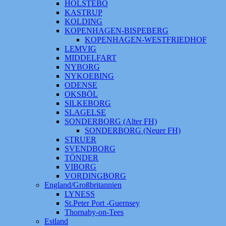
HOLSTEBO
KASTRUP
KOLDING
KOPENHAGEN-BISPEBERG
KOPENHAGEN-WESTFRIEDHOF
LEMVIG
MIDDELFART
NYBORG
NYKOEBING
ODENSE
OKSBÖL
SILKEBORG
SLAGELSE
SONDERBORG (Alter FH)
SONDERBORG (Neuer FH)
STRUER
SVENDBORG
TÖNDER
VIBORG
VORDINGBORG
England/Großbritannien
LYNESS
St.Peter Port -Guernsey
Thornaby-on-Tees
Estland