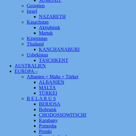
SUMGAIT
Georgien
Israel
NAZARETH
Kasachstan
Aktjubinsk
Martuk
Kirgisistan
Thailand
KANCHANABURI
Usbekistan
TASCHKENT
AUSTRALIEN
EUROPA –
Albanien + Malta + Türkei
ALBANIEN
MALTA
TÜRKEI
B E L A R U S
BERJOSA
Bobruisk
CHODOSSOWITSCHI
Karabany
Pomosha
Pronki