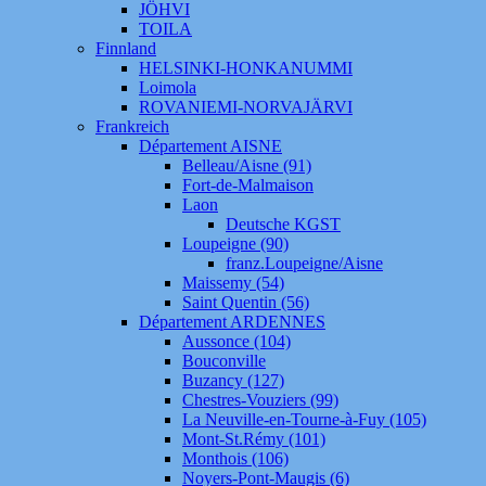
JÖHVI
TOILA
Finnland
HELSINKI-HONKANUMMI
Loimola
ROVANIEMI-NORVAJÄRVI
Frankreich
Département AISNE
Belleau/Aisne (91)
Fort-de-Malmaison
Laon
Deutsche KGST
Loupeigne (90)
franz.Loupeigne/Aisne
Maissemy (54)
Saint Quentin (56)
Département ARDENNES
Aussonce (104)
Bouconville
Buzancy (127)
Chestres-Vouziers (99)
La Neuville-en-Tourne-à-Fuy (105)
Mont-St.Rémy (101)
Monthois (106)
Noyers-Pont-Maugis (6)