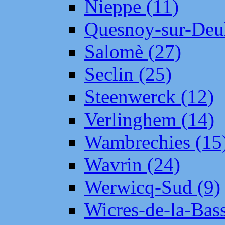
Nieppe (11)
Quesnoy-sur-Deul
Salomè (27)
Seclin (25)
Steenwerck (12)
Verlinghem (14)
Wambrechies (15
Wavrin (24)
Werwicq-Sud (9)
Wicres-de-la-Bass