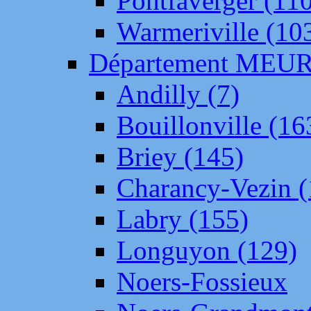
Pontfaverger (11
Warmeriville (10
Département ME
Andilly (7)
Bouillonville (16
Briey (145)
Charancy-Vezin (
Labry (155)
Longuyon (129)
Noers-Fossieux