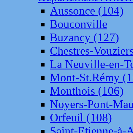
Aussonce (104)
Bouconville
Buzancy (127)
Chestres-Vouziers
La Neuville-en-T
Mont-St.Rémy (1
Monthois (106)
Noyers-Pont-Mau
Orfeuil (108)
Saint-Etienne-à-