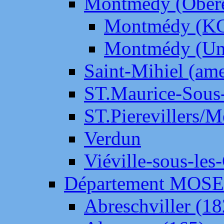
Montmédy (Ober
Montmédy (K
Montmédy (Un
Saint-Mihiel (am
ST.Maurice-Sous-
ST.Pierevillers/
Verdun
Viéville-sous-les
Département MOS
Abreschviller (18