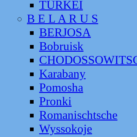
TÜRKEI
B E L A R U S
BERJOSA
Bobruisk
CHODOSSOWITS
Karabany
Pomosha
Pronki
Romanischtsche
Wyssokoje