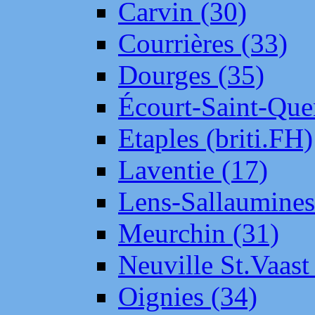
Carvin (30)
Courrières (33)
Dourges (35)
Écourt-Saint-Que
Etaples (briti.FH)
Laventie (17)
Lens-Sallaumine
Meurchin (31)
Neuville St.Vaas
Oignies (34)