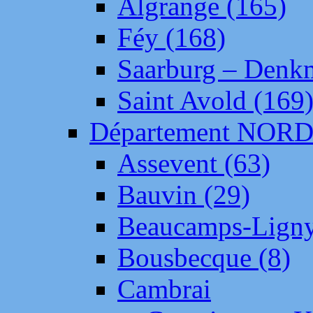
Algrange (165)
Féy (168)
Saarburg – Denk
Saint Avold (169
Département NOR
Assevent (63)
Bauvin (29)
Beaucamps-Ligny
Bousbecque (8)
Cambrai