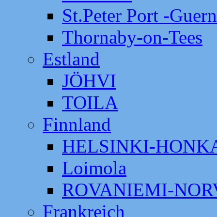
St.Peter Port -Guer
Thornaby-on-Tees
Estland
JÖHVI
TOILA
Finnland
HELSINKI-HON
Loimola
ROVANIEMI-NOR
Frankreich