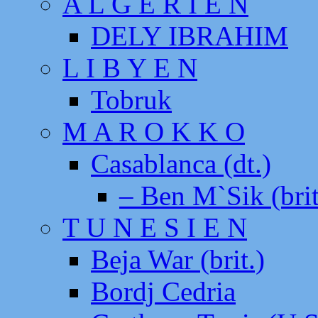
A L G E R I E N
DELY IBRAHIM
L I B Y E N
Tobruk
M A R O K K O
Casablanca (dt.)
– Ben M`Sik (brit
T U N E S I E N
Beja War (brit.)
Bordj Cedria