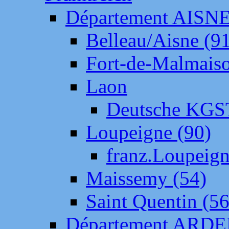
Département AISN
Belleau/Aisne (9
Fort-de-Malmais
Laon
Deutsche KGS
Loupeigne (90)
franz.Loupeig
Maissemy (54)
Saint Quentin (56
Département ARD