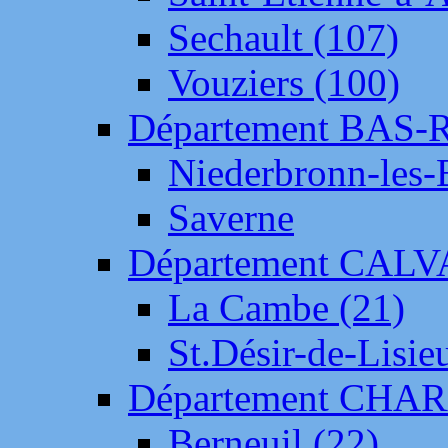
Sechault (107)
Vouziers (100)
Département BAS-
Niederbronn-les-
Saverne
Département CAL
La Cambe (21)
St.Désir-de-Lisie
Département CH
Berneuil (22)