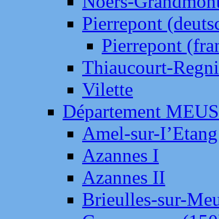
Noers-Grandmon
Pierrepont (deut
Pierrepont (fr
Thiaucourt-Regni
Vilette
Département MEU
Amel-sur-I’Etang
Azannes I
Azannes II
Brieulles-sur-Me