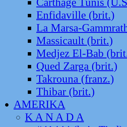
Carthage Tunis (U.S
Enfidaville (brit.)
La Marsa-Gammrath 
Massicault (brit.)
Medjez El-Bab (brit
Qued Zarga (brit.)
Takrouna (franz.)
Thibar (brit.)
AMERIKA
K A N A D A