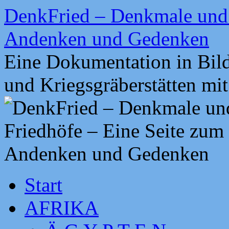
Zum
DenkFried – Denkmale und 
Inhalt
springen
Andenken und Gedenken
Eine Dokumentation in Bil
und Kriegsgräberstätten mi
Start
AFRIKA