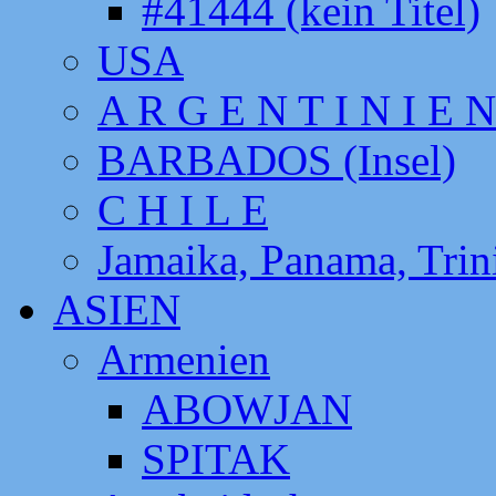
#41444 (kein Titel)
USA
A R G E N T I N I E N
BARBADOS (Insel)
C H I L E
Jamaika, Panama, Tri
ASIEN
Armenien
ABOWJAN
SPITAK