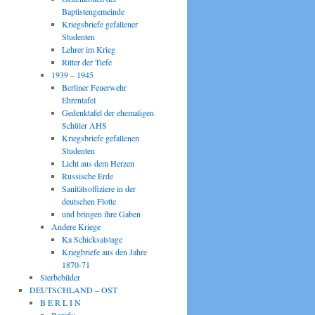
Baptistengemeinde
Kriegsbriefe gefallener
Studenten
Lehrer im Krieg
Ritter der Tiefe
1939 – 1945
Berliner Feuerwehr
Ehrentafel
Gedenktafel der ehemaligen
Schüler AHS
Kriegsbriefe gefallenen
Studenten
Licht aus dem Herzen
Russische Erde
Sanitätsoffiziere in der
deutschen Flotte
und bringen ihre Gaben
Andere Kriege
Ka Schicksalstage
Kriegbriefe aus den Jahre
1870-71
Sterbebilder
DEUTSCHLAND – OST
B E R L I N