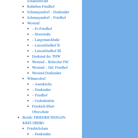
Schanzenwald
Ruhleben Friedhof
Schmargendorf – Denkmäler
Schmargendorf – Friedhof
Westend
– Ev.Friedhof
– Heerstraße
– Langemarckhalle
– Luisenfriedhof II
– Luisenfriedhof III
Denkmal des THW
Westend – Britischer Fhf
Westend – Jüd. Friedhof
Westend Denkmäler
Wilmersdorf
– Auenkirche
– Denkmäler
– Friedhof
– Gedenktafeln
Friedrich-Ebert
Oberschule
Bezirk: FRIEDRICHSHAIN-
KREUZBERG
Friedrichshain
– Denkmäler