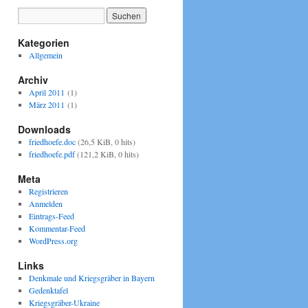
Kategorien
Allgemein
Archiv
April 2011
(1)
März 2011
(1)
Downloads
friedhoefe.doc
(26,5 KiB, 0 hits)
friedhoefe.pdf
(121,2 KiB, 0 hits)
Meta
Registrieren
Anmelden
Eintrags-Feed
Kommentar-Feed
WordPress.org
Links
Denkmale und Kriegsgräber in Bayern
Gedenktafel
Kriegsgräber-Ukraine