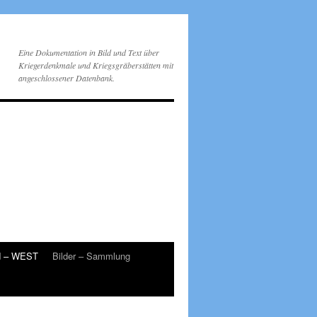
Eine Dokumentation in Bild und Text über
Kriegerdenkmale und Kriegsgräberstätten mit
angeschlossener Datenbank.
d – WEST
Bilder – Sammlung