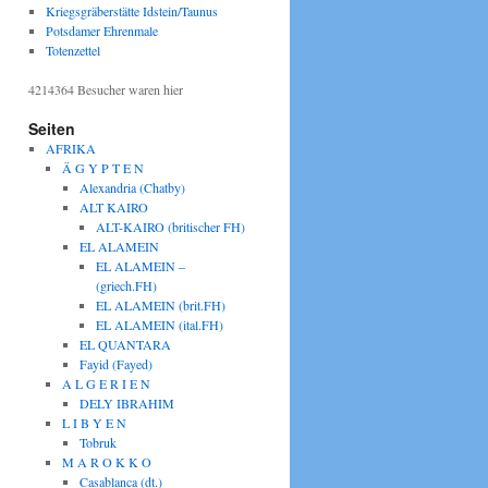
Kriegsgräberstätte Idstein/Taunus
Potsdamer Ehrenmale
Totenzettel
4214364
Besucher waren hier
Seiten
AFRIKA
Ä G Y P T E N
Alexandria (Chatby)
ALT KAIRO
ALT-KAIRO (britischer FH)
EL ALAMEIN
EL ALAMEIN –
(griech.FH)
EL ALAMEIN (brit.FH)
EL ALAMEIN (ital.FH)
EL QUANTARA
Fayid (Fayed)
A L G E R I E N
DELY IBRAHIM
L I B Y E N
Tobruk
M A R O K K O
Casablanca (dt.)