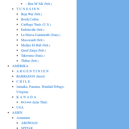
– Ben M`Sik (brit.)
T U N E S I E N
Beja War (brit.)
Bordj Cedria
Carthage Tunis (U.S.)
Enfidaville (brit.)
La Marsa-Gammrath (franz.)
Massicault (brit.)
Medjez El-Bab (brit.)
Qued Zarga (brit.)
Takrouna (franz.)
Thibar (brit.)
AMERIKA
A R G E N T I N I E N
BARBADOS (Insel)
C H I L E
Jamaika, Panama, Trinidad-Tobago,
Uruguay
K A N A D A
#41444 (kein Titel)
USA
ASIEN
Armenien
ABOWJAN
SPITAK