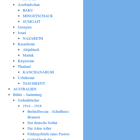
Aserbaidschan
BAKU
MINGETSCHAUR
SUMGAIT
Georgien
Israel
NAZARETH
Kasachstan
Aktjubinsk
Martuk
Kirgisistan
Thailand
KANCHANABURI
Usbekistan
TASCHKENT
AUSTRALIEN
Bilder – Sammlung
Gedenkbücher
1914 – 1918
Berlin/Dessau – Schultheiss
Brauerei
Der deutsche Soldat
Die Alten Adler
Feldzugsbriefe eines Pastors
Gedenkbuch der