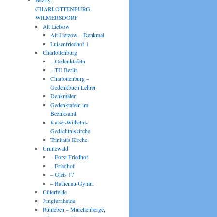
Bezirk:
CHARLOTTENBURG-
WILMERSDORF
Alt Lietzow
Alt Lietzow – Denkmal
Luisenfriedhof 1
Charlottenburg
– Gedenktafeln
– TU Berlin
Charlottenburg –
Gedenkbuch Lehrer
Denkmäler
Gedenktafeln im
Bezirksamt
Kaiser-Wilhelm-
Gedächtniskirche
Trinitatis Kirche
Grunewald
– Forst Friedhof
– Friedhof
– Gleis 17
– Rathenau-Gymn.
Güterfelde
Jungfernheide
Ruhleben – Murellenberge,