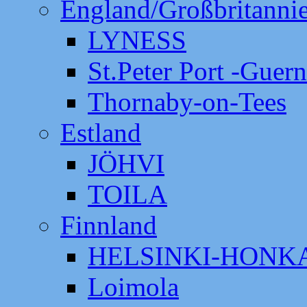
England/Großbritanni
LYNESS
St.Peter Port -Guer
Thornaby-on-Tees
Estland
JÖHVI
TOILA
Finnland
HELSINKI-HON
Loimola