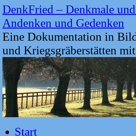
Zum
DenkFried – Denkmale und 
Inhalt
springen
Andenken und Gedenken
Eine Dokumentation in Bil
und Kriegsgräberstätten mi
Start