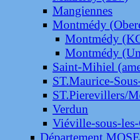
Mangiennes
Montmédy (Ober
Montmédy (K
Montmédy (Un
Saint-Mihiel (am
ST.Maurice-Sous-
ST.Pierevillers/
Verdun
Viéville-sous-les
Département MOS