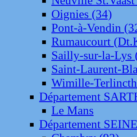
Neuville St.Vaas
Oignies (34)
Pont-à-Vendin (3
Rumaucourt (Dt
Sailly-sur-la-Lys 
Saint-Laurent-Bl
Wimille-Terlincth
Département SAR
Le Mans
Département SEIN