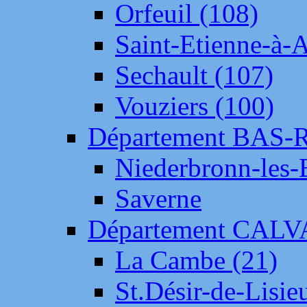
Orfeuil (108)
Saint-Etienne-à-
Sechault (107)
Vouziers (100)
Département BAS-
Niederbronn-les-
Saverne
Département CAL
La Cambe (21)
St.Désir-de-Lisie