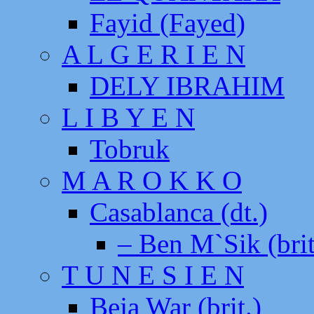
Fayid (Fayed)
A L G E R I E N
DELY IBRAHIM
L I B Y E N
Tobruk
M A R O K K O
Casablanca (dt.)
– Ben M`Sik (brit
T U N E S I E N
Beja War (brit.)