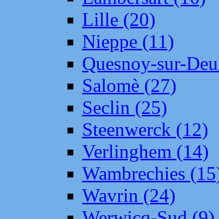
Lille (20)
Nieppe (11)
Quesnoy-sur-Deul
Salomè (27)
Seclin (25)
Steenwerck (12)
Verlinghem (14)
Wambrechies (15
Wavrin (24)
Werwicq-Sud (9)