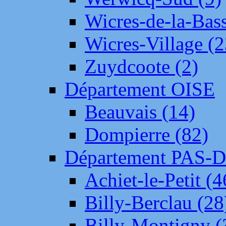
Wicres-de-la-Bass
Wicres-Village (2
Zuydcoote (2)
Département OISE
Beauvais (14)
Dompierre (82)
Département PAS-
Achiet-le-Petit (4
Billy-Berclau (28
Billy-Montigny (