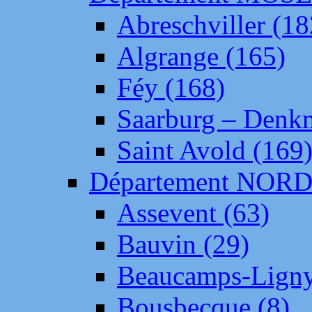
Abreschviller (18
Algrange (165)
Féy (168)
Saarburg – Denk
Saint Avold (169
Département NOR
Assevent (63)
Bauvin (29)
Beaucamps-Ligny
Bousbecque (8)