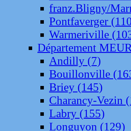
franz.Bligny/Mar
Pontfaverger (11
Warmeriville (10
Département ME
Andilly (7)
Bouillonville (16
Briey (145)
Charancy-Vezin (
Labry (155)
Longuyon (129)