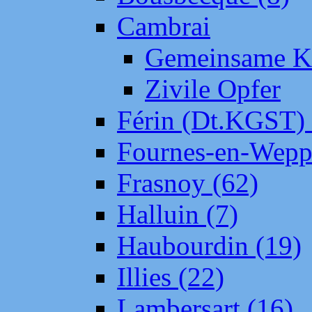
Cambrai
Gemeinsame Kr
Zivile Opfer
Férin (Dt.KGST)
Fournes-en-Wepp
Frasnoy (62)
Halluin (7)
Haubourdin (19)
Illies (22)
Lambersart (16)