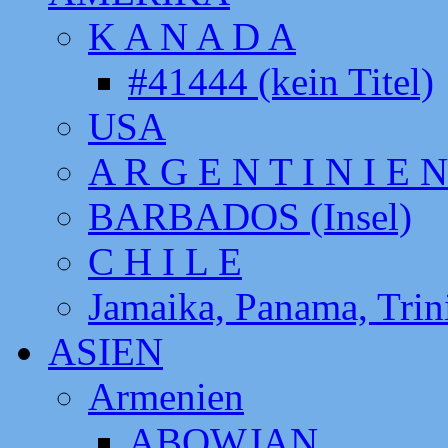
K A N A D A
#41444 (kein Titel)
USA
A R G E N T I N I E N
BARBADOS (Insel)
C H I L E
Jamaika, Panama, Tri
ASIEN
Armenien
ABOWJAN