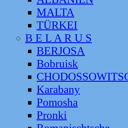
MALTA
TÜRKEI
B E L A R U S
BERJOSA
Bobruisk
CHODOSSOWITS
Karabany
Pomosha
Pronki
Romanischtsche