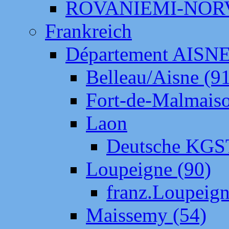
ROVANIEMI-NOR
Frankreich
Département AISN
Belleau/Aisne (9
Fort-de-Malmais
Laon
Deutsche KGS
Loupeigne (90)
franz.Loupeig
Maissemy (54)