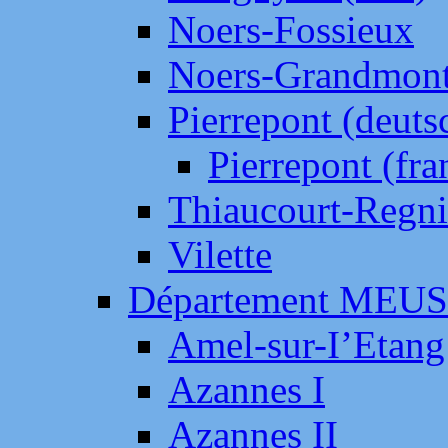
Noers-Fossieux
Noers-Grandmon
Pierrepont (deut
Pierrepont (fr
Thiaucourt-Regni
Vilette
Département MEU
Amel-sur-I’Etang
Azannes I
Azannes II