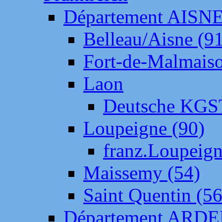
Département AISN
Belleau/Aisne (9
Fort-de-Malmais
Laon
Deutsche KGS
Loupeigne (90)
franz.Loupeig
Maissemy (54)
Saint Quentin (56
Département ARD