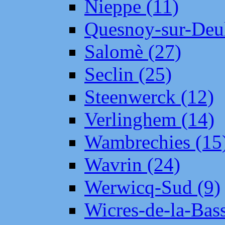
Nieppe (11)
Quesnoy-sur-Deul
Salomè (27)
Seclin (25)
Steenwerck (12)
Verlinghem (14)
Wambrechies (15
Wavrin (24)
Werwicq-Sud (9)
Wicres-de-la-Bass