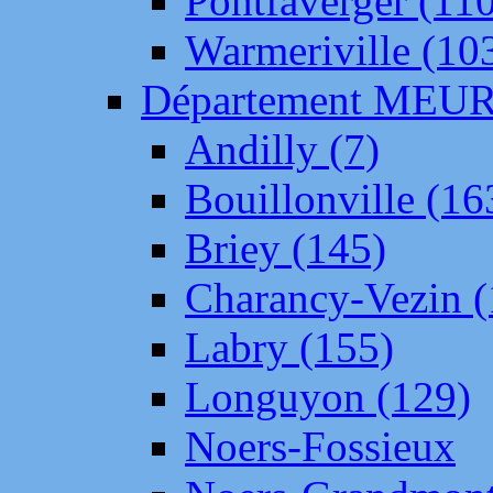
Pontfaverger (11
Warmeriville (10
Département ME
Andilly (7)
Bouillonville (16
Briey (145)
Charancy-Vezin (
Labry (155)
Longuyon (129)
Noers-Fossieux