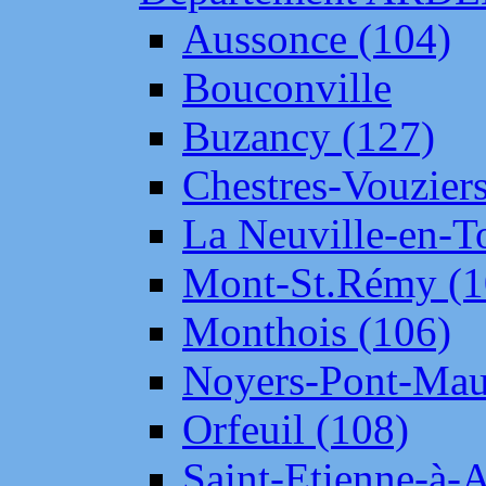
Aussonce (104)
Bouconville
Buzancy (127)
Chestres-Vouziers
La Neuville-en-T
Mont-St.Rémy (1
Monthois (106)
Noyers-Pont-Mau
Orfeuil (108)
Saint-Etienne-à-