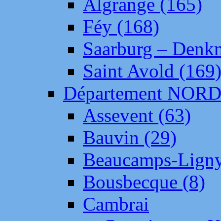
Algrange (165)
Féy (168)
Saarburg – Denk
Saint Avold (169
Département NOR
Assevent (63)
Bauvin (29)
Beaucamps-Ligny
Bousbecque (8)
Cambrai