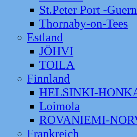
St.Peter Port -Guer
Thornaby-on-Tees
Estland
JÖHVI
TOILA
Finnland
HELSINKI-HON
Loimola
ROVANIEMI-NOR
Frankreich