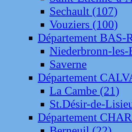
Sechault (107)
Vouziers (100)
Département BAS-
Niederbronn-les-
Saverne
Département CAL
La Cambe (21)
St.Désir-de-Lisie
Département CH
Berneuil (22)