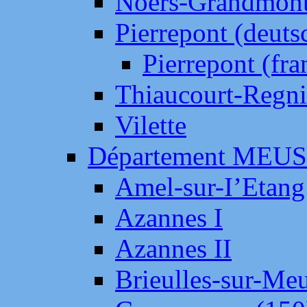
Noers-Grandmon
Pierrepont (deut
Pierrepont (fr
Thiaucourt-Regni
Vilette
Département MEU
Amel-sur-I’Etang
Azannes I
Azannes II
Brieulles-sur-Me