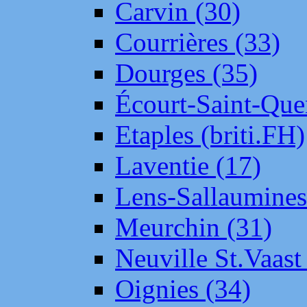
Carvin (30)
Courrières (33)
Dourges (35)
Écourt-Saint-Que
Etaples (briti.FH)
Laventie (17)
Lens-Sallaumine
Meurchin (31)
Neuville St.Vaas
Oignies (34)