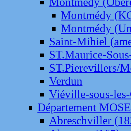
Montmédy (Ober
Montmédy (K
Montmédy (Un
Saint-Mihiel (am
ST.Maurice-Sous-
ST.Pierevillers/
Verdun
Viéville-sous-les
Département MOS
Abreschviller (18