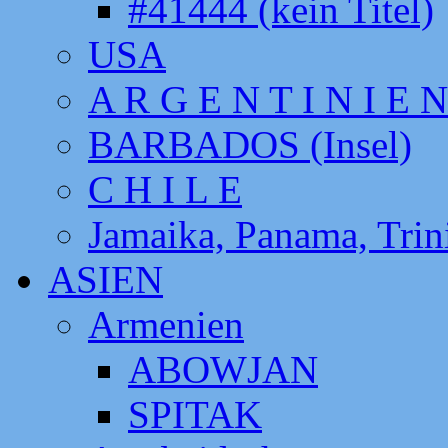
#41444 (kein Titel)
USA
A R G E N T I N I E N
BARBADOS (Insel)
C H I L E
Jamaika, Panama, Tri
ASIEN
Armenien
ABOWJAN
SPITAK