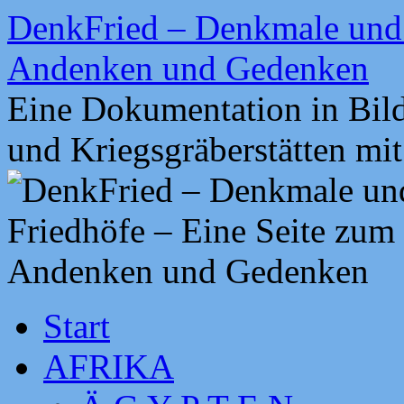
Zum
DenkFried – Denkmale und 
Inhalt
springen
Andenken und Gedenken
Eine Dokumentation in Bil
und Kriegsgräberstätten mi
Start
AFRIKA