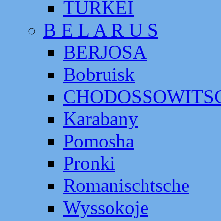
TÜRKEI
B E L A R U S
BERJOSA
Bobruisk
CHODOSSOWITS
Karabany
Pomosha
Pronki
Romanischtsche
Wyssokoje