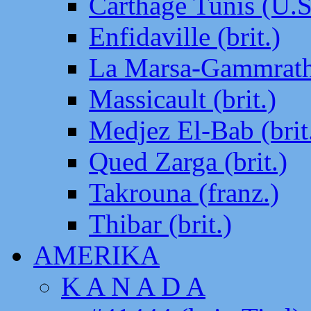
Carthage Tunis (U.S
Enfidaville (brit.)
La Marsa-Gammrath 
Massicault (brit.)
Medjez El-Bab (brit
Qued Zarga (brit.)
Takrouna (franz.)
Thibar (brit.)
AMERIKA
K A N A D A