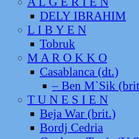
A L G E R I E N
DELY IBRAHIM
L I B Y E N
Tobruk
M A R O K K O
Casablanca (dt.)
– Ben M`Sik (brit
T U N E S I E N
Beja War (brit.)
Bordj Cedria