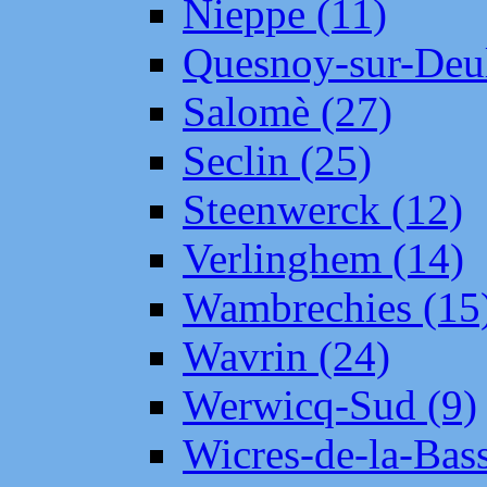
Nieppe (11)
Quesnoy-sur-Deul
Salomè (27)
Seclin (25)
Steenwerck (12)
Verlinghem (14)
Wambrechies (15
Wavrin (24)
Werwicq-Sud (9)
Wicres-de-la-Bass