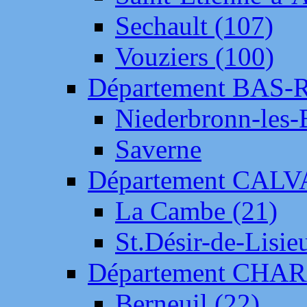
Sechault (107)
Vouziers (100)
Département BAS-
Niederbronn-les-
Saverne
Département CAL
La Cambe (21)
St.Désir-de-Lisie
Département CH
Berneuil (22)