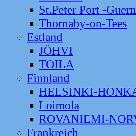
St.Peter Port -Guer
Thornaby-on-Tees
Estland
JÖHVI
TOILA
Finnland
HELSINKI-HON
Loimola
ROVANIEMI-NOR
Frankreich