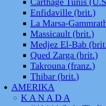
Carthage Tunis (U.S
Enfidaville (brit.)
La Marsa-Gammrath 
Massicault (brit.)
Medjez El-Bab (brit
Qued Zarga (brit.)
Takrouna (franz.)
Thibar (brit.)
AMERIKA
K A N A D A