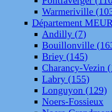
Pontfaverger (11
Warmeriville (10
Département ME
Andilly (7)
Bouillonville (16
Briey (145)
Charancy-Vezin (
Labry (155)
Longuyon (129)
Noers-Fossieux