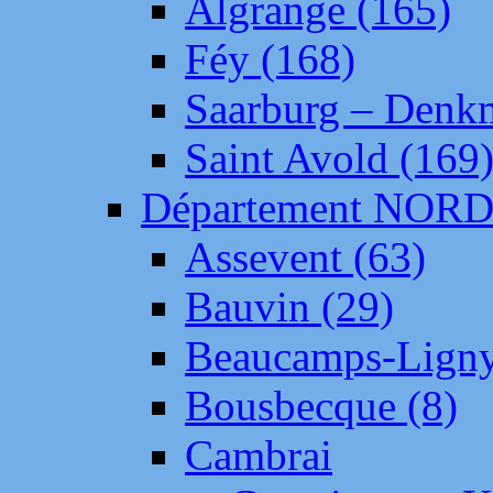
Algrange (165)
Féy (168)
Saarburg – Denk
Saint Avold (169
Département NOR
Assevent (63)
Bauvin (29)
Beaucamps-Ligny
Bousbecque (8)
Cambrai