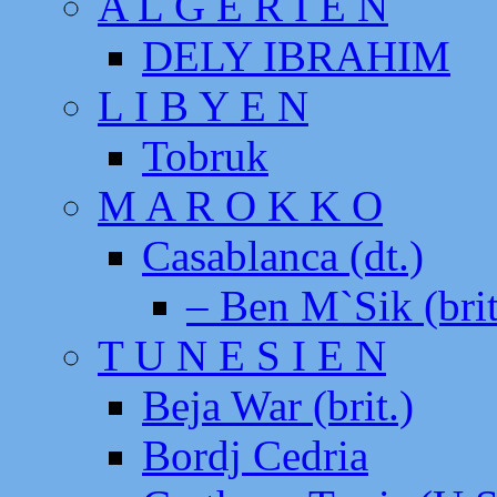
A L G E R I E N
DELY IBRAHIM
L I B Y E N
Tobruk
M A R O K K O
Casablanca (dt.)
– Ben M`Sik (brit
T U N E S I E N
Beja War (brit.)
Bordj Cedria