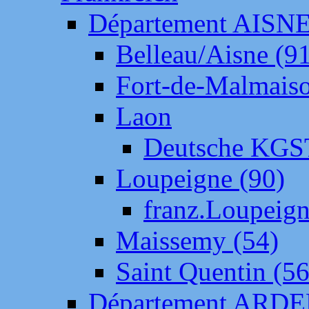
Département AISN
Belleau/Aisne (9
Fort-de-Malmais
Laon
Deutsche KGS
Loupeigne (90)
franz.Loupeig
Maissemy (54)
Saint Quentin (56
Département ARD