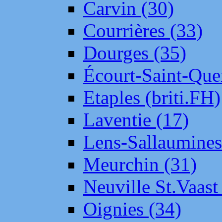
Carvin (30)
Courrières (33)
Dourges (35)
Écourt-Saint-Que
Etaples (briti.FH)
Laventie (17)
Lens-Sallaumine
Meurchin (31)
Neuville St.Vaas
Oignies (34)