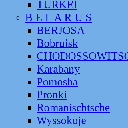
TÜRKEI
B E L A R U S
BERJOSA
Bobruisk
CHODOSSOWITS
Karabany
Pomosha
Pronki
Romanischtsche
Wyssokoje