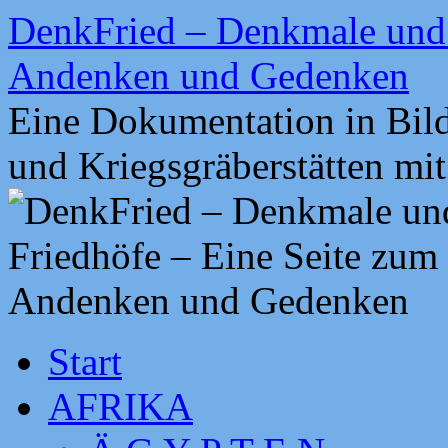
Zum
DenkFried – Denkmale und 
Inhalt
springen
Andenken und Gedenken
Eine Dokumentation in Bil
und Kriegsgräberstätten mi
Start
AFRIKA