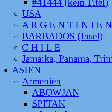
#41444 (kein Titel)
USA
A R G E N T I N I E N
BARBADOS (Insel)
C H I L E
Jamaika, Panama, Tri
ASIEN
Armenien
ABOWJAN
SPITAK