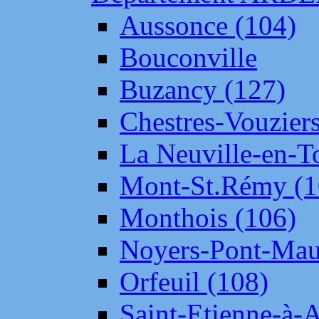
Aussonce (104)
Bouconville
Buzancy (127)
Chestres-Vouziers
La Neuville-en-T
Mont-St.Rémy (1
Monthois (106)
Noyers-Pont-Mau
Orfeuil (108)
Saint-Etienne-à-