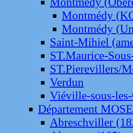
Montmédy (Ober
Montmédy (K
Montmédy (Un
Saint-Mihiel (am
ST.Maurice-Sous-
ST.Pierevillers/
Verdun
Viéville-sous-les
Département MOS
Abreschviller (18