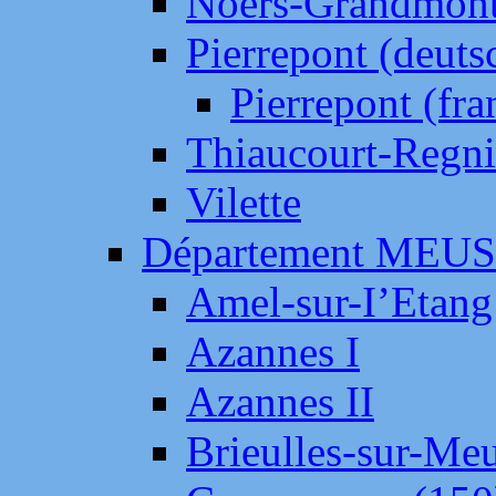
Noers-Grandmon
Pierrepont (deut
Pierrepont (fr
Thiaucourt-Regni
Vilette
Département MEU
Amel-sur-I’Etang
Azannes I
Azannes II
Brieulles-sur-Me