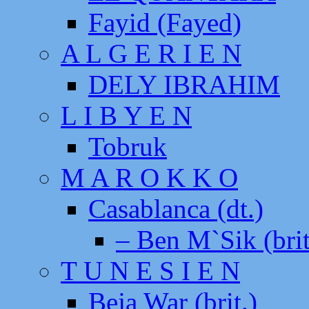
Fayid (Fayed)
A L G E R I E N
DELY IBRAHIM
L I B Y E N
Tobruk
M A R O K K O
Casablanca (dt.)
– Ben M`Sik (brit
T U N E S I E N
Beja War (brit.)