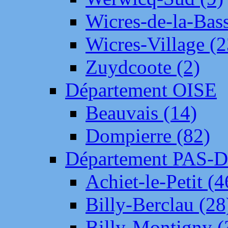
Wicres-de-la-Bass
Wicres-Village (2
Zuydcoote (2)
Département OISE
Beauvais (14)
Dompierre (82)
Département PAS-
Achiet-le-Petit (4
Billy-Berclau (28
Billy-Montigny (