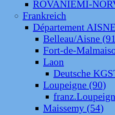
ROVANIEMI-NOR
Frankreich
Département AISN
Belleau/Aisne (9
Fort-de-Malmais
Laon
Deutsche KGS
Loupeigne (90)
franz.Loupeig
Maissemy (54)