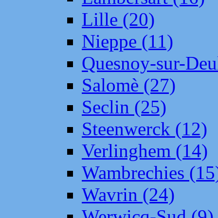
Lille (20)
Nieppe (11)
Quesnoy-sur-Deul
Salomè (27)
Seclin (25)
Steenwerck (12)
Verlinghem (14)
Wambrechies (15
Wavrin (24)
Werwicq-Sud (9)