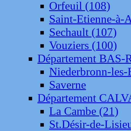
Orfeuil (108)
Saint-Etienne-à-
Sechault (107)
Vouziers (100)
Département BAS-
Niederbronn-les-
Saverne
Département CAL
La Cambe (21)
St.Désir-de-Lisie