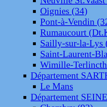
Neuville St.Vaas
Oignies (34)
Pont-à-Vendin (3
Rumaucourt (Dt
Sailly-sur-la-Lys 
Saint-Laurent-Bl
Wimille-Terlincth
Département SAR
Le Mans
Département SEIN