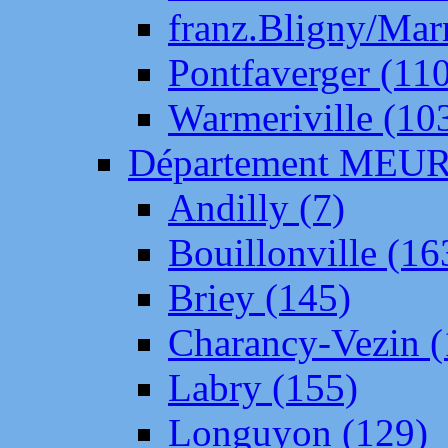
franz.Bligny/Mar
Pontfaverger (11
Warmeriville (10
Département ME
Andilly (7)
Bouillonville (16
Briey (145)
Charancy-Vezin (
Labry (155)
Longuyon (129)