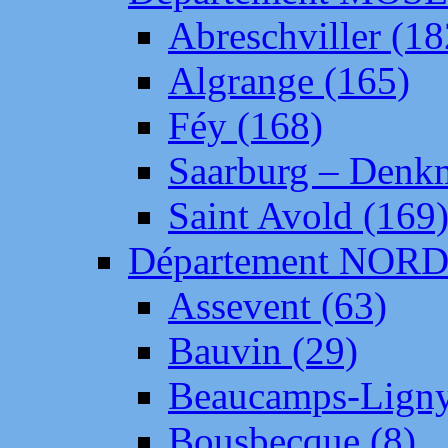
Abreschviller (18
Algrange (165)
Féy (168)
Saarburg – Denk
Saint Avold (169
Département NOR
Assevent (63)
Bauvin (29)
Beaucamps-Ligny
Bousbecque (8)