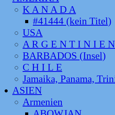
K A N A D A
#41444 (kein Titel)
USA
A R G E N T I N I E N
BARBADOS (Insel)
C H I L E
Jamaika, Panama, Tri
ASIEN
Armenien
ABOWJAN