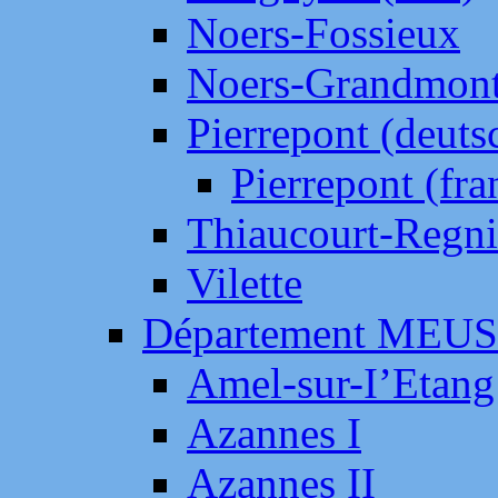
Noers-Fossieux
Noers-Grandmon
Pierrepont (deut
Pierrepont (fr
Thiaucourt-Regni
Vilette
Département MEU
Amel-sur-I’Etang
Azannes I
Azannes II