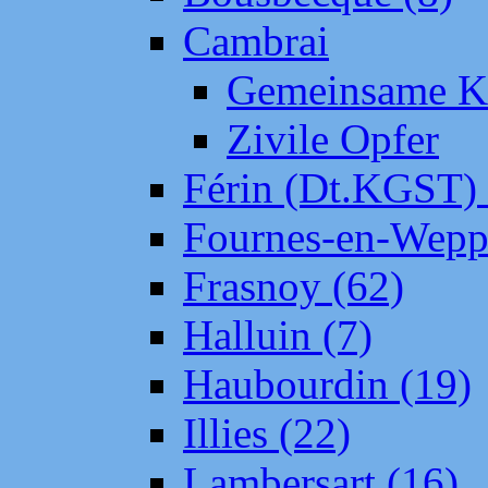
Cambrai
Gemeinsame Kr
Zivile Opfer
Férin (Dt.KGST)
Fournes-en-Wepp
Frasnoy (62)
Halluin (7)
Haubourdin (19)
Illies (22)
Lambersart (16)