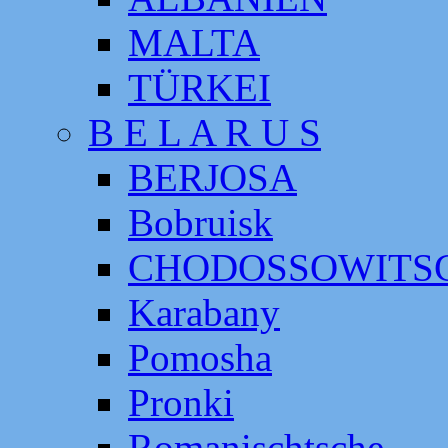
MALTA
TÜRKEI
B E L A R U S
BERJOSA
Bobruisk
CHODOSSOWITS
Karabany
Pomosha
Pronki
Romanischtsche