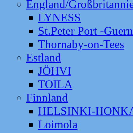
England/Großbritanni
LYNESS
St.Peter Port -Guer
Thornaby-on-Tees
Estland
JÖHVI
TOILA
Finnland
HELSINKI-HON
Loimola