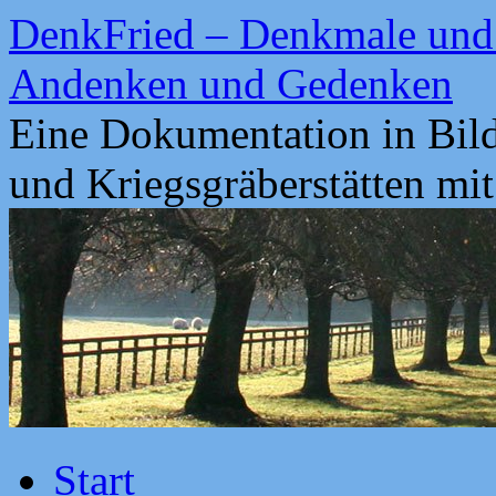
Zum
DenkFried – Denkmale und 
Inhalt
springen
Andenken und Gedenken
Eine Dokumentation in Bil
und Kriegsgräberstätten mi
Start