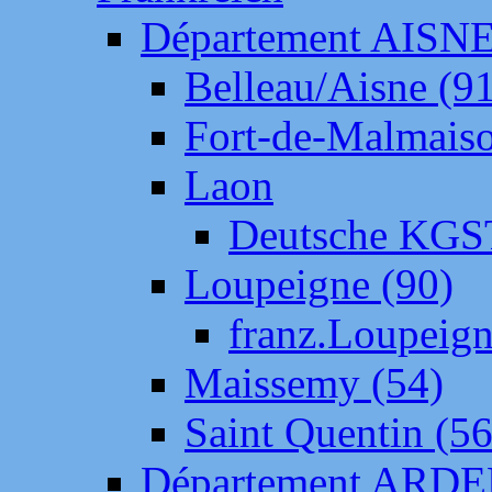
Département AISN
Belleau/Aisne (9
Fort-de-Malmais
Laon
Deutsche KGS
Loupeigne (90)
franz.Loupeig
Maissemy (54)
Saint Quentin (56
Département ARD