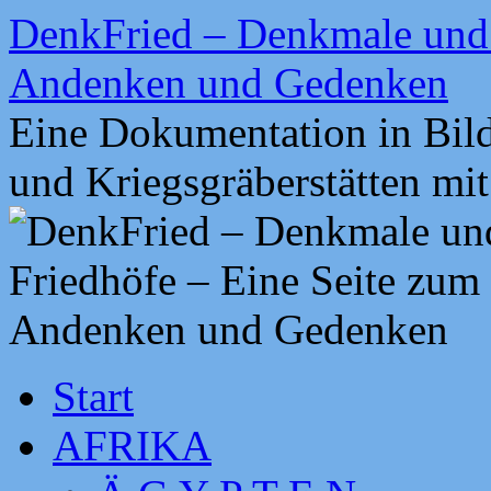
Zum
DenkFried – Denkmale und 
Inhalt
springen
Andenken und Gedenken
Eine Dokumentation in Bil
und Kriegsgräberstätten mi
Start
AFRIKA