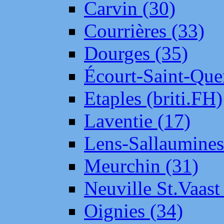
Carvin (30)
Courrières (33)
Dourges (35)
Écourt-Saint-Que
Etaples (briti.FH)
Laventie (17)
Lens-Sallaumine
Meurchin (31)
Neuville St.Vaas
Oignies (34)