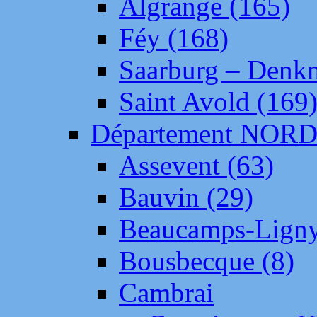
Algrange (165)
Féy (168)
Saarburg – Denk
Saint Avold (169
Département NOR
Assevent (63)
Bauvin (29)
Beaucamps-Ligny
Bousbecque (8)
Cambrai