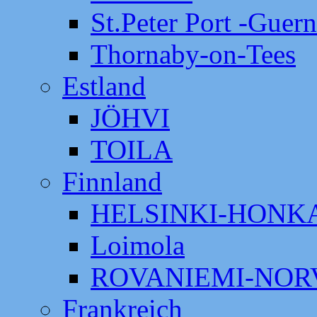
St.Peter Port -Guer
Thornaby-on-Tees
Estland
JÖHVI
TOILA
Finnland
HELSINKI-HON
Loimola
ROVANIEMI-NOR
Frankreich