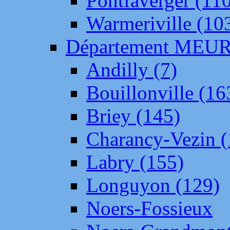
Pontfaverger (11
Warmeriville (10
Département ME
Andilly (7)
Bouillonville (16
Briey (145)
Charancy-Vezin (
Labry (155)
Longuyon (129)
Noers-Fossieux