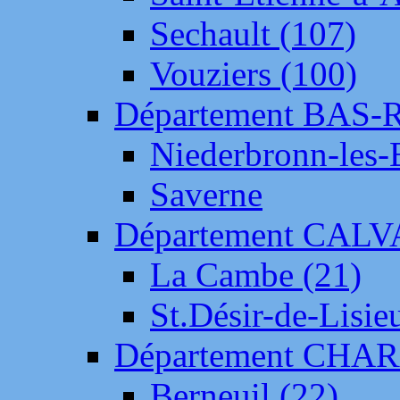
Sechault (107)
Vouziers (100)
Département BAS-
Niederbronn-les-
Saverne
Département CAL
La Cambe (21)
St.Désir-de-Lisie
Département CH
Berneuil (22)