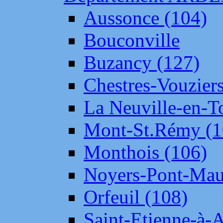
Aussonce (104)
Bouconville
Buzancy (127)
Chestres-Vouziers
La Neuville-en-T
Mont-St.Rémy (1
Monthois (106)
Noyers-Pont-Mau
Orfeuil (108)
Saint-Etienne-à-