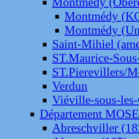
Montmédy (Ober
Montmédy (K
Montmédy (Un
Saint-Mihiel (am
ST.Maurice-Sous-
ST.Pierevillers/
Verdun
Viéville-sous-les
Département MOS
Abreschviller (18