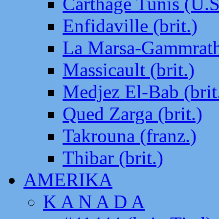
Carthage Tunis (U.S
Enfidaville (brit.)
La Marsa-Gammrath 
Massicault (brit.)
Medjez El-Bab (brit
Qued Zarga (brit.)
Takrouna (franz.)
Thibar (brit.)
AMERIKA
K A N A D A