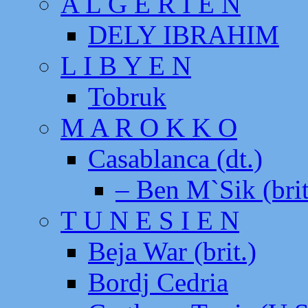
A L G E R I E N
DELY IBRAHIM
L I B Y E N
Tobruk
M A R O K K O
Casablanca (dt.)
– Ben M`Sik (brit
T U N E S I E N
Beja War (brit.)
Bordj Cedria