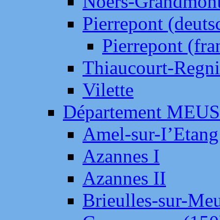
Noers-Grandmon
Pierrepont (deut
Pierrepont (fr
Thiaucourt-Regni
Vilette
Département MEU
Amel-sur-I’Etang
Azannes I
Azannes II
Brieulles-sur-Me