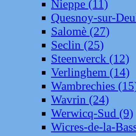
Nieppe (11)
Quesnoy-sur-Deul
Salomè (27)
Seclin (25)
Steenwerck (12)
Verlinghem (14)
Wambrechies (15
Wavrin (24)
Werwicq-Sud (9)
Wicres-de-la-Bass