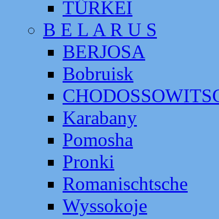
TÜRKEI
B E L A R U S
BERJOSA
Bobruisk
CHODOSSOWITS
Karabany
Pomosha
Pronki
Romanischtsche
Wyssokoje