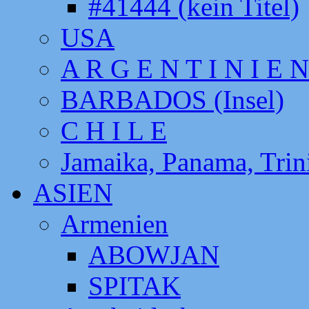
#41444 (kein Titel)
USA
A R G E N T I N I E N
BARBADOS (Insel)
C H I L E
Jamaika, Panama, Tri
ASIEN
Armenien
ABOWJAN
SPITAK