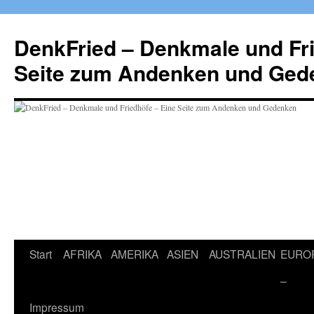
Zum
Inhalt
DenkFried – Denkmale und Fri
springen
Seite zum Andenken und Ged
Start
AFRIKA
AMERIKA
ASIEN
AUSTRALIEN
EURO
–
Impressum