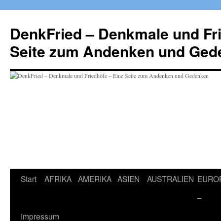
Zum
Inhalt
DenkFried – Denkmale und Fri
springen
Seite zum Andenken und Ged
Start
AFRIKA
AMERIKA
ASIEN
AUSTRALIEN
EURO
–
Impressum