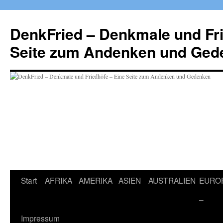
Zum
Inhalt
DenkFried – Denkmale und Fri
springen
Seite zum Andenken und Ged
Start
AFRIKA
AMERIKA
ASIEN
AUSTRALIEN
EURO
–
Impressum