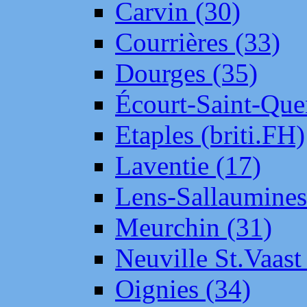
Carvin (30)
Courrières (33)
Dourges (35)
Écourt-Saint-Que
Etaples (briti.FH)
Laventie (17)
Lens-Sallaumine
Meurchin (31)
Neuville St.Vaas
Oignies (34)