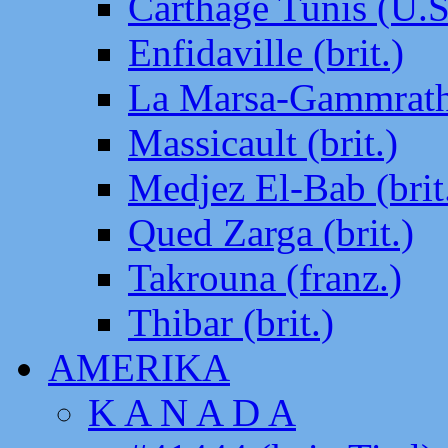
Carthage Tunis (U.S
Enfidaville (brit.)
La Marsa-Gammrath 
Massicault (brit.)
Medjez El-Bab (brit
Qued Zarga (brit.)
Takrouna (franz.)
Thibar (brit.)
AMERIKA
K A N A D A