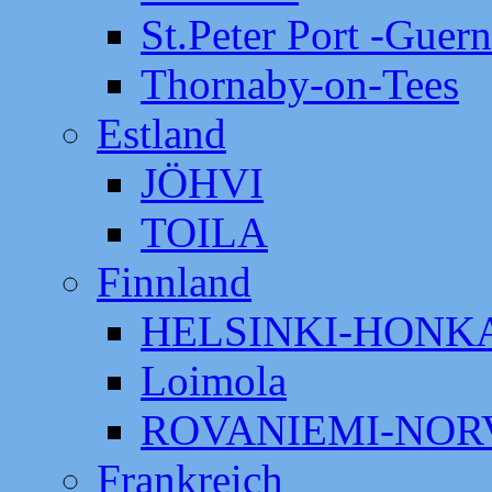
St.Peter Port -Guer
Thornaby-on-Tees
Estland
JÖHVI
TOILA
Finnland
HELSINKI-HON
Loimola
ROVANIEMI-NOR
Frankreich