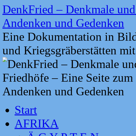
Zum
DenkFried – Denkmale und 
Inhalt
springen
Andenken und Gedenken
Eine Dokumentation in Bil
und Kriegsgräberstätten mi
Start
AFRIKA