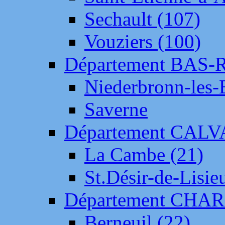
Sechault (107)
Vouziers (100)
Département BAS-
Niederbronn-les-
Saverne
Département CAL
La Cambe (21)
St.Désir-de-Lisie
Département CH
Berneuil (22)