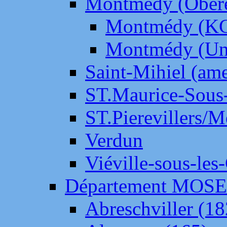
Montmédy (Ober
Montmédy (K
Montmédy (Un
Saint-Mihiel (am
ST.Maurice-Sous-
ST.Pierevillers/
Verdun
Viéville-sous-les
Département MOS
Abreschviller (18