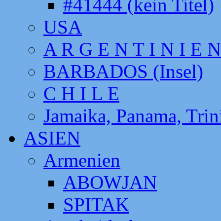
#41444 (kein Titel)
USA
A R G E N T I N I E N
BARBADOS (Insel)
C H I L E
Jamaika, Panama, Tri
ASIEN
Armenien
ABOWJAN
SPITAK