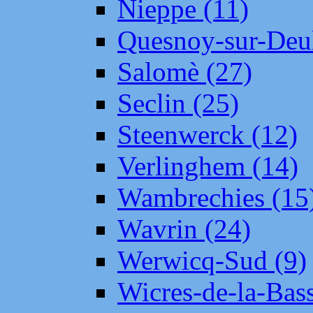
Nieppe (11)
Quesnoy-sur-Deul
Salomè (27)
Seclin (25)
Steenwerck (12)
Verlinghem (14)
Wambrechies (15
Wavrin (24)
Werwicq-Sud (9)
Wicres-de-la-Bass