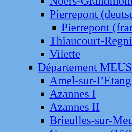
Noers-Grandmon
Pierrepont (deut
Pierrepont (fr
Thiaucourt-Regni
Vilette
Département MEU
Amel-sur-I’Etang
Azannes I
Azannes II
Brieulles-sur-Me