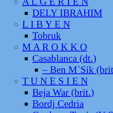
A L G E R I E N
DELY IBRAHIM
L I B Y E N
Tobruk
M A R O K K O
Casablanca (dt.)
– Ben M`Sik (brit
T U N E S I E N
Beja War (brit.)
Bordj Cedria