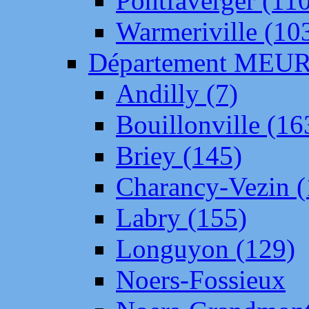
Pontfaverger (11
Warmeriville (10
Département ME
Andilly (7)
Bouillonville (16
Briey (145)
Charancy-Vezin (
Labry (155)
Longuyon (129)
Noers-Fossieux