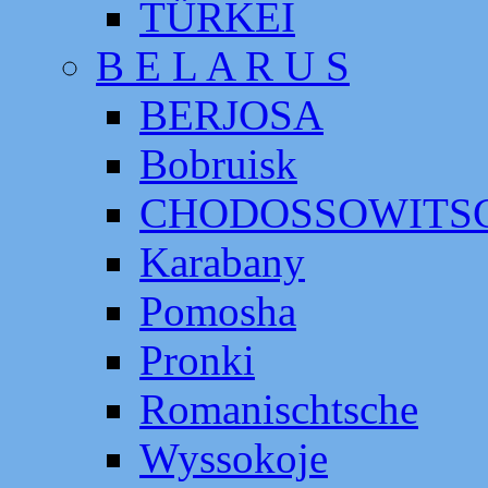
TÜRKEI
B E L A R U S
BERJOSA
Bobruisk
CHODOSSOWITS
Karabany
Pomosha
Pronki
Romanischtsche
Wyssokoje