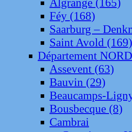
Algrange (165)
Féy (168)
Saarburg – Denk
Saint Avold (169
Département NOR
Assevent (63)
Bauvin (29)
Beaucamps-Ligny
Bousbecque (8)
Cambrai