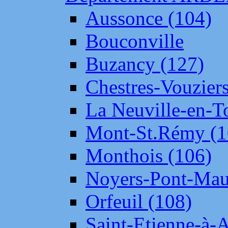
Aussonce (104)
Bouconville
Buzancy (127)
Chestres-Vouziers
La Neuville-en-T
Mont-St.Rémy (1
Monthois (106)
Noyers-Pont-Mau
Orfeuil (108)
Saint-Etienne-à-