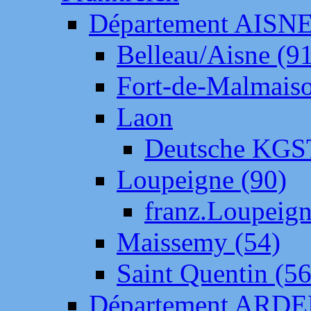
Département AISN
Belleau/Aisne (9
Fort-de-Malmais
Laon
Deutsche KGS
Loupeigne (90)
franz.Loupeig
Maissemy (54)
Saint Quentin (56
Département ARD