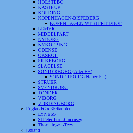
HOLSTEBO
KASTRUP
KOLDING
KOPENHAGEN-BISPEBERG
KOPENHAGEN-WESTFRIEDHOF
LEMVIG
MIDDELFART
NYBORG
NYKOEBING
ODENSE
OKSBÖL
SILKEBORG
SLAGELSE
SONDERBORG (Alter FH)
SONDERBORG (Neuer FH)
STRUER
SVENDBORG
TÖNDER
VIBORG
VORDINGBORG
England/Großbritannien
LYNESS
St.Peter Port -Guernsey
Thornaby-on-Tees
Estland