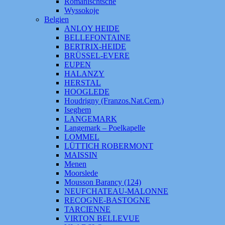
Romanischtsche
Wyssokoje
Belgien
ANLOY HEIDE
BELLEFONTAINE
BERTRIX-HEIDE
BRÜSSEL-EVERE
EUPEN
HALANZY
HERSTAL
HOOGLEDE
Houdrigny (Franzos.Nat.Cem.)
Iseghem
LANGEMARK
Langemark – Poelkapelle
LOMMEL
LÜTTICH ROBERMONT
MAISSIN
Menen
Moorslede
Mousson Barancy (124)
NEUFCHATEAU-MALONNE
RECOGNE-BASTOGNE
TARCIENNE
VIRTON BELLEVUE