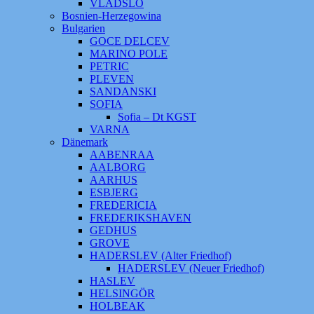
VLADSLO
Bosnien-Herzegowina
Bulgarien
GOCE DELCEV
MARINO POLE
PETRIC
PLEVEN
SANDANSKI
SOFIA
Sofia – Dt KGST
VARNA
Dänemark
AABENRAA
AALBORG
AARHUS
ESBJERG
FREDERICIA
FREDERIKSHAVEN
GEDHUS
GROVE
HADERSLEV (Alter Friedhof)
HADERSLEV (Neuer Friedhof)
HASLEV
HELSINGÖR
HOLBEAK