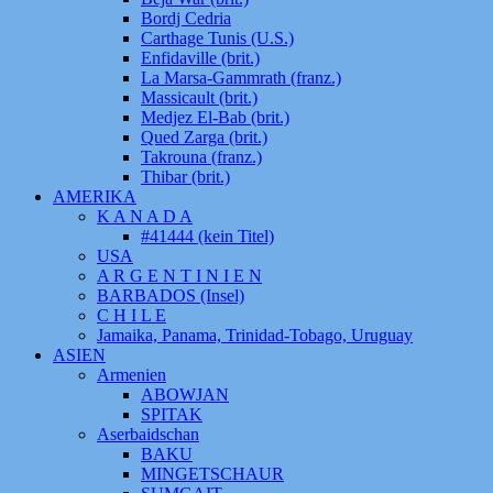
Bordj Cedria
Carthage Tunis (U.S.)
Enfidaville (brit.)
La Marsa-Gammrath (franz.)
Massicault (brit.)
Medjez El-Bab (brit.)
Qued Zarga (brit.)
Takrouna (franz.)
Thibar (brit.)
AMERIKA
K A N A D A
#41444 (kein Titel)
USA
A R G E N T I N I E N
BARBADOS (Insel)
C H I L E
Jamaika, Panama, Trinidad-Tobago, Uruguay
ASIEN
Armenien
ABOWJAN
SPITAK
Aserbaidschan
BAKU
MINGETSCHAUR