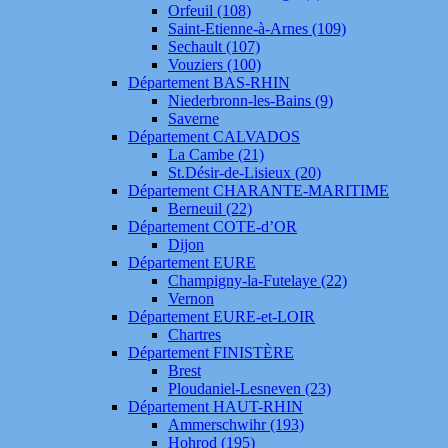
Orfeuil (108)
Saint-Etienne-à-Arnes (109)
Sechault (107)
Vouziers (100)
Département BAS-RHIN
Niederbronn-les-Bains (9)
Saverne
Département CALVADOS
La Cambe (21)
St.Désir-de-Lisieux (20)
Département CHARANTE-MARITIME
Berneuil (22)
Département COTE-d’OR
Dijon
Département EURE
Champigny-la-Futelaye (22)
Vernon
Département EURE-et-LOIR
Chartres
Département FINISTÈRE
Brest
Ploudaniel-Lesneven (23)
Département HAUT-RHIN
Ammerschwihr (193)
Hohrod (195)