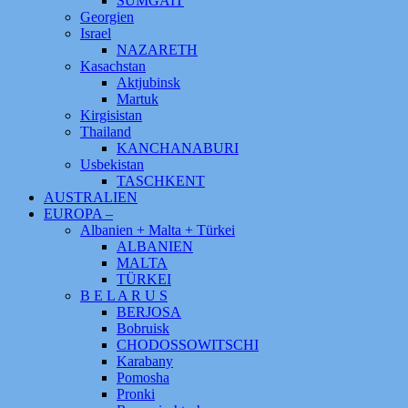
SUMGAIT
Georgien
Israel
NAZARETH
Kasachstan
Aktjubinsk
Martuk
Kirgisistan
Thailand
KANCHANABURI
Usbekistan
TASCHKENT
AUSTRALIEN
EUROPA –
Albanien + Malta + Türkei
ALBANIEN
MALTA
TÜRKEI
B E L A R U S
BERJOSA
Bobruisk
CHODOSSOWITSCHI
Karabany
Pomosha
Pronki