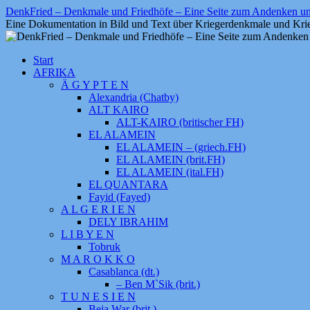
Zum
DenkFried – Denkmale und Friedhöfe – Eine Seite zum Andenken 
Inhalt
Eine Dokumentation in Bild und Text über Kriegerdenkmale und Krie
springen
Start
AFRIKA
Ä G Y P T E N
Alexandria (Chatby)
ALT KAIRO
ALT-KAIRO (britischer FH)
EL ALAMEIN
EL ALAMEIN – (griech.FH)
EL ALAMEIN (brit.FH)
EL ALAMEIN (ital.FH)
EL QUANTARA
Fayid (Fayed)
A L G E R I E N
DELY IBRAHIM
L I B Y E N
Tobruk
M A R O K K O
Casablanca (dt.)
– Ben M`Sik (brit.)
T U N E S I E N
Beja War (brit.)