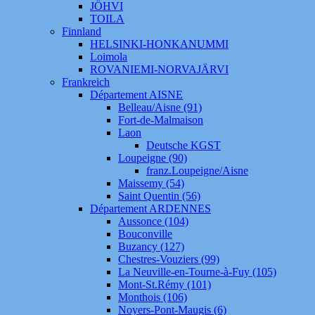
JÖHVI
TOILA
Finnland
HELSINKI-HONKANUMMI
Loimola
ROVANIEMI-NORVAJÄRVI
Frankreich
Département AISNE
Belleau/Aisne (91)
Fort-de-Malmaison
Laon
Deutsche KGST
Loupeigne (90)
franz.Loupeigne/Aisne
Maissemy (54)
Saint Quentin (56)
Département ARDENNES
Aussonce (104)
Bouconville
Buzancy (127)
Chestres-Vouziers (99)
La Neuville-en-Tourne-à-Fuy (105)
Mont-St.Rémy (101)
Monthois (106)
Noyers-Pont-Maugis (6)