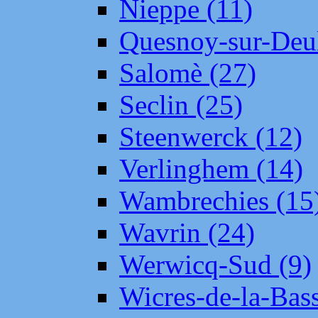
Nieppe (11)
Quesnoy-sur-Deul
Salomè (27)
Seclin (25)
Steenwerck (12)
Verlinghem (14)
Wambrechies (15
Wavrin (24)
Werwicq-Sud (9)
Wicres-de-la-Bass