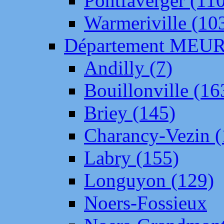
Pontfaverger (11
Warmeriville (10
Département ME
Andilly (7)
Bouillonville (16
Briey (145)
Charancy-Vezin (
Labry (155)
Longuyon (129)
Noers-Fossieux