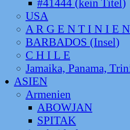
#41444 (kein Titel)
USA
A R G E N T I N I E N
BARBADOS (Insel)
C H I L E
Jamaika, Panama, Tri
ASIEN
Armenien
ABOWJAN
SPITAK