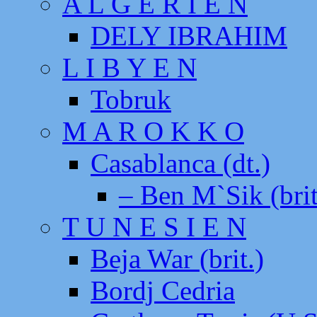
A L G E R I E N
DELY IBRAHIM
L I B Y E N
Tobruk
M A R O K K O
Casablanca (dt.)
– Ben M`Sik (brit
T U N E S I E N
Beja War (brit.)
Bordj Cedria