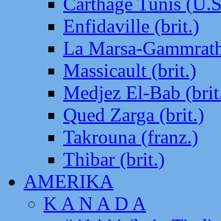
Carthage Tunis (U.S
Enfidaville (brit.)
La Marsa-Gammrath 
Massicault (brit.)
Medjez El-Bab (brit
Qued Zarga (brit.)
Takrouna (franz.)
Thibar (brit.)
AMERIKA
K A N A D A