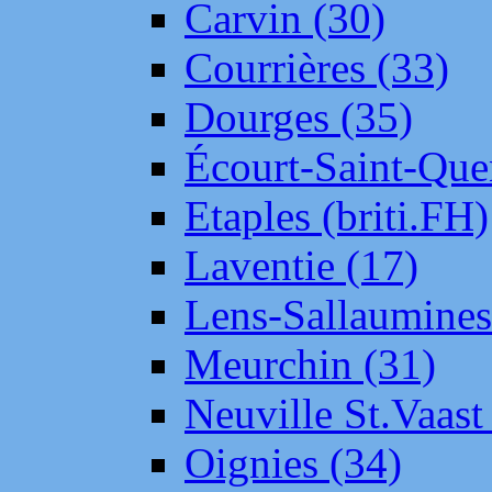
Carvin (30)
Courrières (33)
Dourges (35)
Écourt-Saint-Que
Etaples (briti.FH)
Laventie (17)
Lens-Sallaumine
Meurchin (31)
Neuville St.Vaas
Oignies (34)