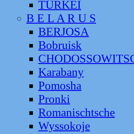
TÜRKEI
B E L A R U S
BERJOSA
Bobruisk
CHODOSSOWITS
Karabany
Pomosha
Pronki
Romanischtsche
Wyssokoje