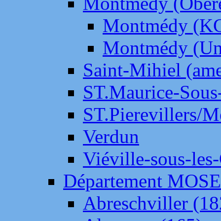
Montmédy (Ober
Montmédy (K
Montmédy (Un
Saint-Mihiel (am
ST.Maurice-Sous-
ST.Pierevillers/
Verdun
Viéville-sous-les
Département MOS
Abreschviller (18