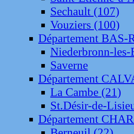
Sechault (107)
Vouziers (100)
Département BAS-
Niederbronn-les-
Saverne
Département CAL
La Cambe (21)
St.Désir-de-Lisie
Département CH
Berneuil (22)