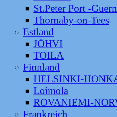
St.Peter Port -Guer
Thornaby-on-Tees
Estland
JÖHVI
TOILA
Finnland
HELSINKI-HON
Loimola
ROVANIEMI-NOR
Frankreich