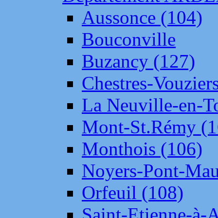
Aussonce (104)
Bouconville
Buzancy (127)
Chestres-Vouziers
La Neuville-en-T
Mont-St.Rémy (1
Monthois (106)
Noyers-Pont-Mau
Orfeuil (108)
Saint-Etienne-à-