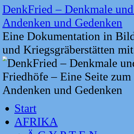
Zum
DenkFried – Denkmale und 
Inhalt
springen
Andenken und Gedenken
Eine Dokumentation in Bil
und Kriegsgräberstätten mi
Start
AFRIKA