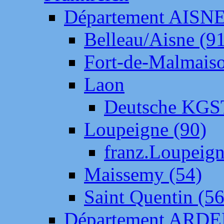
Département AISN
Belleau/Aisne (9
Fort-de-Malmais
Laon
Deutsche KGS
Loupeigne (90)
franz.Loupeig
Maissemy (54)
Saint Quentin (56
Département ARD