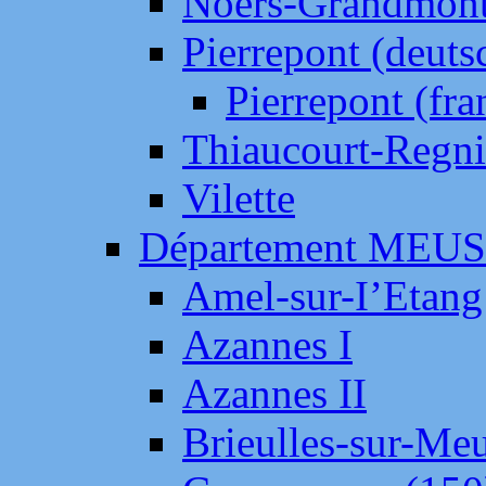
Noers-Grandmon
Pierrepont (deut
Pierrepont (fr
Thiaucourt-Regni
Vilette
Département MEU
Amel-sur-I’Etang
Azannes I
Azannes II
Brieulles-sur-Me