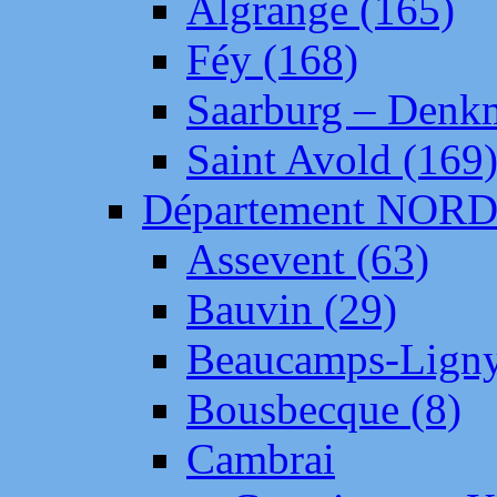
Algrange (165)
Féy (168)
Saarburg – Denk
Saint Avold (169
Département NOR
Assevent (63)
Bauvin (29)
Beaucamps-Ligny
Bousbecque (8)
Cambrai