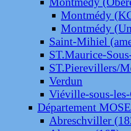
Montmédy (Ober
Montmédy (K
Montmédy (Un
Saint-Mihiel (am
ST.Maurice-Sous-
ST.Pierevillers/
Verdun
Viéville-sous-les
Département MOS
Abreschviller (18