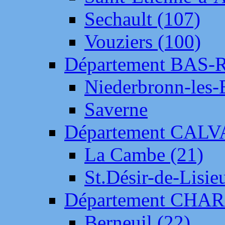
Sechault (107)
Vouziers (100)
Département BAS-
Niederbronn-les-
Saverne
Département CAL
La Cambe (21)
St.Désir-de-Lisie
Département CH
Berneuil (22)