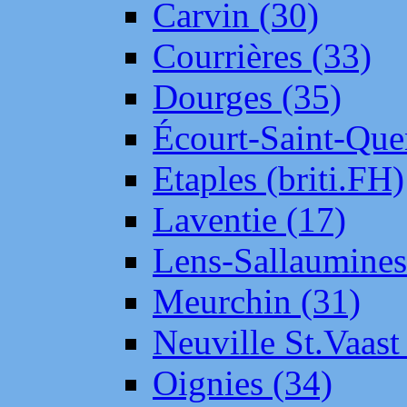
Carvin (30)
Courrières (33)
Dourges (35)
Écourt-Saint-Que
Etaples (briti.FH)
Laventie (17)
Lens-Sallaumine
Meurchin (31)
Neuville St.Vaas
Oignies (34)