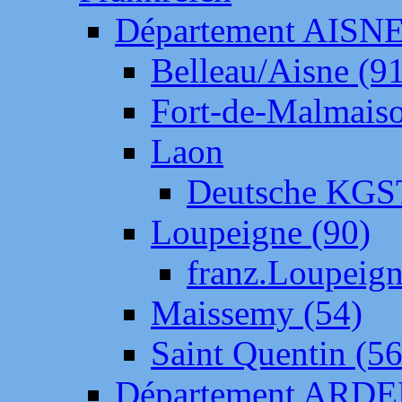
Département AISN
Belleau/Aisne (9
Fort-de-Malmais
Laon
Deutsche KGS
Loupeigne (90)
franz.Loupeig
Maissemy (54)
Saint Quentin (56
Département ARD