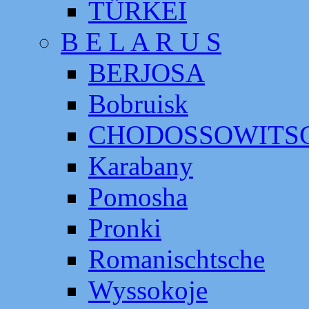
TÜRKEI
B E L A R U S
BERJOSA
Bobruisk
CHODOSSOWITS
Karabany
Pomosha
Pronki
Romanischtsche
Wyssokoje