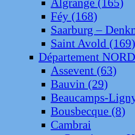
Algrange (165)
Féy (168)
Saarburg – Denk
Saint Avold (169
Département NOR
Assevent (63)
Bauvin (29)
Beaucamps-Ligny
Bousbecque (8)
Cambrai