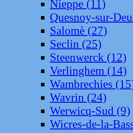
Nieppe (11)
Quesnoy-sur-Deul
Salomè (27)
Seclin (25)
Steenwerck (12)
Verlinghem (14)
Wambrechies (15
Wavrin (24)
Werwicq-Sud (9)
Wicres-de-la-Bass