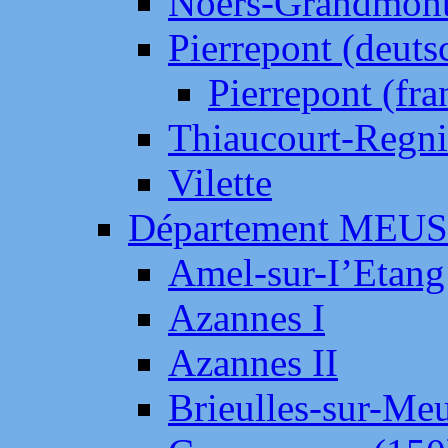
Noers-Grandmon
Pierrepont (deut
Pierrepont (fr
Thiaucourt-Regni
Vilette
Département MEU
Amel-sur-I’Etang
Azannes I
Azannes II
Brieulles-sur-Me