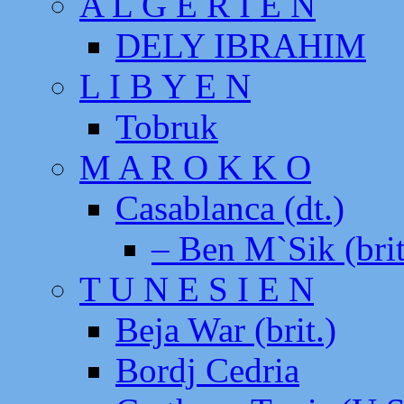
A L G E R I E N
DELY IBRAHIM
L I B Y E N
Tobruk
M A R O K K O
Casablanca (dt.)
– Ben M`Sik (brit
T U N E S I E N
Beja War (brit.)
Bordj Cedria