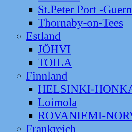
St.Peter Port -Guer
Thornaby-on-Tees
Estland
JÖHVI
TOILA
Finnland
HELSINKI-HON
Loimola
ROVANIEMI-NOR
Frankreich