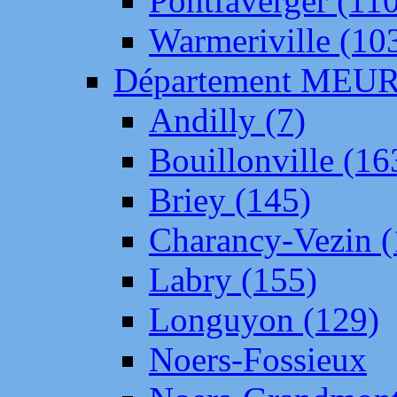
Pontfaverger (11
Warmeriville (10
Département ME
Andilly (7)
Bouillonville (16
Briey (145)
Charancy-Vezin (
Labry (155)
Longuyon (129)
Noers-Fossieux