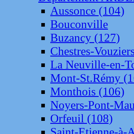
Aussonce (104)
Bouconville
Buzancy (127)
Chestres-Vouziers
La Neuville-en-T
Mont-St.Rémy (1
Monthois (106)
Noyers-Pont-Mau
Orfeuil (108)
Saint-Etienne-à-