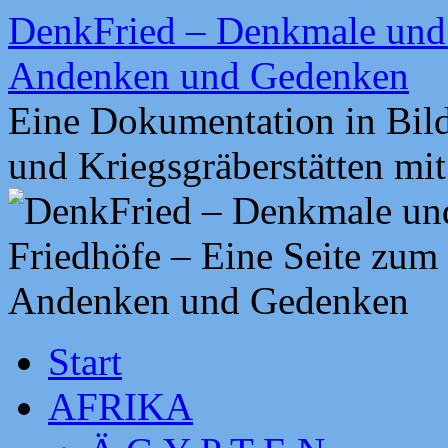
Zum
DenkFried – Denkmale und 
Inhalt
springen
Andenken und Gedenken
Eine Dokumentation in Bil
und Kriegsgräberstätten mi
Start
AFRIKA