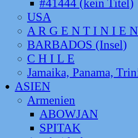
#41444 (kein Titel)
USA
A R G E N T I N I E N
BARBADOS (Insel)
C H I L E
Jamaika, Panama, Tri
ASIEN
Armenien
ABOWJAN
SPITAK