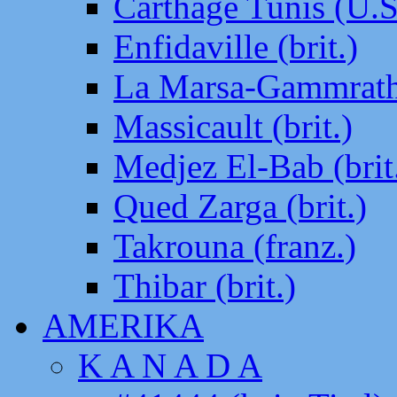
Carthage Tunis (U.S
Enfidaville (brit.)
La Marsa-Gammrath 
Massicault (brit.)
Medjez El-Bab (brit
Qued Zarga (brit.)
Takrouna (franz.)
Thibar (brit.)
AMERIKA
K A N A D A