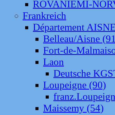
ROVANIEMI-NOR
Frankreich
Département AISN
Belleau/Aisne (9
Fort-de-Malmais
Laon
Deutsche KGS
Loupeigne (90)
franz.Loupeig
Maissemy (54)