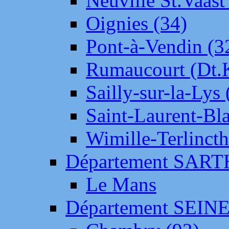
Neuville St.Vaas
Oignies (34)
Pont-à-Vendin (3
Rumaucourt (Dt
Sailly-sur-la-Lys 
Saint-Laurent-Bl
Wimille-Terlincth
Département SAR
Le Mans
Département SEIN