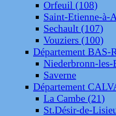
Orfeuil (108)
Saint-Etienne-à-
Sechault (107)
Vouziers (100)
Département BAS-
Niederbronn-les-
Saverne
Département CAL
La Cambe (21)
St.Désir-de-Lisie