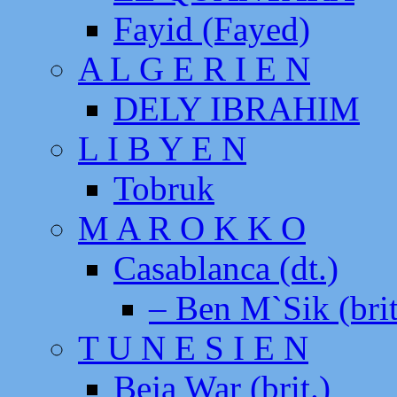
Fayid (Fayed)
A L G E R I E N
DELY IBRAHIM
L I B Y E N
Tobruk
M A R O K K O
Casablanca (dt.)
– Ben M`Sik (brit
T U N E S I E N
Beja War (brit.)