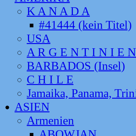
K A N A D A
#41444 (kein Titel)
USA
A R G E N T I N I E N
BARBADOS (Insel)
C H I L E
Jamaika, Panama, Tri
ASIEN
Armenien
ABOWJAN