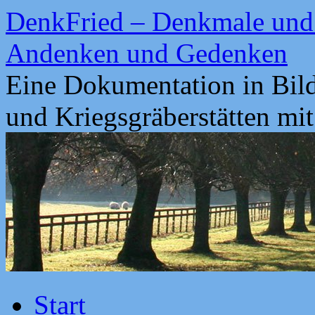
Zum
DenkFried – Denkmale und 
Inhalt
springen
Andenken und Gedenken
Eine Dokumentation in Bil
und Kriegsgräberstätten mi
Start