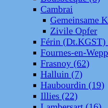
Cambrai
Gemeinsame Kr
Zivile Opfer
Férin (Dt.KGST)
Fournes-en-Wepp
Frasnoy (62)
Halluin (7)
Haubourdin (19)
Illies (22)
Lambersart (16)