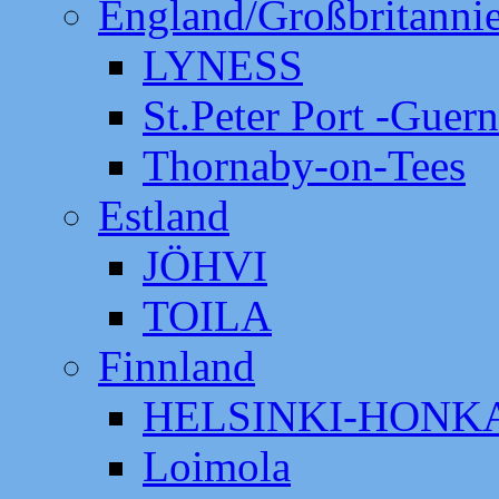
England/Großbritanni
LYNESS
St.Peter Port -Guer
Thornaby-on-Tees
Estland
JÖHVI
TOILA
Finnland
HELSINKI-HON
Loimola