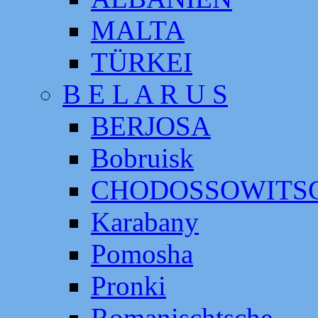
MALTA
TÜRKEI
B E L A R U S
BERJOSA
Bobruisk
CHODOSSOWITS
Karabany
Pomosha
Pronki
Romanischtsche