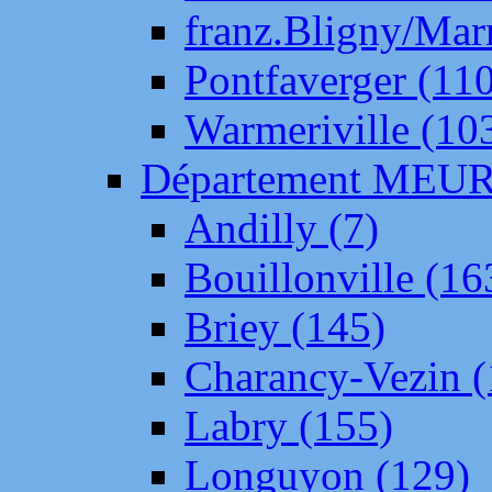
franz.Bligny/Mar
Pontfaverger (11
Warmeriville (10
Département ME
Andilly (7)
Bouillonville (16
Briey (145)
Charancy-Vezin (
Labry (155)
Longuyon (129)