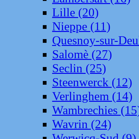
Lille (20)
Nieppe (11)
Quesnoy-sur-Deul
Salomè (27)
Seclin (25)
Steenwerck (12)
Verlinghem (14)
Wambrechies (15
Wavrin (24)
Werwicq-Sud (9)