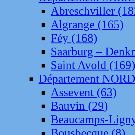
Abreschviller (18
Algrange (165)
Féy (168)
Saarburg – Denk
Saint Avold (169
Département NOR
Assevent (63)
Bauvin (29)
Beaucamps-Ligny
Bousbecque (8)