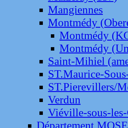
Mangiennes
Montmédy (Ober
Montmédy (K
Montmédy (Un
Saint-Mihiel (am
ST.Maurice-Sous-
ST.Pierevillers/
Verdun
Viéville-sous-les
Département MOS