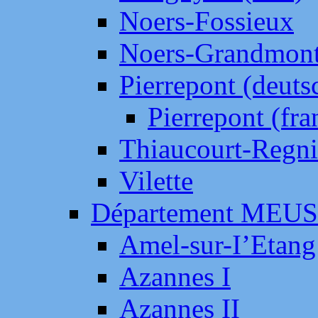
Noers-Fossieux
Noers-Grandmon
Pierrepont (deut
Pierrepont (fr
Thiaucourt-Regni
Vilette
Département MEU
Amel-sur-I’Etang
Azannes I
Azannes II