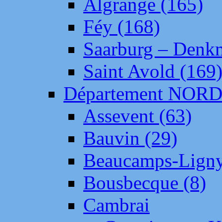
Algrange (165)
Féy (168)
Saarburg – Denk
Saint Avold (169
Département NOR
Assevent (63)
Bauvin (29)
Beaucamps-Ligny
Bousbecque (8)
Cambrai