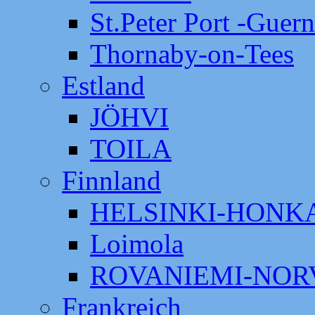
St.Peter Port -Guer
Thornaby-on-Tees
Estland
JÖHVI
TOILA
Finnland
HELSINKI-HON
Loimola
ROVANIEMI-NOR
Frankreich