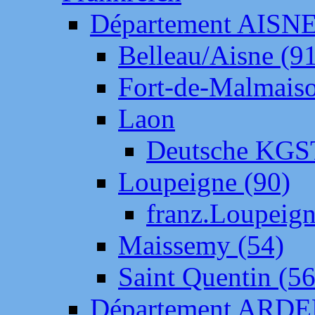
Département AISN
Belleau/Aisne (9
Fort-de-Malmais
Laon
Deutsche KGS
Loupeigne (90)
franz.Loupeig
Maissemy (54)
Saint Quentin (56
Département ARD