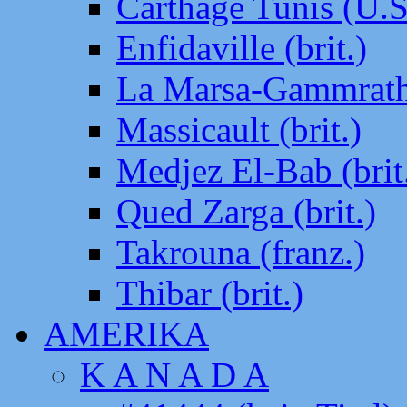
Carthage Tunis (U.S
Enfidaville (brit.)
La Marsa-Gammrath 
Massicault (brit.)
Medjez El-Bab (brit
Qued Zarga (brit.)
Takrouna (franz.)
Thibar (brit.)
AMERIKA
K A N A D A