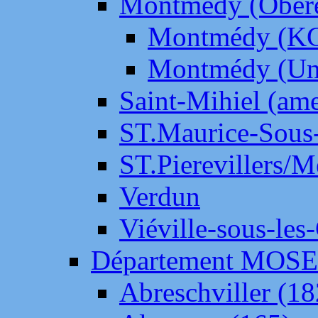
Montmédy (Ober
Montmédy (K
Montmédy (Un
Saint-Mihiel (am
ST.Maurice-Sous-
ST.Pierevillers/
Verdun
Viéville-sous-les
Département MOS
Abreschviller (18