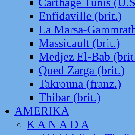
Carthage Tunis (U.S
Enfidaville (brit.)
La Marsa-Gammrath 
Massicault (brit.)
Medjez El-Bab (brit
Qued Zarga (brit.)
Takrouna (franz.)
Thibar (brit.)
AMERIKA
K A N A D A