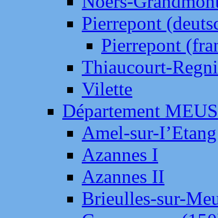
Noers-Grandmon
Pierrepont (deut
Pierrepont (fr
Thiaucourt-Regni
Vilette
Département MEU
Amel-sur-I’Etang
Azannes I
Azannes II
Brieulles-sur-Me