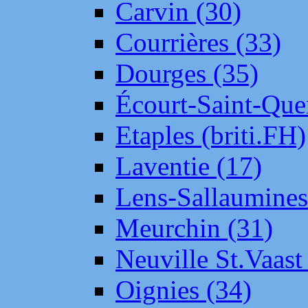
Carvin (30)
Courrières (33)
Dourges (35)
Écourt-Saint-Que
Etaples (briti.FH)
Laventie (17)
Lens-Sallaumine
Meurchin (31)
Neuville St.Vaas
Oignies (34)