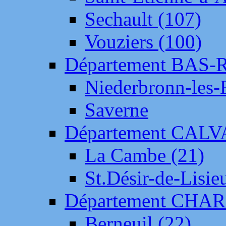
Sechault (107)
Vouziers (100)
Département BAS-
Niederbronn-les-
Saverne
Département CAL
La Cambe (21)
St.Désir-de-Lisie
Département CH
Berneuil (22)