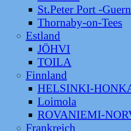
St.Peter Port -Guer
Thornaby-on-Tees
Estland
JÖHVI
TOILA
Finnland
HELSINKI-HON
Loimola
ROVANIEMI-NOR
Frankreich