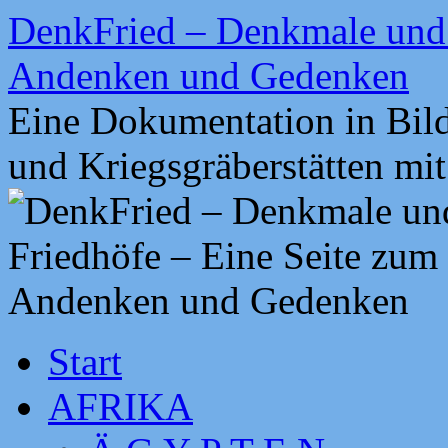
Zum
DenkFried – Denkmale und 
Inhalt
springen
Andenken und Gedenken
Eine Dokumentation in Bil
und Kriegsgräberstätten mi
Start
AFRIKA