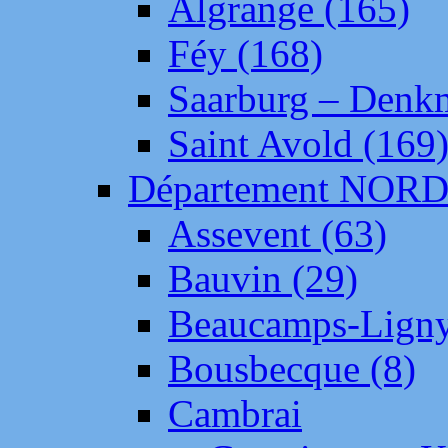
Algrange (165)
Féy (168)
Saarburg – Denk
Saint Avold (169
Département NOR
Assevent (63)
Bauvin (29)
Beaucamps-Ligny
Bousbecque (8)
Cambrai