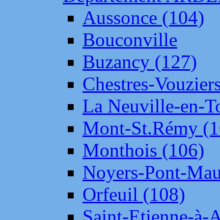
Aussonce (104)
Bouconville
Buzancy (127)
Chestres-Vouziers
La Neuville-en-T
Mont-St.Rémy (1
Monthois (106)
Noyers-Pont-Mau
Orfeuil (108)
Saint-Etienne-à-