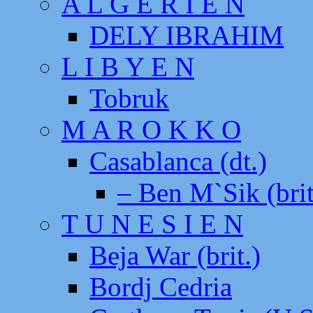
A L G E R I E N
DELY IBRAHIM
L I B Y E N
Tobruk
M A R O K K O
Casablanca (dt.)
– Ben M`Sik (brit
T U N E S I E N
Beja War (brit.)
Bordj Cedria