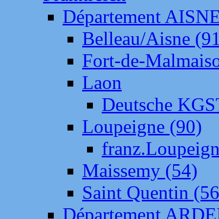
Département AISN
Belleau/Aisne (9
Fort-de-Malmais
Laon
Deutsche KGS
Loupeigne (90)
franz.Loupeig
Maissemy (54)
Saint Quentin (56
Département ARD