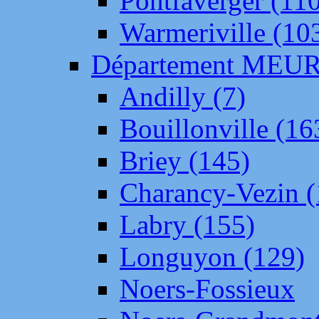
Pontfaverger (11
Warmeriville (10
Département ME
Andilly (7)
Bouillonville (16
Briey (145)
Charancy-Vezin (
Labry (155)
Longuyon (129)
Noers-Fossieux