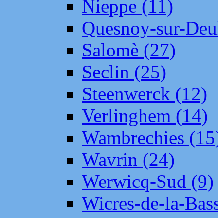
Nieppe (11)
Quesnoy-sur-Deul
Salomè (27)
Seclin (25)
Steenwerck (12)
Verlinghem (14)
Wambrechies (15
Wavrin (24)
Werwicq-Sud (9)
Wicres-de-la-Bass