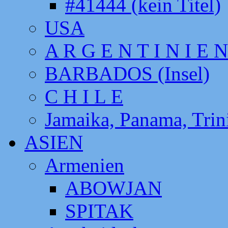
#41444 (kein Titel)
USA
A R G E N T I N I E N
BARBADOS (Insel)
C H I L E
Jamaika, Panama, Tri
ASIEN
Armenien
ABOWJAN
SPITAK