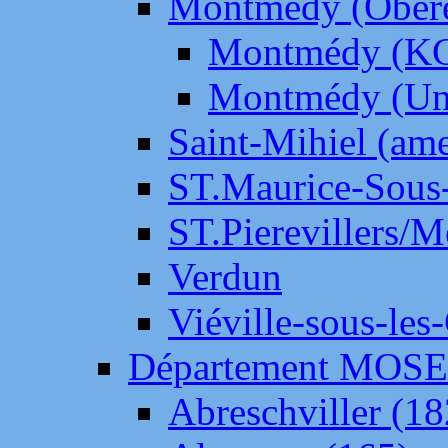
Montmédy (Ober
Montmédy (K
Montmédy (Un
Saint-Mihiel (am
ST.Maurice-Sous-
ST.Pierevillers/
Verdun
Viéville-sous-les
Département MOS
Abreschviller (18