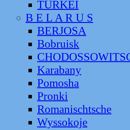
TÜRKEI
B E L A R U S
BERJOSA
Bobruisk
CHODOSSOWITS
Karabany
Pomosha
Pronki
Romanischtsche
Wyssokoje