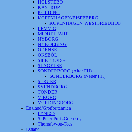
HOLSTEBO
KASTRUP
KOLDING
KOPENHAGEN-BISPEBERG
KOPENHAGEN-WESTFRIEDHOF
LEMVIG
MIDDELFART
NYBORG
NYKOEBING
ODENSE
OKSBÖL
SILKEBORG
SLAGELSE
SONDERBORG (Alter FH)
SONDERBORG (Neuer FH)
STRUER
SVENDBORG
TÖNDER
VIBORG
VORDINGBORG
England/Großbritannien
LYNESS
St.Peter Port -Guernsey
Thornaby-on-Tees
Estland