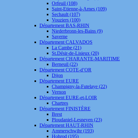
Orfeuil (108)
Saint-Etienne-à-Arnes (109)
Sechault (107)
Vouziers (100)
Département BAS-RHIN
Niederbronn-les-Bains (9)
Saverne
Département CALVADOS
La Cambe (21)
St.Désir-de-Lisieux (20)
Département CHARANTE-MARITIME
Berneuil (22)
Département COTE-d’OR
Dijon
Département EURE
Champigny-la-Futelaye (22)
Vernon
Département EURE-et-LOIR
Chartres
Département FINISTÈRE
Brest
Ploudaniel-Lesneven (23)
Département HAUT-RHIN
Ammerschwihr (193)
Hohrod (195)