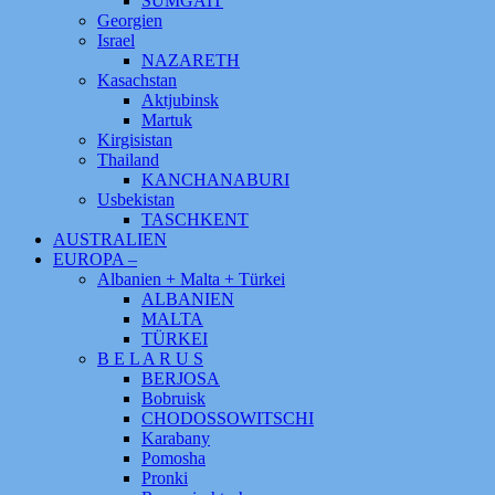
SUMGAIT
Georgien
Israel
NAZARETH
Kasachstan
Aktjubinsk
Martuk
Kirgisistan
Thailand
KANCHANABURI
Usbekistan
TASCHKENT
AUSTRALIEN
EUROPA –
Albanien + Malta + Türkei
ALBANIEN
MALTA
TÜRKEI
B E L A R U S
BERJOSA
Bobruisk
CHODOSSOWITSCHI
Karabany
Pomosha
Pronki