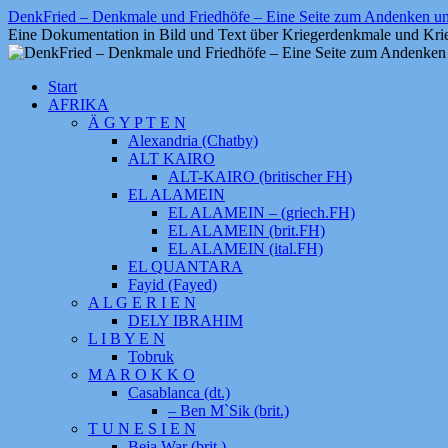
Zum
DenkFried – Denkmale und Friedhöfe – Eine Seite zum Andenken 
Inhalt
Eine Dokumentation in Bild und Text über Kriegerdenkmale und Krie
springen
Start
AFRIKA
Ä G Y P T E N
Alexandria (Chatby)
ALT KAIRO
ALT-KAIRO (britischer FH)
EL ALAMEIN
EL ALAMEIN – (griech.FH)
EL ALAMEIN (brit.FH)
EL ALAMEIN (ital.FH)
EL QUANTARA
Fayid (Fayed)
A L G E R I E N
DELY IBRAHIM
L I B Y E N
Tobruk
M A R O K K O
Casablanca (dt.)
– Ben M`Sik (brit.)
T U N E S I E N
Beja War (brit.)