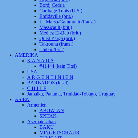
Bordj Cedria
Carthage Tunis (U.S.)
Enfidaville (brit.)
La Marsa-Gammrath (franz.)
Massicault (brit.)
Medjez El-Bab (brit.)
Qued Zarga (brit.)
Takrouna (franz.)
Thibar (brit.)
AMERIKA
K A N A D A
#41444 (kein Titel)
USA
A R G E N T I N I E N
BARBADOS (Insel)
C H I L E
Jamaika, Panama, Trinidad-Tobago, Uruguay
ASIEN
Armenien
ABOWJAN
SPITAK
Aserbaidschan
BAKU
MINGETSCHAUR