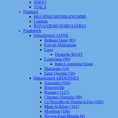
JÖHVI
TOILA
Finnland
HELSINKI-HONKANUMMI
Loimola
ROVANIEMI-NORVAJÄRVI
Frankreich
Département AISNE
Belleau/Aisne (91)
Fort-de-Malmaison
Laon
Deutsche KGST
Loupeigne (90)
franz.Loupeigne/Aisne
Maissemy (54)
Saint Quentin (56)
Département ARDENNES
Aussonce (104)
Bouconville
Buzancy (127)
Chestres-Vouziers (99)
La Neuville-en-Tourne-à-Fuy (105)
Mont-St.Rémy (101)
Monthois (106)
Noyers-Pont-Maugis (6)