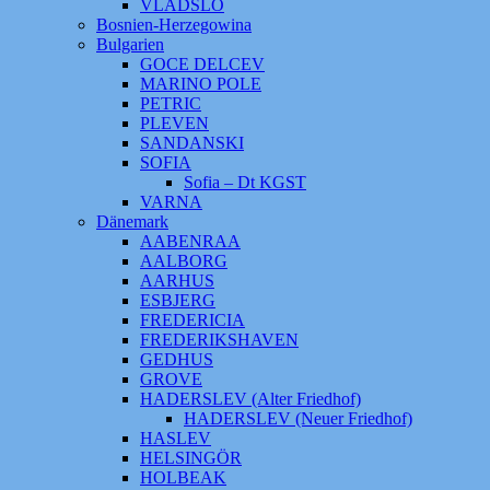
VLADSLO
Bosnien-Herzegowina
Bulgarien
GOCE DELCEV
MARINO POLE
PETRIC
PLEVEN
SANDANSKI
SOFIA
Sofia – Dt KGST
VARNA
Dänemark
AABENRAA
AALBORG
AARHUS
ESBJERG
FREDERICIA
FREDERIKSHAVEN
GEDHUS
GROVE
HADERSLEV (Alter Friedhof)
HADERSLEV (Neuer Friedhof)
HASLEV
HELSINGÖR
HOLBEAK