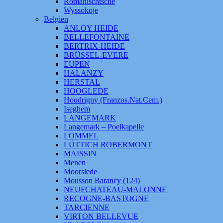
Romanischtsche
Wyssokoje
Belgien
ANLOY HEIDE
BELLEFONTAINE
BERTRIX-HEIDE
BRÜSSEL-EVERE
EUPEN
HALANZY
HERSTAL
HOOGLEDE
Houdrigny (Franzos.Nat.Cem.)
Iseghem
LANGEMARK
Langemark – Poelkapelle
LOMMEL
LÜTTICH ROBERMONT
MAISSIN
Menen
Moorslede
Mousson Barancy (124)
NEUFCHATEAU-MALONNE
RECOGNE-BASTOGNE
TARCIENNE
VIRTON BELLEVUE