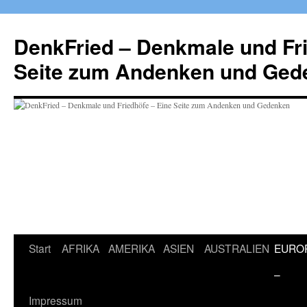
Zum
Inhalt
DenkFried – Denkmale und Fri
springen
Seite zum Andenken und Ged
Start
AFRIKA
AMERIKA
ASIEN
AUSTRALIEN
EURO
–
Impressum