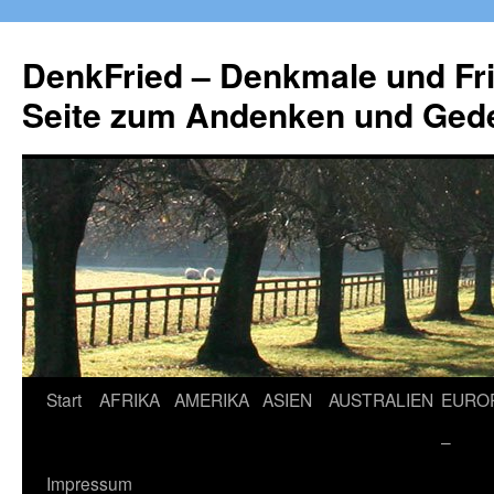
Zum
Inhalt
DenkFried – Denkmale und Fri
springen
Seite zum Andenken und Ged
Start
AFRIKA
AMERIKA
ASIEN
AUSTRALIEN
EURO
–
Impressum