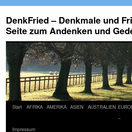
Zum
Inhalt
DenkFried – Denkmale und Fri
springen
Seite zum Andenken und Ged
Start
AFRIKA
AMERIKA
ASIEN
AUSTRALIEN
EURO
–
Impressum