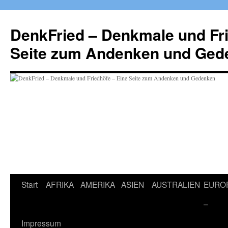
Zum
Inhalt
DenkFried – Denkmale und Fri
springen
Seite zum Andenken und Ged
Start
AFRIKA
AMERIKA
ASIEN
AUSTRALIEN
EURO
–
Impressum