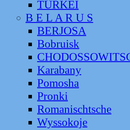
TÜRKEI
B E L A R U S
BERJOSA
Bobruisk
CHODOSSOWITS
Karabany
Pomosha
Pronki
Romanischtsche
Wyssokoje