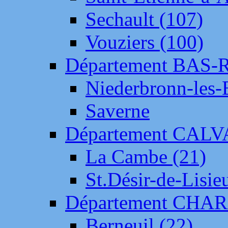
Sechault (107)
Vouziers (100)
Département BAS-
Niederbronn-les-
Saverne
Département CAL
La Cambe (21)
St.Désir-de-Lisie
Département CH
Berneuil (22)