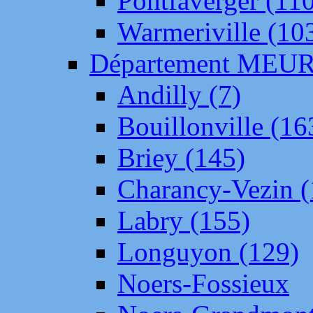
Pontfaverger (11
Warmeriville (10
Département ME
Andilly (7)
Bouillonville (16
Briey (145)
Charancy-Vezin (
Labry (155)
Longuyon (129)
Noers-Fossieux