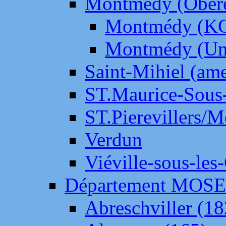
Montmédy (Ober
Montmédy (K
Montmédy (Un
Saint-Mihiel (am
ST.Maurice-Sous-
ST.Pierevillers/
Verdun
Viéville-sous-les
Département MOS
Abreschviller (18