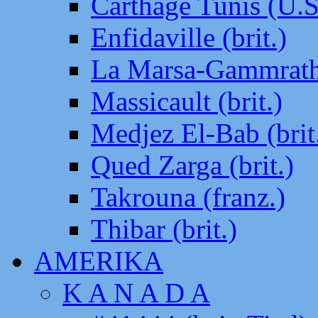
Carthage Tunis (U.S
Enfidaville (brit.)
La Marsa-Gammrath 
Massicault (brit.)
Medjez El-Bab (brit
Qued Zarga (brit.)
Takrouna (franz.)
Thibar (brit.)
AMERIKA
K A N A D A