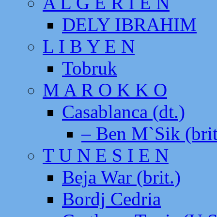
A L G E R I E N
DELY IBRAHIM
L I B Y E N
Tobruk
M A R O K K O
Casablanca (dt.)
– Ben M`Sik (brit
T U N E S I E N
Beja War (brit.)
Bordj Cedria