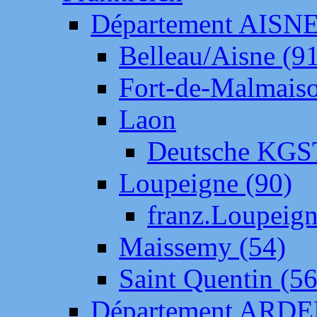
Département AISN
Belleau/Aisne (9
Fort-de-Malmais
Laon
Deutsche KGS
Loupeigne (90)
franz.Loupeig
Maissemy (54)
Saint Quentin (56
Département ARD