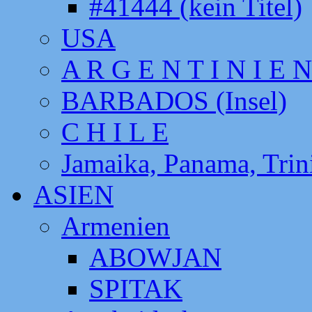
#41444 (kein Titel)
USA
A R G E N T I N I E N
BARBADOS (Insel)
C H I L E
Jamaika, Panama, Tri
ASIEN
Armenien
ABOWJAN
SPITAK