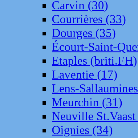
Carvin (30)
Courrières (33)
Dourges (35)
Écourt-Saint-Que
Etaples (briti.FH)
Laventie (17)
Lens-Sallaumine
Meurchin (31)
Neuville St.Vaas
Oignies (34)