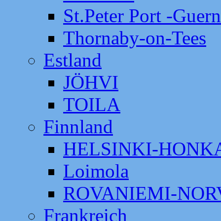
St.Peter Port -Guer
Thornaby-on-Tees
Estland
JÖHVI
TOILA
Finnland
HELSINKI-HON
Loimola
ROVANIEMI-NOR
Frankreich