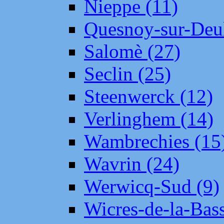
Nieppe (11)
Quesnoy-sur-Deul
Salomè (27)
Seclin (25)
Steenwerck (12)
Verlinghem (14)
Wambrechies (15
Wavrin (24)
Werwicq-Sud (9)
Wicres-de-la-Bass