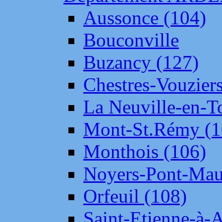
Aussonce (104)
Bouconville
Buzancy (127)
Chestres-Vouziers
La Neuville-en-T
Mont-St.Rémy (1
Monthois (106)
Noyers-Pont-Mau
Orfeuil (108)
Saint-Etienne-à-