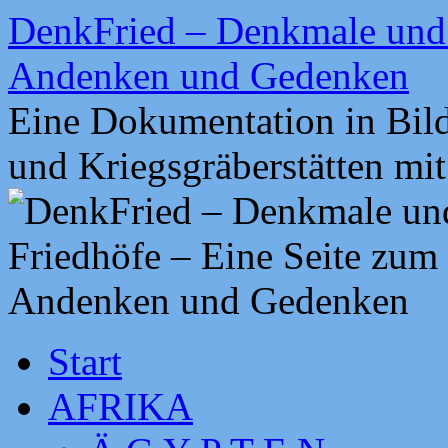
Zum
DenkFried – Denkmale und 
Inhalt
springen
Andenken und Gedenken
Eine Dokumentation in Bil
und Kriegsgräberstätten mi
Start
AFRIKA