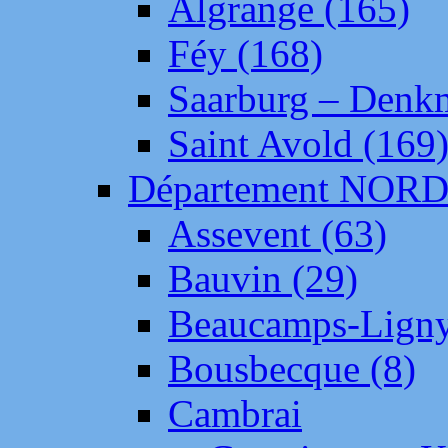
Algrange (165)
Féy (168)
Saarburg – Denk
Saint Avold (169
Département NOR
Assevent (63)
Bauvin (29)
Beaucamps-Ligny
Bousbecque (8)
Cambrai