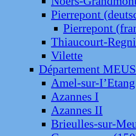
Noers-Grandmon
Pierrepont (deut
Pierrepont (fr
Thiaucourt-Regni
Vilette
Département MEU
Amel-sur-I’Etang
Azannes I
Azannes II
Brieulles-sur-Me