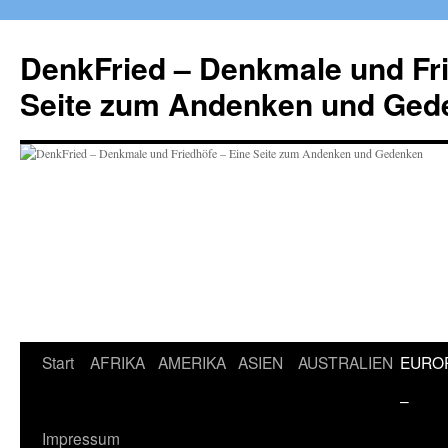
Zum
Inhalt
DenkFried – Denkmale und Fri
springen
Seite zum Andenken und Ged
Start
AFRIKA
AMERIKA
ASIEN
AUSTRALIEN
EURO
–
Impressum