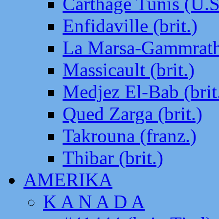
Carthage Tunis (U.S
Enfidaville (brit.)
La Marsa-Gammrath 
Massicault (brit.)
Medjez El-Bab (brit
Qued Zarga (brit.)
Takrouna (franz.)
Thibar (brit.)
AMERIKA
K A N A D A