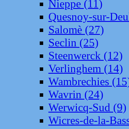
Nieppe (11)
Quesnoy-sur-Deul
Salomè (27)
Seclin (25)
Steenwerck (12)
Verlinghem (14)
Wambrechies (15
Wavrin (24)
Werwicq-Sud (9)
Wicres-de-la-Bass