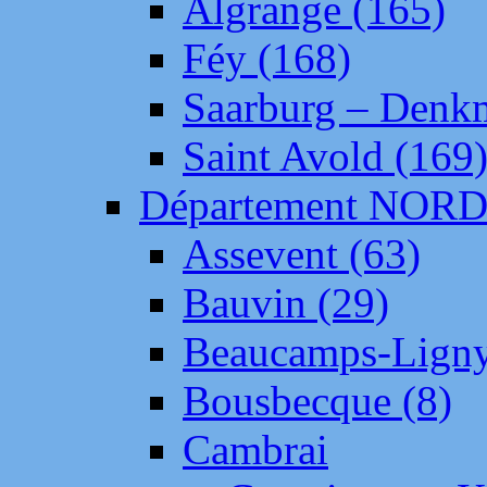
Algrange (165)
Féy (168)
Saarburg – Denk
Saint Avold (169
Département NOR
Assevent (63)
Bauvin (29)
Beaucamps-Ligny
Bousbecque (8)
Cambrai