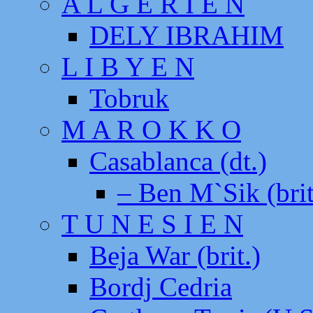
A L G E R I E N
DELY IBRAHIM
L I B Y E N
Tobruk
M A R O K K O
Casablanca (dt.)
– Ben M`Sik (brit
T U N E S I E N
Beja War (brit.)
Bordj Cedria