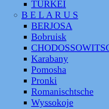
TÜRKEI
B E L A R U S
BERJOSA
Bobruisk
CHODOSSOWITS
Karabany
Pomosha
Pronki
Romanischtsche
Wyssokoje