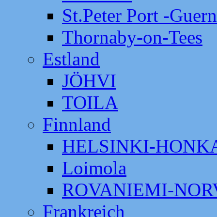
St.Peter Port -Guer
Thornaby-on-Tees
Estland
JÖHVI
TOILA
Finnland
HELSINKI-HON
Loimola
ROVANIEMI-NOR
Frankreich