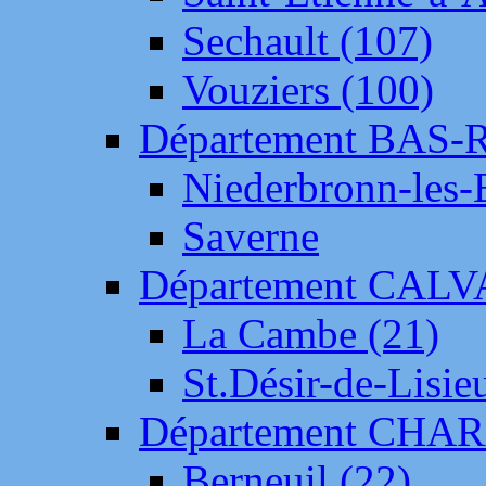
Sechault (107)
Vouziers (100)
Département BAS-
Niederbronn-les-
Saverne
Département CAL
La Cambe (21)
St.Désir-de-Lisie
Département CH
Berneuil (22)