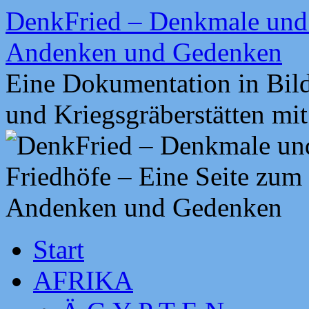
Zum
DenkFried – Denkmale und 
Inhalt
springen
Andenken und Gedenken
Eine Dokumentation in Bil
und Kriegsgräberstätten mi
Start
AFRIKA