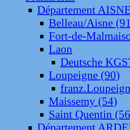
Département AISN
Belleau/Aisne (9
Fort-de-Malmais
Laon
Deutsche KGS
Loupeigne (90)
franz.Loupeig
Maissemy (54)
Saint Quentin (56
Département ARD