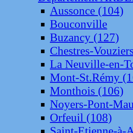
Aussonce (104)
Bouconville
Buzancy (127)
Chestres-Vouziers
La Neuville-en-T
Mont-St.Rémy (1
Monthois (106)
Noyers-Pont-Mau
Orfeuil (108)
Saint-Etienne-à-