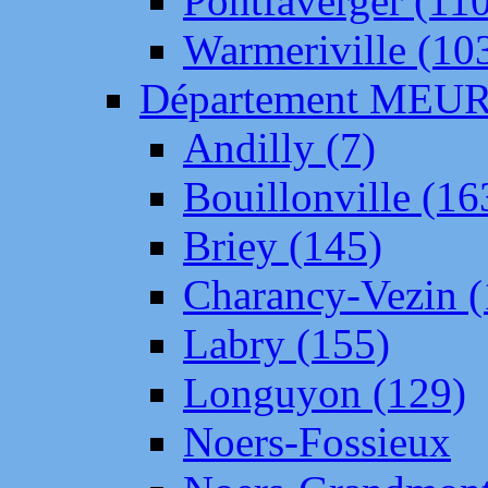
Pontfaverger (11
Warmeriville (10
Département ME
Andilly (7)
Bouillonville (16
Briey (145)
Charancy-Vezin (
Labry (155)
Longuyon (129)
Noers-Fossieux