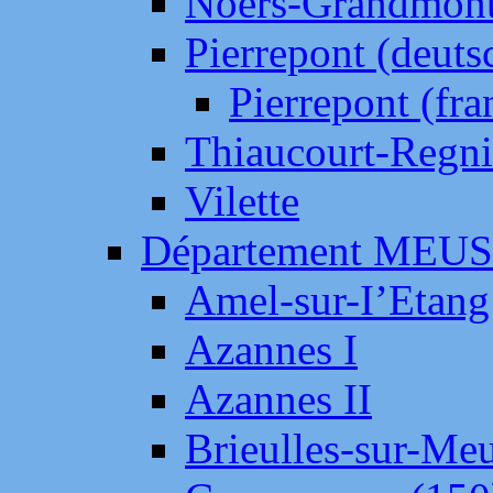
Noers-Grandmon
Pierrepont (deut
Pierrepont (fr
Thiaucourt-Regni
Vilette
Département MEU
Amel-sur-I’Etang
Azannes I
Azannes II
Brieulles-sur-Me