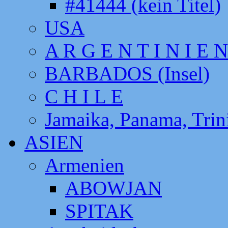
#41444 (kein Titel)
USA
A R G E N T I N I E N
BARBADOS (Insel)
C H I L E
Jamaika, Panama, Tri
ASIEN
Armenien
ABOWJAN
SPITAK