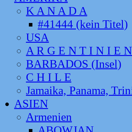
K A N A D A
#41444 (kein Titel)
USA
A R G E N T I N I E N
BARBADOS (Insel)
C H I L E
Jamaika, Panama, Tri
ASIEN
Armenien
ABOWJAN