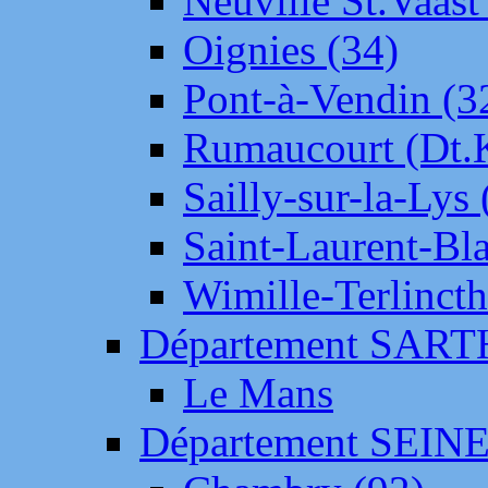
Neuville St.Vaas
Oignies (34)
Pont-à-Vendin (3
Rumaucourt (Dt
Sailly-sur-la-Lys 
Saint-Laurent-Bl
Wimille-Terlincth
Département SAR
Le Mans
Département SEIN