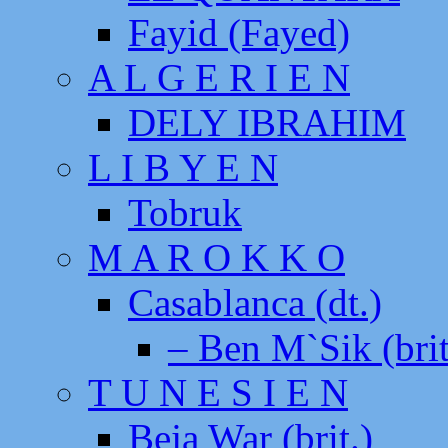
Fayid (Fayed)
A L G E R I E N
DELY IBRAHIM
L I B Y E N
Tobruk
M A R O K K O
Casablanca (dt.)
– Ben M`Sik (brit
T U N E S I E N
Beja War (brit.)