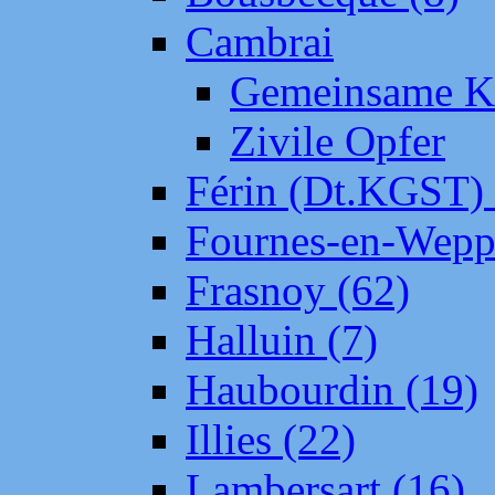
Cambrai
Gemeinsame Kr
Zivile Opfer
Férin (Dt.KGST)
Fournes-en-Wepp
Frasnoy (62)
Halluin (7)
Haubourdin (19)
Illies (22)
Lambersart (16)