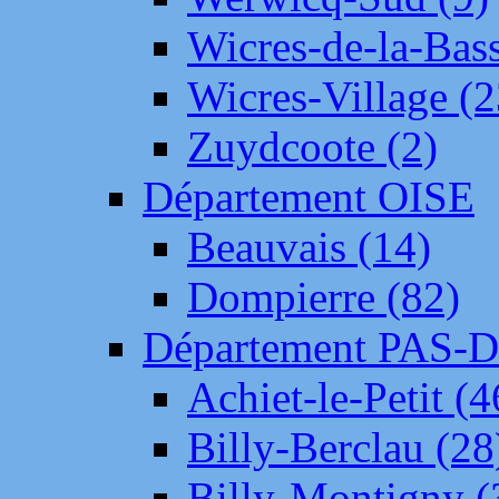
Wicres-de-la-Bass
Wicres-Village (2
Zuydcoote (2)
Département OISE
Beauvais (14)
Dompierre (82)
Département PAS-
Achiet-le-Petit (4
Billy-Berclau (28
Billy-Montigny (