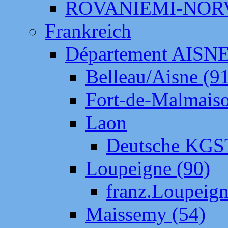
ROVANIEMI-NOR
Frankreich
Département AISN
Belleau/Aisne (9
Fort-de-Malmais
Laon
Deutsche KGS
Loupeigne (90)
franz.Loupeig
Maissemy (54)