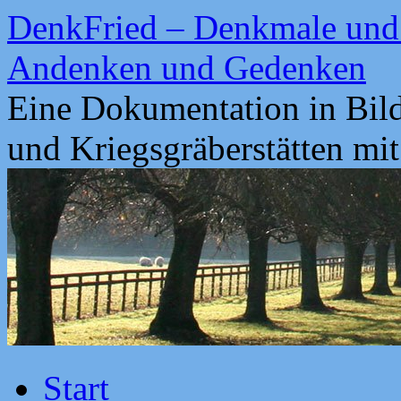
Zum
DenkFried – Denkmale und 
Inhalt
springen
Andenken und Gedenken
Eine Dokumentation in Bil
und Kriegsgräberstätten mi
Start