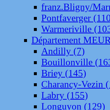
franz.Bligny/Mar
Pontfaverger (11
Warmeriville (10
Département ME
Andilly (7)
Bouillonville (16
Briey (145)
Charancy-Vezin (
Labry (155)
Longuyon (129)