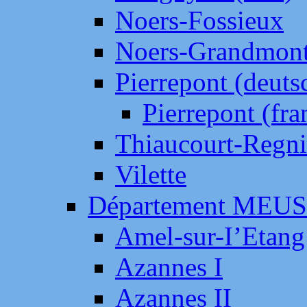
Noers-Fossieux
Noers-Grandmon
Pierrepont (deut
Pierrepont (fr
Thiaucourt-Regni
Vilette
Département MEU
Amel-sur-I’Etang
Azannes I
Azannes II