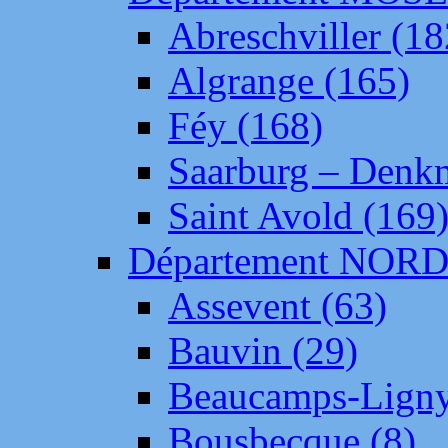
Abreschviller (18
Algrange (165)
Féy (168)
Saarburg – Denk
Saint Avold (169
Département NOR
Assevent (63)
Bauvin (29)
Beaucamps-Ligny
Bousbecque (8)