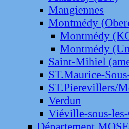
Mangiennes
Montmédy (Ober
Montmédy (K
Montmédy (Un
Saint-Mihiel (am
ST.Maurice-Sous-
ST.Pierevillers/
Verdun
Viéville-sous-les
Département MOS