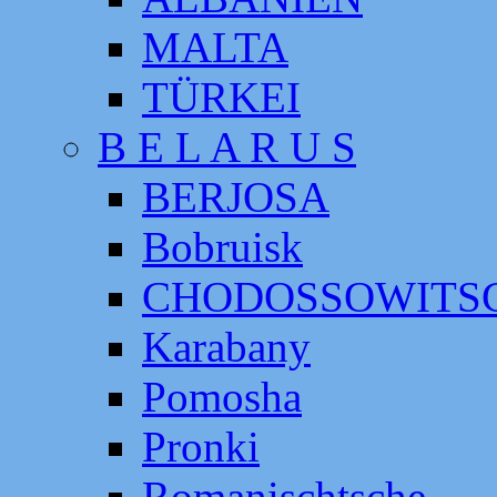
MALTA
TÜRKEI
B E L A R U S
BERJOSA
Bobruisk
CHODOSSOWITS
Karabany
Pomosha
Pronki
Romanischtsche