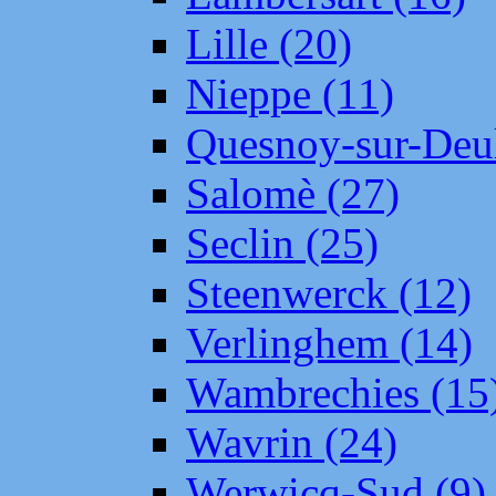
Lille (20)
Nieppe (11)
Quesnoy-sur-Deul
Salomè (27)
Seclin (25)
Steenwerck (12)
Verlinghem (14)
Wambrechies (15
Wavrin (24)
Werwicq-Sud (9)