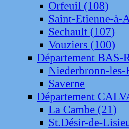
Orfeuil (108)
Saint-Etienne-à-
Sechault (107)
Vouziers (100)
Département BAS-
Niederbronn-les-
Saverne
Département CAL
La Cambe (21)
St.Désir-de-Lisie