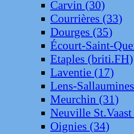
Carvin (30)
Courrières (33)
Dourges (35)
Écourt-Saint-Que
Etaples (briti.FH)
Laventie (17)
Lens-Sallaumine
Meurchin (31)
Neuville St.Vaas
Oignies (34)