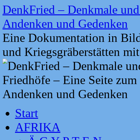
Zum
DenkFried – Denkmale und 
Inhalt
springen
Andenken und Gedenken
Eine Dokumentation in Bil
und Kriegsgräberstätten mi
Start
AFRIKA