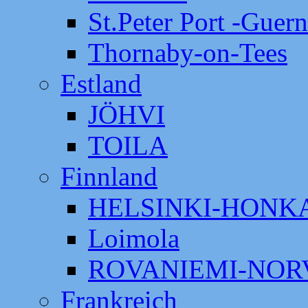
St.Peter Port -Guer
Thornaby-on-Tees
Estland
JÖHVI
TOILA
Finnland
HELSINKI-HON
Loimola
ROVANIEMI-NOR
Frankreich