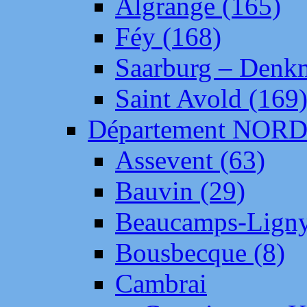
Algrange (165)
Féy (168)
Saarburg – Denk
Saint Avold (169
Département NOR
Assevent (63)
Bauvin (29)
Beaucamps-Ligny
Bousbecque (8)
Cambrai