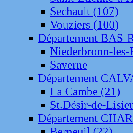
Sechault (107)
Vouziers (100)
Département BAS-
Niederbronn-les-
Saverne
Département CAL
La Cambe (21)
St.Désir-de-Lisie
Département CH
Berneuil (22)