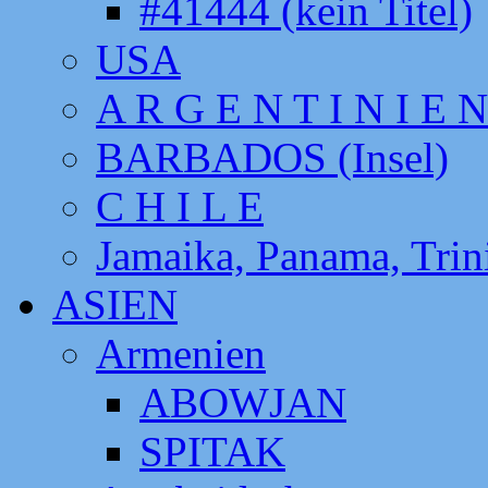
#41444 (kein Titel)
USA
A R G E N T I N I E N
BARBADOS (Insel)
C H I L E
Jamaika, Panama, Tri
ASIEN
Armenien
ABOWJAN
SPITAK