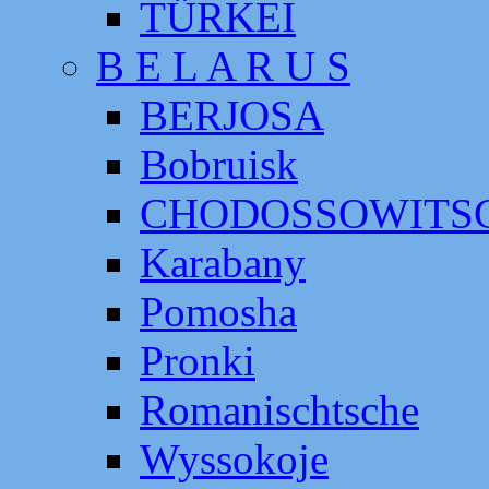
TÜRKEI
B E L A R U S
BERJOSA
Bobruisk
CHODOSSOWITS
Karabany
Pomosha
Pronki
Romanischtsche
Wyssokoje