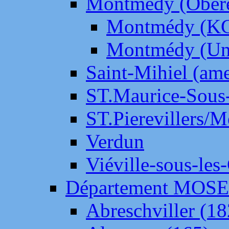
Montmédy (Ober
Montmédy (K
Montmédy (Un
Saint-Mihiel (am
ST.Maurice-Sous-
ST.Pierevillers/
Verdun
Viéville-sous-les
Département MOS
Abreschviller (18