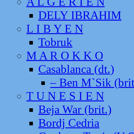
A L G E R I E N
DELY IBRAHIM
L I B Y E N
Tobruk
M A R O K K O
Casablanca (dt.)
– Ben M`Sik (brit
T U N E S I E N
Beja War (brit.)
Bordj Cedria