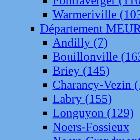
Pontfaverger (11
Warmeriville (10
Département ME
Andilly (7)
Bouillonville (16
Briey (145)
Charancy-Vezin (
Labry (155)
Longuyon (129)
Noers-Fossieux