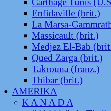
Carthage Tunis (U.S
Enfidaville (brit.)
La Marsa-Gammrath 
Massicault (brit.)
Medjez El-Bab (brit
Qued Zarga (brit.)
Takrouna (franz.)
Thibar (brit.)
AMERIKA
K A N A D A