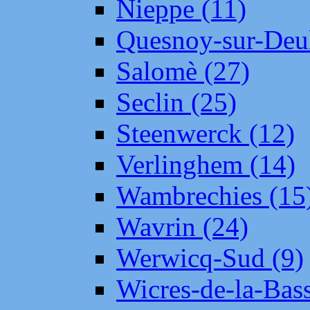
Nieppe (11)
Quesnoy-sur-Deul
Salomè (27)
Seclin (25)
Steenwerck (12)
Verlinghem (14)
Wambrechies (15
Wavrin (24)
Werwicq-Sud (9)
Wicres-de-la-Bass