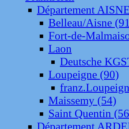
Département AISN
Belleau/Aisne (9
Fort-de-Malmais
Laon
Deutsche KGS
Loupeigne (90)
franz.Loupeig
Maissemy (54)
Saint Quentin (56
Département ARD