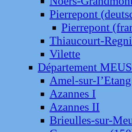
Noers-Grandmon
Pierrepont (deut
Pierrepont (fr
Thiaucourt-Regni
Vilette
Département MEU
Amel-sur-I’Etang
Azannes I
Azannes II
Brieulles-sur-Me