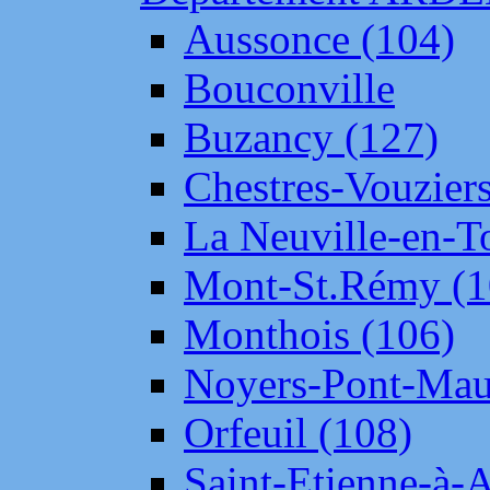
Aussonce (104)
Bouconville
Buzancy (127)
Chestres-Vouziers
La Neuville-en-T
Mont-St.Rémy (1
Monthois (106)
Noyers-Pont-Mau
Orfeuil (108)
Saint-Etienne-à-